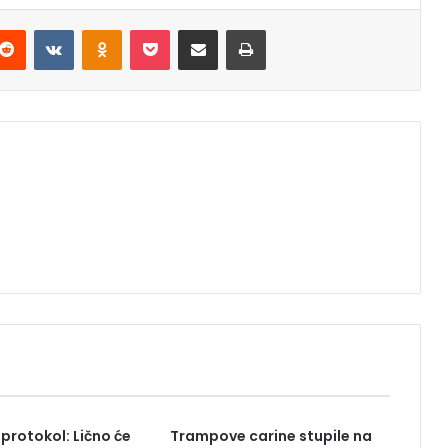
Reddit
VKontakte
Odnoklassniki
Pocket
Podijeli putem Emaila
Štampaj
 protokol: Lično će
Trampove carine stupile na