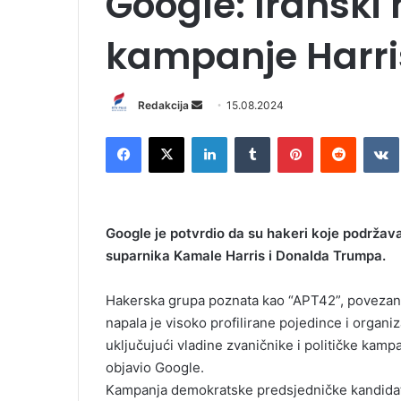
Google: Iranski 
kampanje Harri
Redakcija
S
15.08.2024
e
Facebook
X
LinkedIn
Tumblr
Pinterest
Reddit
VK
n
d
a
n
Google je potvrdio da su hakeri koje podržava
e
suparnika Kamale Harris i Donalda Trumpa.
m
a
i
Hakerska grupa poznata kao “APT42”, poveza
l
napala je visoko profilirane pojedince i organi
uključujući vladine zvaničnike i političke kampa
objavio Google.
Kampanja demokratske predsjedničke kandidatki