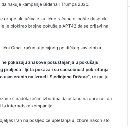
2 da hakuje kampanje Bidena i Trumpa 2020.
e grupe uključivale su lične račune e-pošte desetak
e je blokirao brojne pokušaje APT42 da se prijavi na
 lični Gmail račun utjecajnog političkog savjetnika.
r i ne pokazuju znakove posustajanja u pokušaju
vog proljeća i ljeta pokazali su sposobnost pokretanja
o usmjerenih na Izrael i Sjedinjene Države”
, rekao je
ezane s nadolazećim izborima da ostanu na oprezu i da
 ta internetska kompanija.
eljak Iran na posljedice upletanja u izbore nakon što