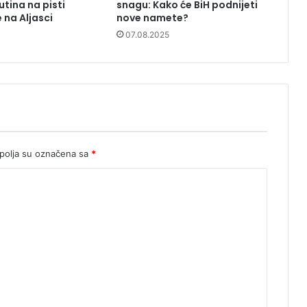
utina na pisti
snagu: Kako će BiH podnijeti
 na Aljasci
nove namete?
07.08.2025
olja su označena sa
*