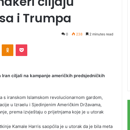
hakeri ciljaju
sa i Trumpa
0
238
2 minutes read
ontakte
Odnoklassniki
Pocket
 Iran ciljali na kampanje američkih predsjedničkih
na s iranskom Islamskom revolucionarnom gardom,
zacije u Izraelu i Sjedinjenim Američkim Državama,
nje, prema izvještaju o prijetnjama koje je u utorak
nje Kamale Harris saopćila je u utorak da je bila meta