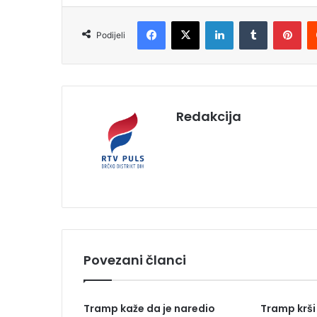
Facebook
X
LinkedIn
Tumblr
Pinterest
Podijeli
Redakcija
Povezani članci
Tramp kaže da je naredio
Tramp krši