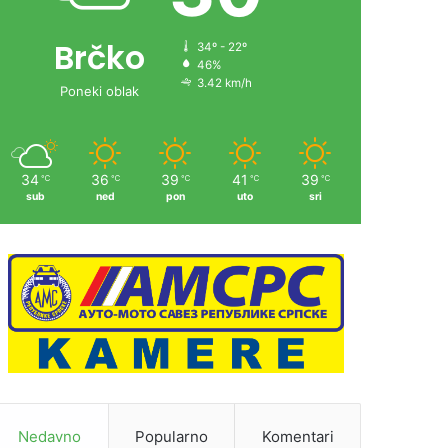
Brčko
34º - 22º
46%
3.42 km/h
Poneki oblak
34
36
39
41
39
℃
℃
℃
℃
℃
sub
ned
pon
uto
sri
Nedavno
Popularno
Komentari