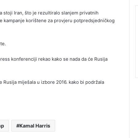
toji Iran, što je rezultiralo slanjem privatnih
je kampanje korištene za provjeru potpredsjedničkog
te.
press konferenciji rekao kako se nada da će Rusija
e Rusija miješala u izbore 2016. kako bi podržala
mp
Kamal Harris