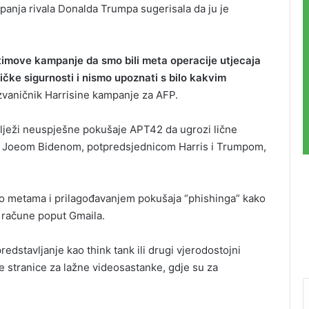
panja rivala Donalda Trumpa sugerisala da ju je
e timove kampanje da smo bili meta operacije utjecaja
čke sigurnosti i nismo upoznati s bilo kakvim
 zvaničnik Harrisine kampanje za AFP.
 bilježi neuspješne pokušaje APT42 da ugrozi lične
m Joeom Bidenom, potpredsjednicom Harris i Trumpom,
 o metama i prilagođavanjem pokušaja “phishinga” kako
a račune poput Gmaila.
redstavljanje kao think tank ili drugi vjerodostojni
 ​​stranice za lažne videosastanke, gdje su za