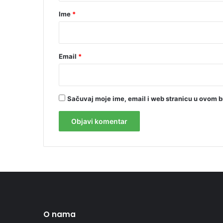
r
Ime
*
*
Email
*
Sačuvaj moje ime, email i web stranicu u ovom 
O nama