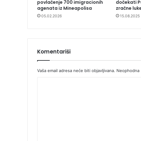
povlačenje 700 imigracionih
dočekati P
agenata iz Mineapolisa
zračne luke
05.02.2026
15.08.2025
Komentariši
Vaša email adresa neće biti objavljivana.
Neophodna p
K
o
m
e
n
t
a