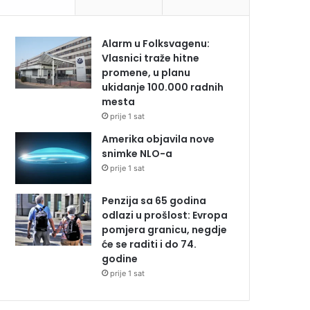
Alarm u Folksvagenu:
Vlasnici traže hitne
promene, u planu
ukidanje 100.000 radnih
mesta
prije 1 sat
Amerika objavila nove
snimke NLO-a
prije 1 sat
Penzija sa 65 godina
odlazi u prošlost: Evropa
pomjera granicu, negdje
će se raditi i do 74.
godine
prije 1 sat