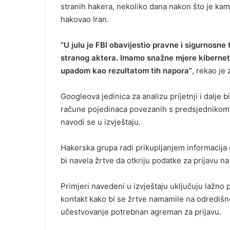
stranih hakera, nekoliko dana nakon što je kam
hakovao Iran.
“U julu je FBI obavijestio pravne i sigurnosn
stranog aktera. Imamo snažne mjere kiberneti
upadom kao rezultatom tih napora”
, rekao je
Googleova jedinica za analizu prijetnji i dalje
račune pojedinaca povezanih s predsjedniko
navodi se u izvještaju.
Hakerska grupa radi prikupljanjem informacija
bi navela žrtve da otkriju podatke za prijavu n
Primjeri navedeni u izvještaju uključuju lažno p
kontakt kako bi se žrtve namamile na odredišne
učestvovanje potrebnan agreman za prijavu.