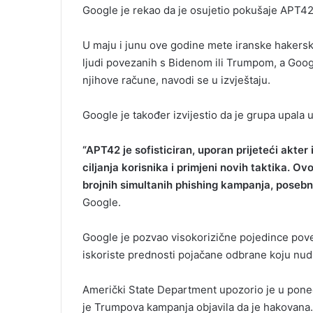
Google je rekao da je osujetio pokušaje APT4
U maju i junu ove godine mete iranske hakersk
ljudi povezanih s Bidenom ili Trumpom, a Googl
njihove račune, navodi se u izvještaju.
Google je također izvijestio da je grupa upala u
“APT42 je sofisticiran, uporan prijeteći akte
ciljanja korisnika i primjeni novih taktika. O
brojnih simultanih phishing kampanja, posebn
Google.
Google je pozvao visokorizične pojedince pov
iskoriste prednosti pojačane odbrane koju nudi
Američki State Department upozorio je u ponedj
je Trumpova kampanja objavila da je hakovana.