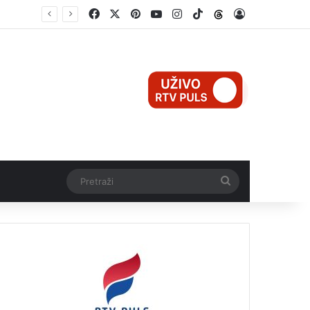
Facebook
X
Pinterest
YouTube
Instagram
TikTok
Threads
Log In
Teška nesreća u Ilijašu: Teretno vozilo udarilo biciklistu, 75-godišnjak zadržan u bolnici
Pretraži