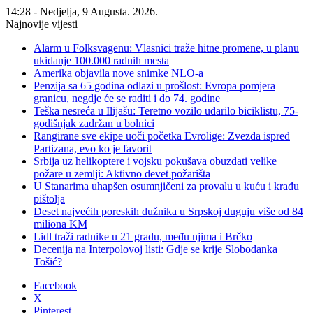
14:28 - Nedjelja, 9 Augusta. 2026.
Najnovije vijesti
Alarm u Folksvagenu: Vlasnici traže hitne promene, u planu
ukidanje 100.000 radnih mesta
Amerika objavila nove snimke NLO-a
Penzija sa 65 godina odlazi u prošlost: Evropa pomjera
granicu, negdje će se raditi i do 74. godine
Teška nesreća u Ilijašu: Teretno vozilo udarilo biciklistu, 75-
godišnjak zadržan u bolnici
Rangirane sve ekipe uoči početka Evrolige: Zvezda ispred
Partizana, evo ko je favorit
Srbija uz helikoptere i vojsku pokušava obuzdati velike
požare u zemlji: Aktivno devet požarišta
U Stanarima uhapšen osumnjičeni za provalu u kuću i krađu
pištolja
Deset najvećih poreskih dužnika u Srpskoj duguju više od 84
miliona KM
Lidl traži radnike u 21 gradu, među njima i Brčko
Decenija na Interpolovoj listi: Gdje se krije Slobodanka
Tošić?
Facebook
X
Pinterest