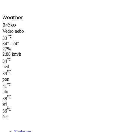
Weather
Brčko
Vedro nebo
℃
33
34º - 24º
27%
2.88 km/h
℃
34
ned
℃
39
pon
℃
41
uto
℃
38
sri
℃
36
čet
Nedavno