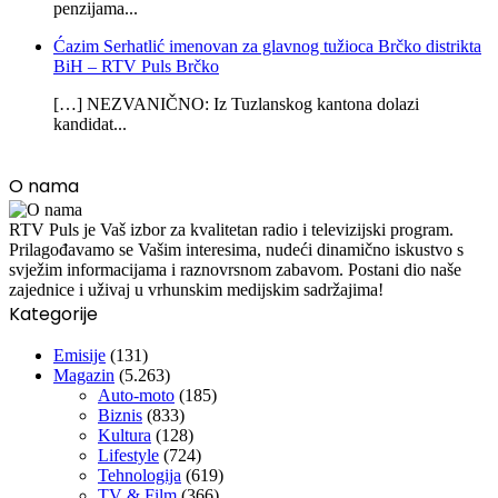
penzijama...
Ćazim Serhatlić imenovan za glavnog tužioca Brčko distrikta
BiH – RTV Puls Brčko
[…] NEZVANIČNO: Iz Tuzlanskog kantona dolazi
kandidat...
O nama
RTV Puls je Vaš izbor za kvalitetan radio i televizijski program.
Prilagođavamo se Vašim interesima, nudeći dinamično iskustvo s
svježim informacijama i raznovrsnom zabavom. Postani dio naše
zajednice i uživaj u vrhunskim medijskim sadržajima!
Kategorije
Emisije
(131)
Magazin
(5.263)
Auto-moto
(185)
Biznis
(833)
Kultura
(128)
Lifestyle
(724)
Tehnologija
(619)
TV & Film
(366)