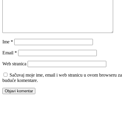
Ime
*
Email
*
Web stranica
Sačuvaj moje ime, email i web stranicu u ovom browseru za
buduće komentare.
00:00