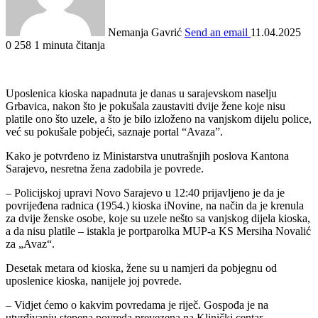
Nemanja Gavrić
Send an email
11.04.2025
0
258
1 minuta čitanja
Uposlenica kioska napadnuta je danas u sarajevskom naselju
Grbavica, nakon što je pokušala zaustaviti dvije žene koje nisu
platile ono što uzele, a što je bilo izloženo na vanjskom dijelu police,
već su pokušale pobjeći, saznaje portal “Avaza”.
Kako je potvrđeno iz Ministarstva unutrašnjih poslova Kantona
Sarajevo, nesretna žena zadobila je povrede.
– Policijskoj upravi Novo Sarajevo u 12:40 prijavljeno je da je
povrijeđena radnica (1954.) kioska iNovine, na način da je krenula
za dvije ženske osobe, koje su uzele nešto sa vanjskog dijela kioska,
a da nisu platile – istakla je portparolka MUP-a KS Mersiha Novalić
za „Avaz“.
Desetak metara od kioska, žene su u namjeri da pobjegnu od
uposlenice kioska, nanijele joj povrede.
– Vidjet ćemo o kakvim povredama je riječ. Gospođa je na
utvrđivanju stepena povreda prevezena na Klinički centar