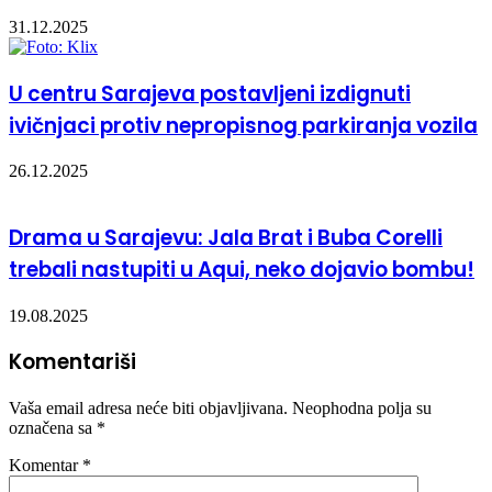
31.12.2025
U centru Sarajeva postavljeni izdignuti
ivičnjaci protiv nepropisnog parkiranja vozila
26.12.2025
Drama u Sarajevu: Jala Brat i Buba Corelli
trebali nastupiti u Aqui, neko dojavio bombu!
19.08.2025
Komentariši
Vaša email adresa neće biti objavljivana.
Neophodna polja su
označena sa
*
Komentar
*