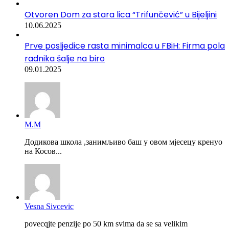
Otvoren Dom za stara lica “Trifunčević” u Bijeljini
10.06.2025
Prve posljedice rasta minimalca u FBiH: Firma pola
radnika šalje na biro
09.01.2025
М.М
Додикова школа ,занимљиво баш у овом мјесецу кренуо
на Косов...
Vesna Sivcevic
povecqjte penzije po 50 km svima da se sa velikim