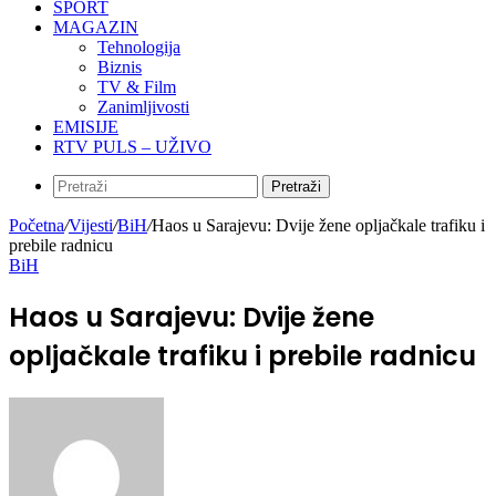
SPORT
MAGAZIN
Tehnologija
Biznis
TV & Film
Zanimljivosti
EMISIJE
RTV PULS – UŽIVO
Pretraži
Početna
/
Vijesti
/
BiH
/
Haos u Sarajevu: Dvije žene opljačkale trafiku i
prebile radnicu
BiH
Haos u Sarajevu: Dvije žene
opljačkale trafiku i prebile radnicu