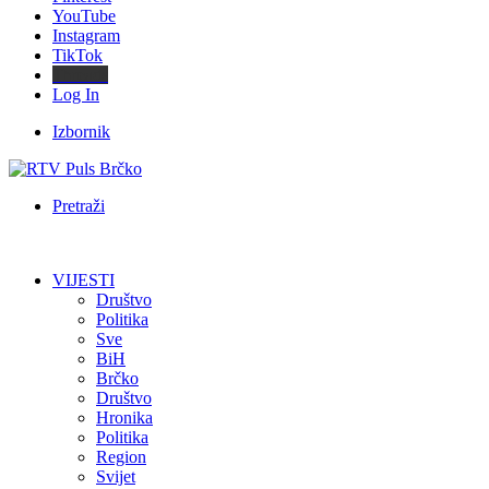
YouTube
Instagram
TikTok
Threads
Log In
Izbornik
Pretraži
VIJESTI
Društvo
Politika
Sve
BiH
Brčko
Društvo
Hronika
Politika
Region
Svijet