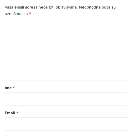
Vaša email adresa neće biti objavljivana.
Neophodna polja su
označena sa
*
K
o
m
e
n
t
a
r
Ime
*
*
Email
*