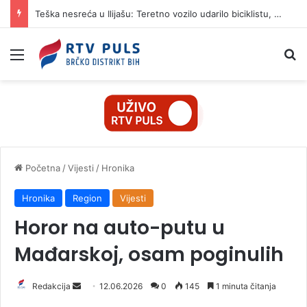
Teška nesreća u Ilijašu: Teretno vozilo udarilo biciklistu, 75-godišnjak zadržan u bolnici
Izbornik
Pr
Početna
/
Vijesti
/
Hronika
Hronika
Region
Vijesti
Horor na auto-putu u
Mađarskoj, osam poginulih
Redakcija
S
12.06.2026
0
145
1 minuta čitanja
e