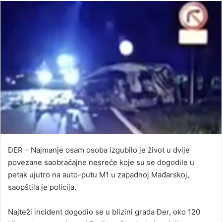
n
d
a
n
e
m
a
i
l
​ĐER – Najmanje osam osoba izgubilo je život u dvije
povezane saobraćajne nesreće koje su se dogodile u
petak ujutro na auto-putu M1 u zapadnoj Mađarskoj,
saopštila je policija.
Najteži incident dogodio se u blizini grada Đer, oko 120