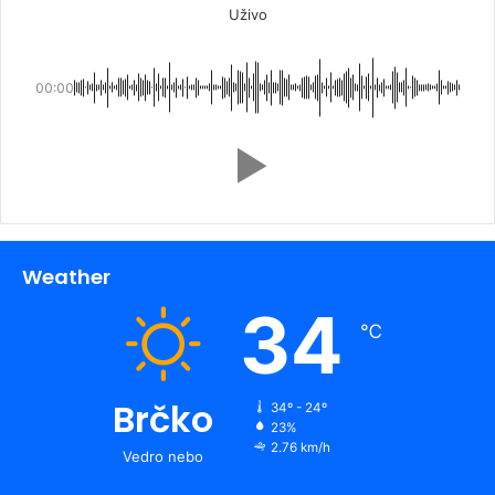
Uživo
00:00
Weather
34
℃
Brčko
34º - 24º
23%
2.76 km/h
Vedro nebo