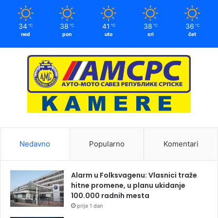
34
38
41
38
36
℃
℃
℃
℃
℃
ned
pon
uto
sri
čet
Nedavno
Popularno
Komentari
Alarm u Folksvagenu: Vlasnici traže
hitne promene, u planu ukidanje
100.000 radnih mesta
prije 1 dan