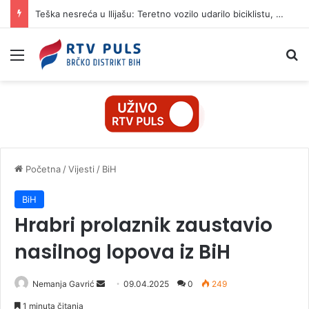
Teška nesreća u Ilijašu: Teretno vozilo udarilo biciklistu, 75-godišnjak zadržan u bolnici
Izbornik
Pr
Početna
/
Vijesti
/
BiH
BiH
Hrabri prolaznik zaustavio
nasilnog lopova iz BiH
Nemanja Gavrić
S
09.04.2025
0
249
e
1 minuta čitanja