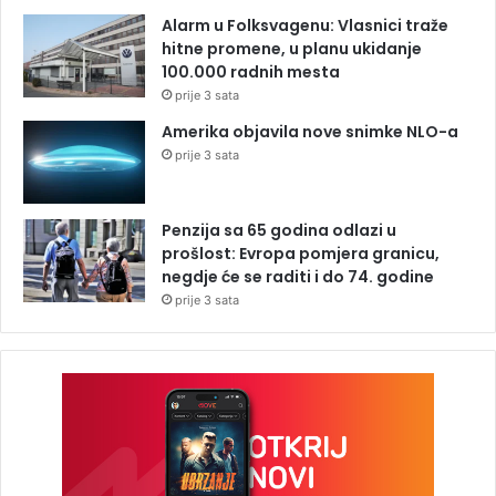
Alarm u Folksvagenu: Vlasnici traže
hitne promene, u planu ukidanje
100.000 radnih mesta
prije 3 sata
Amerika objavila nove snimke NLO-a
prije 3 sata
Penzija sa 65 godina odlazi u
prošlost: Evropa pomjera granicu,
negdje će se raditi i do 74. godine
prije 3 sata