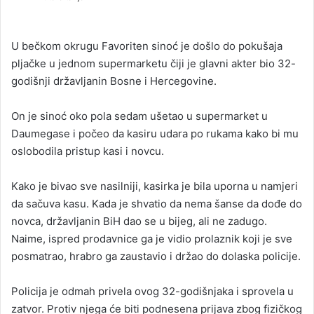
n
d
a
U bečkom okrugu Favoriten sinoć je došlo do pokušaja
n
pljačke u jednom supermarketu čiji je glavni akter bio 32-
e
godišnji državljanin Bosne i Hercegovine.
m
a
On je sinoć oko pola sedam ušetao u supermarket u
i
Daumegase i počeo da kasiru udara po rukama kako bi mu
l
oslobodila pristup kasi i novcu.
Kako je bivao sve nasilniji, kasirka je bila uporna u namjeri
da sačuva kasu. Kada je shvatio da nema šanse da dođe do
novca, državljanin BiH dao se u bijeg, ali ne zadugo.
Naime, ispred prodavnice ga je vidio prolaznik koji je sve
posmatrao, hrabro ga zaustavio i držao do dolaska policije.
Policija je odmah privela ovog 32-godišnjaka i sprovela u
zatvor. Protiv njega će biti podnesena prijava zbog fizičkog