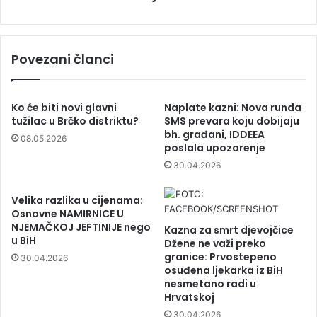
Povezani članci
Ko će biti novi glavni
Naplate kazni: Nova runda
tužilac u Brčko distriktu?
SMS prevara koju dobijaju
bh. građani, IDDEEA
08.05.2026
poslala upozorenje
30.04.2026
Velika razlika u cijenama:
Osnovne NAMIRNICE U
NJEMAČKOJ JEFTINIJE nego
Kazna za smrt djevojčice
u BiH
Džene ne važi preko
granice: Prvostepeno
30.04.2026
osuđena ljekarka iz BiH
nesmetano radi u
Hrvatskoj
30.04.2026