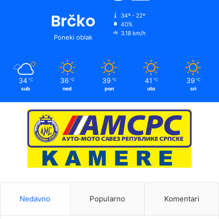
Brčko
34º - 22º
40%
3.18 km/h
Poneki oblak
34
36
39
41
39
℃
℃
℃
℃
℃
sub
ned
pon
uto
sri
Nedavno
Popularno
Komentari