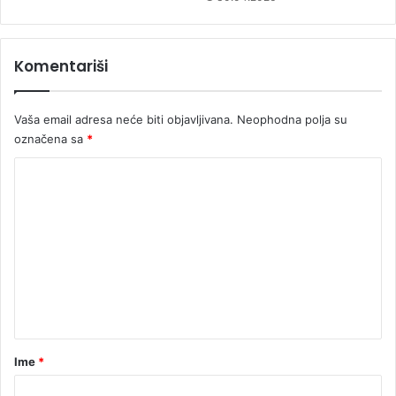
Komentariši
Vaša email adresa neće biti objavljivana.
Neophodna polja su
označena sa
*
K
o
m
e
n
t
a
r
Ime
*
*