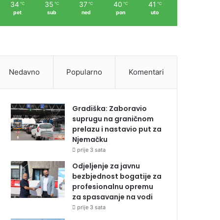
34
35
37
40
41
℃
℃
℃
℃
℃
pet
sub
ned
pon
uto
Nedavno
Popularno
Komentari
Gradiška: Zaboravio
suprugu na graničnom
prelazu i nastavio put za
Njemačku
prije 3 sata
Odjeljenje za javnu
bezbjednost bogatije za
profesionalnu opremu
za spasavanje na vodi
prije 3 sata