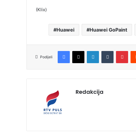
(Klix)
Huawei
Huawei GoPaint
Facebook
X
LinkedIn
Tumblr
Pinterest
Podijeli
Redakcija