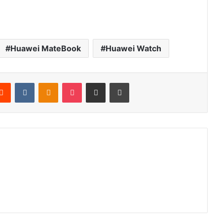
Huawei MateBook
Huawei Watch
Reddit
VKontakte
Odnoklassniki
Pocket
Podijeli putem Emaila
Štampaj