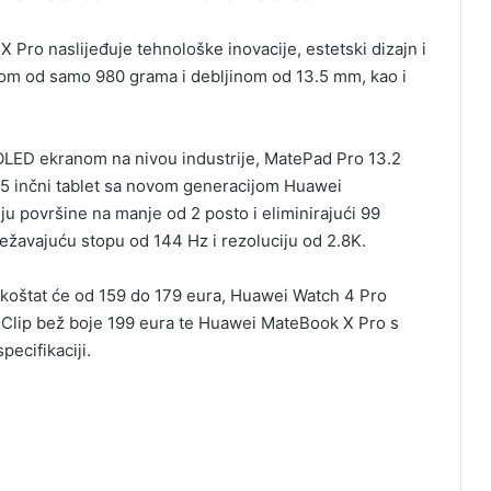
Pro naslijeđuje tehnološke inovacije, estetski dizajn i
om od samo 980 grama i debljinom od 13.5 mm, kao i
m OLED ekranom na nivou industrije, MatePad Pro 13.2
.5 inčni tablet sa novom generacijom Huawei
ju površine na manje od 2 posto i eliminirajući 99
ježavajuću stopu od 144 Hz i rezoluciju od 2.8K.
koštat će od 159 do 179 eura, Huawei Watch 4 Pro
eClip bež boje 199 eura te Huawei MateBook X Pro s
ecifikaciji.