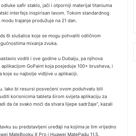
dluke safir staklo, jači i otporniji materijal titaniuma
matski interfejs inspirisan lavom. Tokom standardnog
ra modu trajanje produžuje na 21 dan.
s 6i slušalice koje se mogu pohvaliti odličnom
 mogućnostima mixanja zvuka.
astavio voditi i ove godine u Dubaiju, pa njihova
m aplikacijom GoPaint koja posjeduje 100+ brusheva, i
oje su najbolje vidljive u aplikaciji.
ju. Iako bi resursi posvećeni ovom poduhvatu bili
uditi korisnicima tableta širom svijeta aplikaciju za
di da će svako moći da stvara lijepe sadržaje”, kazali
tavku su predstavljeni uređaji na kojima je tim vrijedno
Huawei MateBooku X Pro i Huawei MatePadu 11.5.