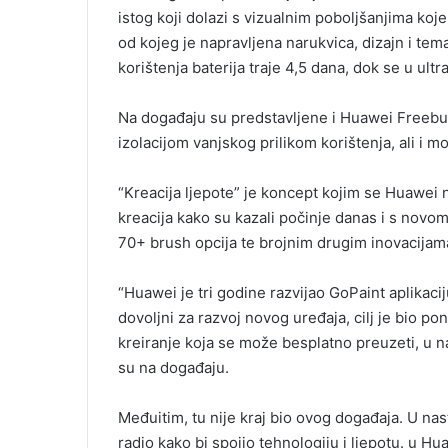
istog koji dolazi s vizualnim poboljšanjima koje o
od kojeg je napravljena narukvica, dizajn i te
korištenja baterija traje 4,5 dana, dok se u ult
Na događaju su predstavljene i Huawei Freebud
izolacijom vanjskog prilikom korištenja, ali i
“Kreacija ljepote” je koncept kojim se Huawei n
kreacija kako su kazali počinje danas i s novo
70+ brush opcija te brojnim drugim inovacijama k
“Huawei je tri godine razvijao GoPaint aplikaci
dovoljni za razvoj novog uređaja, cilj je bio pon
kreiranje koja se može besplatno preuzeti, u na
su na događaju.
Međuitim, tu nije kraj bio ovog događaja. U nas
radio kako bi spojio tehnologiju i ljepotu. u 