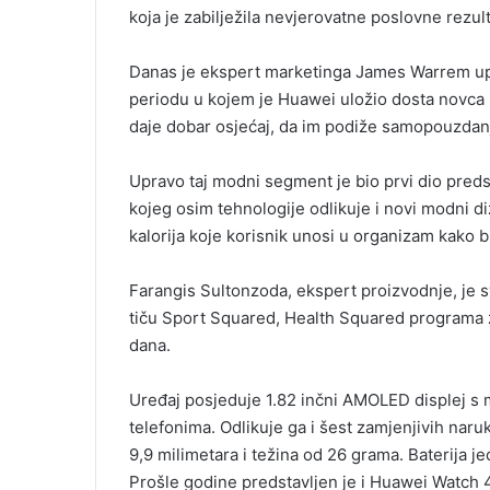
koja je zabilježila nevjerovatne poslovne rezult
Danas je ekspert marketinga James Warrem up
periodu u kojem je Huawei uložio dosta novca u
daje dobar osjećaj, da im podiže samopouzdanj
Upravo taj modni segment je bio prvi dio pred
kojeg osim tehnologije odlikuje i novi modni diza
kalorija koje korisnik unosi u organizam kako bi 
Farangis Sultonzoda, ekspert proizvodnje, je s
tiču Sport Squared, Health Squared programa za 
dana.
Uređaj posjeduje 1.82 inčni AMOLED displej s
telefonima. Odlikuje ga i šest zamjenjivih narukv
9,9 milimetara i težina od 26 grama. Baterija 
Prošle godine predstavljen je i Huawei Watch 4 