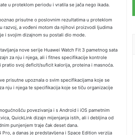
ate u proteklom periodu i vratila se jača nego ikada.
oznao prisutne o poslovnim rezultatima u proteklom
 razvoj, a vođeni motom da njihovi proizvodi ljudima
e i svojim dizajnom su postali dio mode.
stavljanja nove serije Huawei Watch Fit 3 pametnog sata
jn za nju i njega, ali i fitnes specifikacije kontrole
pratio svoj deficit/suficit kalorija, proteina i masnoća.
ve prisutne upoznala o svim specifikacijama koje se
nju i njega te specifikacija koje se tiču organizacije
 mogućnošću povezivanja i s Android i iOS pametnim
ica, QuickLink dizajn mijenjanja istih, ali i debljina od
jednim punjenjem traje čak deset dana.
Pro, a danas je predstavljena i Space Edition verzija