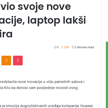
vio svoje nove
acije, laptop lakši
ira
0
258
2 minutes read
ontakte
Odnoklassniki
Pocket
edstavila nove inovacije u vidu pametnih satova i
ala Klix.ba donosi vam posljednje novosti ovog
lna promocija dugoočekivanih uređaja kompanije Huawei