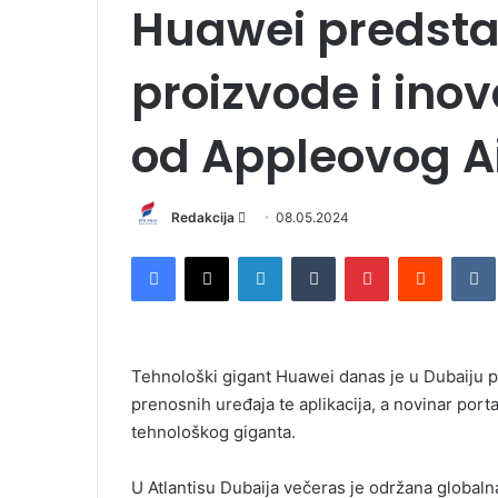
Huawei predsta
proizvode i inov
od Appleovog A
Redakcija
S
08.05.2024
e
Facebook
X
LinkedIn
Tumblr
Pinterest
Reddit
VK
n
d
a
n
Tehnološki gigant Huawei danas je u Dubaiju pr
e
prenosnih uređaja te aplikacija, a novinar port
m
tehnološkog giganta.
a
i
l
U Atlantisu Dubaija večeras je održana globa