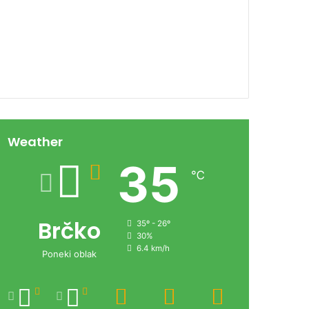
00:00
Weather
35
℃
Brčko
35º - 26º
30%
6.4 km/h
Poneki oblak