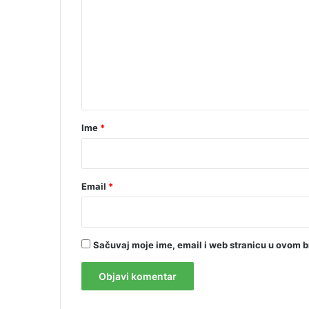
m
e
n
t
a
r
Ime
*
*
Email
*
Sačuvaj moje ime, email i web stranicu u ovom 