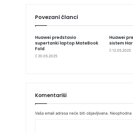
Povezani članci
Huawei predstavio
Huawei pre
supertanki laptop MateBook
sistem Ha
Fold
12.05.2025
20.05.2025
Komentariši
Vaša email adresa neće biti objavljivana.
Neophodna p
K
o