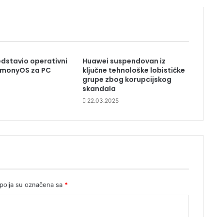
dstavio operativni
Huawei suspendovan iz
rmonyOS za PC
ključne tehnološke lobističke
grupe zbog korupcijskog
skandala
22.03.2025
olja su označena sa
*