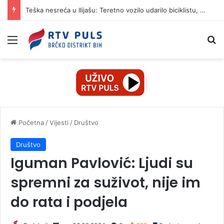
Teška nesreća u Ilijašu: Teretno vozilo udarilo biciklistu, 75-godišnjak zadržan u bolnici
Izbornik
Pr
Početna
/
Vijesti
/
Društvo
Društvo
Iguman Pavlović: Ljudi su
spremni za suživot, nije im
do rata i podjela