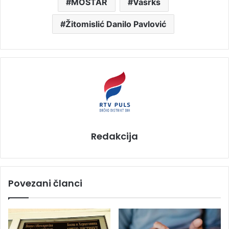
MOSTAR
Vasrks
Žitomislić Danilo Pavlović
Redakcija
Povezani članci