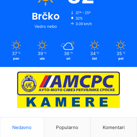
Brčko
37º - 25º
32%
3.09 km/h
Vedro nebo
37
39
36
34
35
℃
℃
℃
℃
℃
pon
uto
sri
čet
pet
Nedavno
Popularno
Komentari