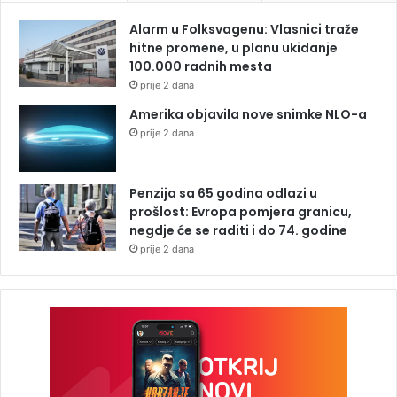
Alarm u Folksvagenu: Vlasnici traže
hitne promene, u planu ukidanje
100.000 radnih mesta
prije 2 dana
Amerika objavila nove snimke NLO-a
prije 2 dana
Penzija sa 65 godina odlazi u
prošlost: Evropa pomjera granicu,
negdje će se raditi i do 74. godine
prije 2 dana