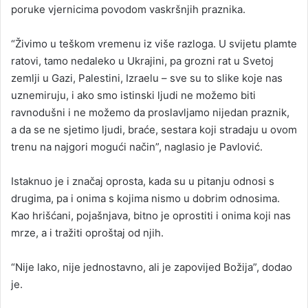
poruke vjernicima povodom vaskršnjih praznika.
“Živimo u teškom vremenu iz više razloga. U svijetu plamte
ratovi, tamo nedaleko u Ukrajini, pa grozni rat u Svetoj
zemlji u Gazi, Palestini, Izraelu – sve su to slike koje nas
uznemiruju, i ako smo istinski ljudi ne možemo biti
ravnodušni i ne možemo da proslavljamo nijedan praznik,
a da se ne sjetimo ljudi, braće, sestara koji stradaju u ovom
trenu na najgori mogući način”, naglasio je Pavlović.
Istaknuo je i značaj oprosta, kada su u pitanju odnosi s
drugima, pa i onima s kojima nismo u dobrim odnosima.
Kao hrišćani, pojašnjava, bitno je oprostiti i onima koji nas
mrze, a i tražiti oproštaj od njih.
“Nije lako, nije jednostavno, ali je zapovijed Božija”, dodao
je.