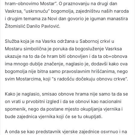
hram-obnovimo Mostar”. O praznovanju na drugi dan
Vaskrsa, “uskrsnuću” bogomolja, zajedništvu naših naroda
i drugim temama za Novi dan govorio je iguman manastira
Žitomislić Danilo Pavlović.
Služba koja je na Vasrks održana u Sabornoj crkvi u
Mostaru simbolična je poruka da bogosluženje Vasrksa
ukazuje na to da će hram biti obnovljen i da ta ob+obnova
ima mnogo dublje značenje, naglasio je, dodavši kako ova
bogomolja nije bitna samo pravoslavnim hrišćanima, nego
svim Mostarcima, koji “s radošću dočekuju obnovu crkve”.
Kako je naglasio, smisao obnove hrama nije samo ta da se
on vrati u prvobitni izgled i da se obnovi kao nacionalni
spomenik, nego da postane mjesto okupljanja vjernika i
bude zajednica vjernika koji će se tu okupljati.
A onda se kao predstavnik vjerske zajednice osvrnuo i na