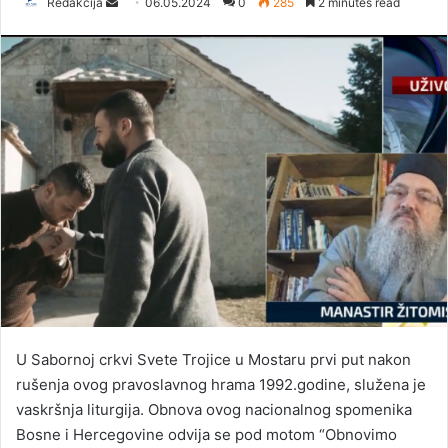
Redakcija
S
06.05.2024
0
285
2 minutes read
e
n
d
a
n
e
m
a
i
l
U Sabornoj crkvi Svete Trojice u Mostaru prvi put nakon
rušenja ovog pravoslavnog hrama 1992.godine, služena je
vaskršnja liturgija. Obnova ovog nacionalnog spomenika
Bosne i Hercegovine odvija se pod motom “Obnovimo