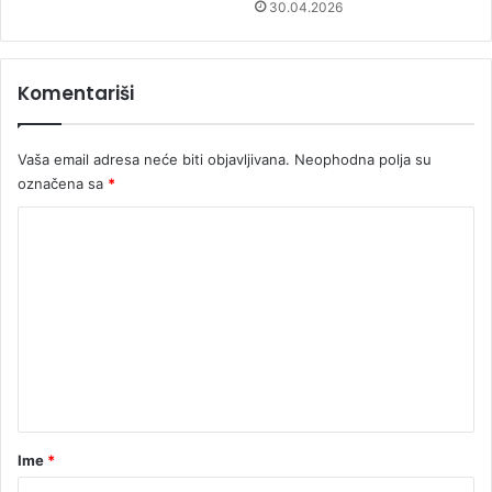
30.04.2026
Komentariši
Vaša email adresa neće biti objavljivana.
Neophodna polja su
označena sa
*
K
o
m
e
n
t
a
r
Ime
*
*