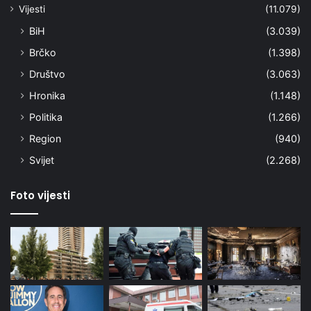
Vijesti
(11.079)
BiH
(3.039)
Brčko
(1.398)
Društvo
(3.063)
Hronika
(1.148)
Politika
(1.266)
Region
(940)
Svijet
(2.268)
Foto vijesti