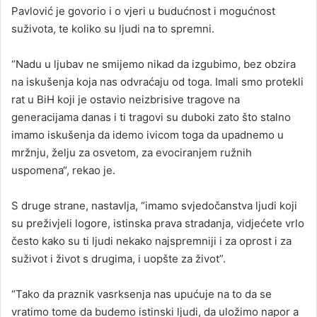
Pavlović je govorio i o vjeri u budućnost i mogućnost
suživota, te koliko su ljudi na to spremni.
“Nadu u ljubav ne smijemo nikad da izgubimo, bez obzira
na iskušenja koja nas odvraćaju od toga. Imali smo protekli
rat u BiH koji je ostavio neizbrisive tragove na
generacijama danas i ti tragovi su duboki zato što stalno
imamo iskušenja da idemo ivicom toga da upadnemo u
mržnju, želju za osvetom, za evociranjem ružnih
uspomena“, rekao je.
S druge strane, nastavlja, “imamo svjedočanstva ljudi koji
su preživjeli logore, istinska prava stradanja, vidjećete vrlo
često kako su ti ljudi nekako najspremniji i za oprost i za
suživot i život s drugima, i uopšte za život”.
“Tako da praznik vasrksenja nas upućuje na to da se
vratimo tome da budemo istinski ljudi, da uložimo napor a