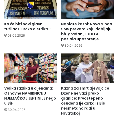
Ko će biti novi glavni
Naplate kazni: Nova runda
tužilac u Brčko distriktu?
SMS prevara koju dobijaju
bh. građani, IDDEEA
08.05.2026
poslala upozorenje
30.04.2026
Velika razlika u cijenama:
Kazna za smrt djevojčice
Osnovne NAMIRNICE U
Džene ne važi preko
NJEMAČKOJ JEFTINIJE nego
granice: Prvostepeno
u BiH
osuđena ljekarka iz BiH
nesmetano radi u
30.04.2026
Hrvatskoj