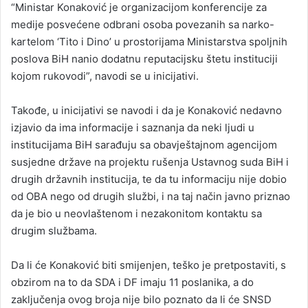
“Ministar Konaković je organizacijom konferencije za
medije posvećene odbrani osoba povezanih sa narko-
kartelom ‘Tito i Dino’ u prostorijama Ministarstva spoljnih
poslova BiH nanio dodatnu reputacijsku štetu instituciji
kojom rukovodi”, navodi se u inicijativi.
Takođe, u inicijativi se navodi i da je Konaković nedavno
izjavio da ima informacije i saznanja da neki ljudi u
institucijama BiH sarađuju sa obavještajnom agencijom
susjedne države na projektu rušenja Ustavnog suda BiH i
drugih državnih institucija, te da tu informaciju nije dobio
od OBA nego od drugih službi, i na taj način javno priznao
da je bio u neovlaštenom i nezakonitom kontaktu sa
drugim službama.
Da li će Konaković biti smijenjen, teško je pretpostaviti, s
obzirom na to da SDA i DF imaju 11 poslanika, a do
zaključenja ovog broja nije bilo poznato da li će SNSD