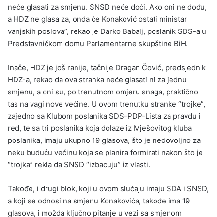
neće glasati za smjenu. SNSD neće doći. Ako oni ne dođu,
a HDZ ne glasa za, onda će Konaković ostati ministar
vanjskih poslova”, rekao je Darko Babalj, poslanik SDS-a u
Predstavničkom domu Parlamentarne skupštine BiH.
Inače, HDZ je još ranije, tačnije Dragan Čović, predsjednik
HDZ-a, rekao da ova stranka neće glasati ni za jednu
smjenu, a oni su, po trenutnom omjeru snaga, praktično
tas na vagi nove većine. U ovom trenutku stranke “trojke”,
zajedno sa Klubom poslanika SDS-PDP-Lista za pravdu i
red, te sa tri poslanika koja dolaze iz Mješovitog kluba
poslanika, imaju ukupno 19 glasova, što je nedovoljno za
neku buduću većinu koja se planira formirati nakon što je
“trojka” rekla da SNSD “izbacuju” iz vlasti.
Takođe, i drugi blok, koji u ovom slučaju imaju SDA i SNSD,
a koji se odnosi na smjenu Konakovića, takođe ima 19
glasova, i možda ključno pitanje u vezi sa smjenom