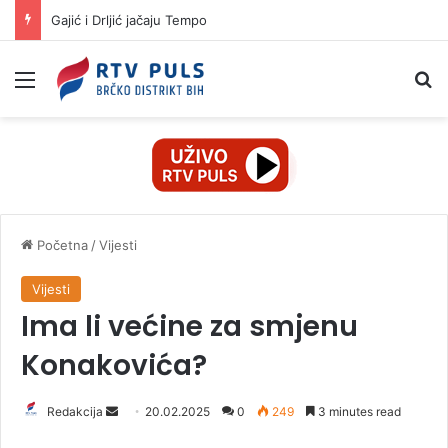
Otvorene nove mogućnosti saradnje Brčko distrikta BiH i Istanbulske privredne komore
Izbornik
Pr
Početna
/
Vijesti
Vijesti
Ima li većine za smjenu
Konakovića?
Redakcija
S
20.02.2025
0
249
3 minutes read
e