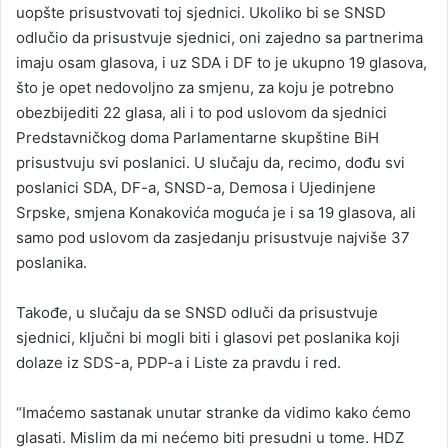
uopšte prisustvovati toj sjednici. Ukoliko bi se SNSD
odlučio da prisustvuje sjednici, oni zajedno sa partnerima
imaju osam glasova, i uz SDA i DF to je ukupno 19 glasova,
što je opet nedovoljno za smjenu, za koju je potrebno
obezbijediti 22 glasa, ali i to pod uslovom da sjednici
Predstavničkog doma Parlamentarne skupštine BiH
prisustvuju svi poslanici. U slučaju da, recimo, dođu svi
poslanici SDA, DF-a, SNSD-a, Demosa i Ujedinjene
Srpske, smjena Konakovića moguća je i sa 19 glasova, ali
samo pod uslovom da zasjedanju prisustvuje najviše 37
poslanika.
Takođe, u slučaju da se SNSD odluči da prisustvuje
sjednici, ključni bi mogli biti i glasovi pet poslanika koji
dolaze iz SDS-a, PDP-a i Liste za pravdu i red.
“Imaćemo sastanak unutar stranke da vidimo kako ćemo
glasati. Mislim da mi nećemo biti presudni u tome. HDZ