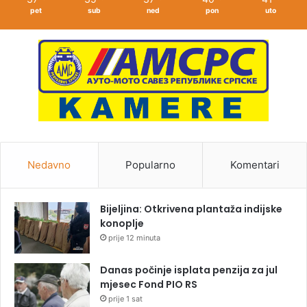
pet
sub
ned
pon
uto
Nedavno
Popularno
Komentari
Bijeljina: Otkrivena plantaža indijske
konoplje
prije 12 minuta
Danas počinje isplata penzija za jul
mjesec Fond PIO RS
prije 1 sat