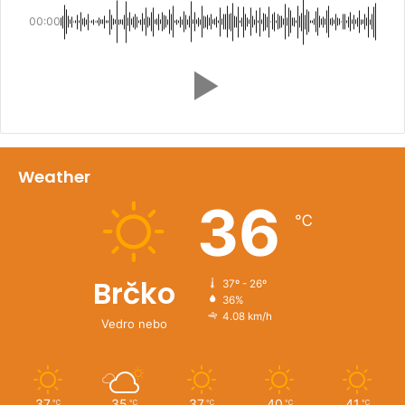
00:00
Weather
36
℃
Brčko
37º - 26º
36%
4.08 km/h
Vedro nebo
37
35
37
40
41
℃
℃
℃
℃
℃