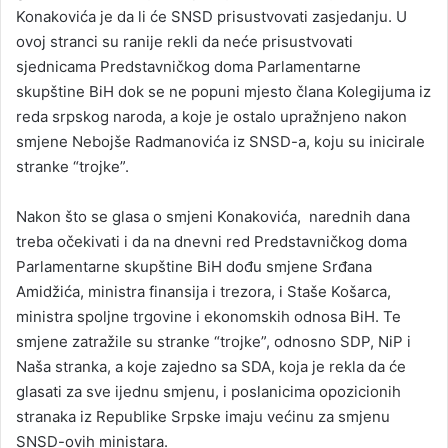
Konakovića je da li će SNSD prisustvovati zasjedanju. U
ovoj stranci su ranije rekli da neće prisustvovati
sjednicama Predstavničkog doma Parlamentarne
skupštine BiH dok se ne popuni mjesto člana Kolegijuma iz
reda srpskog naroda, a koje je ostalo upražnjeno nakon
smjene Nebojše Radmanovića iz SNSD-a, koju su inicirale
stranke “trojke”.
Nakon što se glasa o smjeni Konakovića, narednih dana
treba očekivati i da na dnevni red Predstavničkog doma
Parlamentarne skupštine BiH dođu smjene Srđana
Amidžića, ministra finansija i trezora, i Staše Košarca,
ministra spoljne trgovine i ekonomskih odnosa BiH. Te
smjene zatražile su stranke “trojke”, odnosno SDP, NiP i
Naša stranka, a koje zajedno sa SDA, koja je rekla da će
glasati za sve ijednu smjenu, i poslanicima opozicionih
stranaka iz Republike Srpske imaju većinu za smjenu
SNSD-ovih ministara.