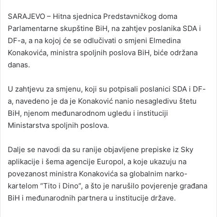
n
SARAJEVO – Hitna sjednica Predstavničkog doma
d
Parlamentarne skupštine BiH, na zahtjev poslanika SDA i
a
DF-a, a na kojoj će se odlučivati o smjeni Elmedina
n
Konakovića, ministra spoljnih poslova BiH, biće održana
e
danas.
m
a
i
U zahtjevu za smjenu, koji su potpisali poslanici SDA i DF-
l
a, navedeno je da je Konaković nanio nesagledivu štetu
BiH, njenom međunarodnom ugledu i instituciji
Ministarstva spoljnih poslova.
Dalje se navodi da su ranije objavljene prepiske iz Sky
aplikacije i šema agencije Europol, a koje ukazuju na
povezanost ministra Konakovića sa globalnim narko-
kartelom “Tito i Dino”, a što je narušilo povjerenje građana
BiH i međunarodnih partnera u institucije države.