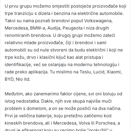
U prvu grupu možemo smjestiti postojeće proizvođače koji
trpe tranziciju s dizela i benzina na električne automobile.
Takvi su nama poznati brendovi poput Volkswagena,
Mercedesa, BMW-a, Audija, Peugeota i niza drugih
renomiranih brendova. U drugoj grupi možemo zateći
relativno mlade proizvođače, čiji i brendovi i sami
automobili su od nule stvoreni da budu električni i koji ne
trpe kožu, drvo i klasični ključ kao alat pristupa i
identifikacije, već se oslanjaju na modernu tehnologiju i
rade preko aplikacija. Tu mislimo na Teslu, Lucid, Xiaomi,
BYD, Nio itd.
Međutim, ako zanemarimo faktor cijene, svi oni boluju od
istog nedostatka. Dakle, njih sve skupa najviše muči
problem s dometom, a on se može postići na dva načina.
Prvi je veličina baterije, koju pretežno zatičemo kod
kineskih brendova, ali i Mercedesa, Volva ili Porschea, a
drugi je efikasnost koju su recimo bolje “prokužili” u