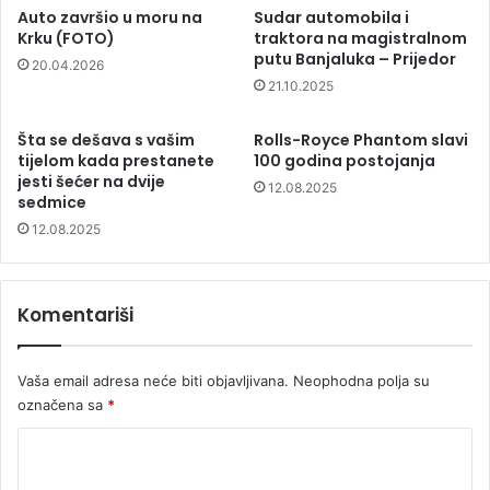
Auto završio u moru na
Sudar automobila i
Krku (FOTO)
traktora na magistralnom
putu Banjaluka – Prijedor
20.04.2026
21.10.2025
Šta se dešava s vašim
Rolls-Royce Phantom slavi
tijelom kada prestanete
100 godina postojanja
jesti šećer na dvije
12.08.2025
sedmice
12.08.2025
Komentariši
Vaša email adresa neće biti objavljivana.
Neophodna polja su
označena sa
*
K
o