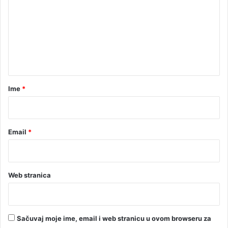
m
e
n
t
a
r
Ime
*
*
Email
*
Web stranica
Sačuvaj moje ime, email i web stranicu u ovom browseru za