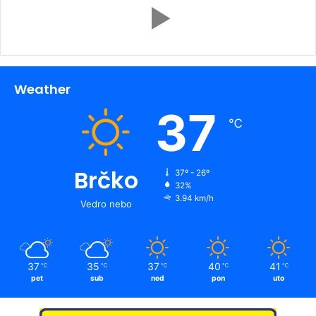
Weather
37
℃
Brčko
37º - 26º
32%
3.94 km/h
Vedro nebo
37
35
37
40
41
℃
℃
℃
℃
℃
pet
sub
ned
pon
uto