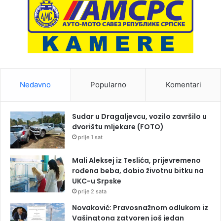
Nedavno
Popularno
Komentari
Sudar u Dragaljevcu, vozilo završilo u
dvorištu mljekare (FOTO)
prije 1 sat
Mali Aleksej iz Teslića, prijevremeno
rođena beba, dobio životnu bitku na
UKC-u Srpske
prije 2 sata
Novaković: Pravosnažnom odlukom iz
Vašingtona zatvoren još jedan