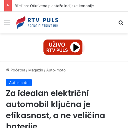
Bijeljina: Otkrivena plantaža indijske konoplje
Izbornik
Pr
Početna
/
Magazin
/
Auto-moto
Auto-moto
Za idealan električni
automobil ključna je
efikasnost, a ne veličina
baterije