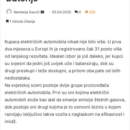
Nemanja Gavrić
S
05.04.2025
0
226
e
1 minuta čitanja
n
d
a
Kupaca električnih automobila nikad nije bilo više. U prva
n
dva mjeseca u Evropi ih je registrovano čak 31 posto više
e
od lanjskog rezultata. Idealan izbor je još daleko, jer kupci
m
su svjesni da jedni još uvijek uče i balansiraju, dok su
a
drugi preskupi i teže dostupni, a pritom oba pate od istih
i
nedostataka.
l
Na svjetskoj sceni postoje dvije grupe proizvođača
električnih automobila. Prvi su oni kojima električni
automobili služe kao alat da smanje emisije štetnih gasova,
dok postoje oni drugi kojima je to osnovni biznis u kojem
razvijaju isključivo takva vozila s naglaskom na efikasnost i
imidž.