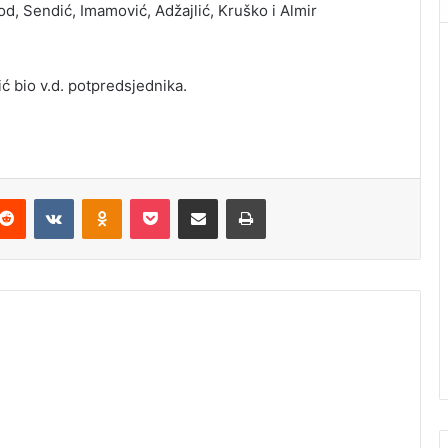
d, Sendić, Imamović, Adžajlić, Kruško i Almir
ić bio v.d. potpredsjednika.
Reddit
VKontakte
Odnoklassniki
Pocket
Podijeli putem Emaila
Štampaj