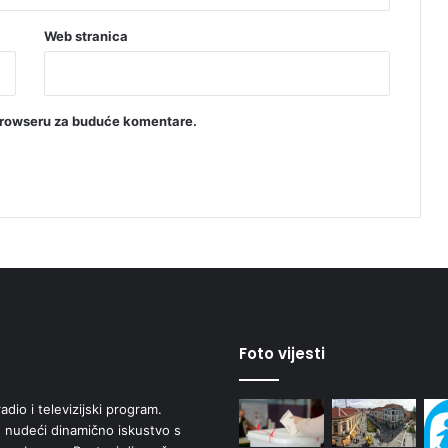
Web stranica
browseru za buduće komentare.
Foto vijesti
adio i televizijski program.
 nudeći dinamično iskustvo s