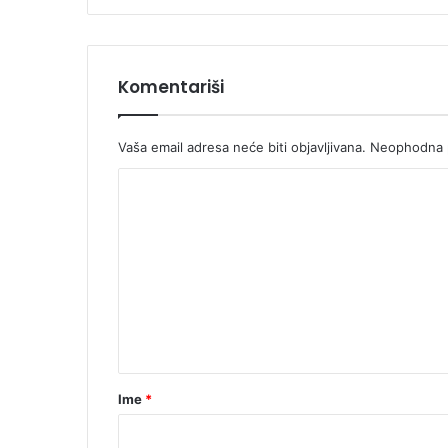
Komentariši
Vaša email adresa neće biti objavljivana.
Neophodna p
K
o
m
e
n
t
a
r
Ime
*
*