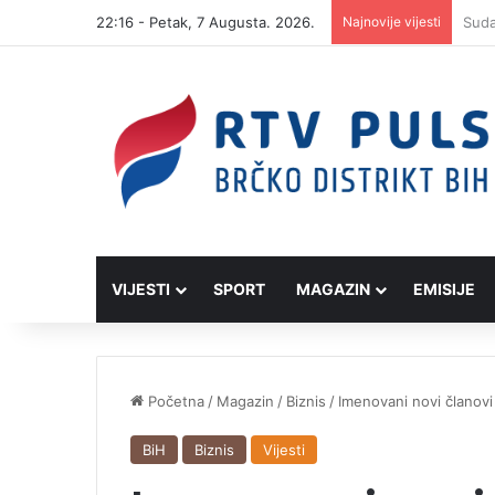
22:16 - Petak, 7 Augusta. 2026.
Najnovije vijesti
VIJESTI
SPORT
MAGAZIN
EMISIJE
Početna
/
Magazin
/
Biznis
/
Imenovani novi člano
BiH
Biznis
Vijesti