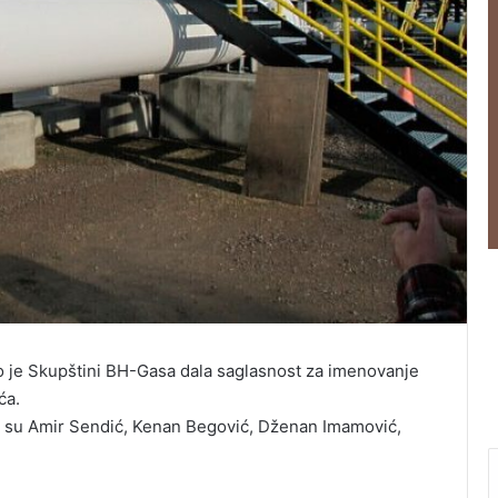
 je Skupštini BH-Gasa dala saglasnost za imenovanje
ća.
i su Amir Sendić, Kenan Begović, Dženan Imamović,