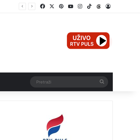
Facebook
X
Pinterest
YouTube
Instagram
TikTok
Threads
Log In
Mali Aleksej iz Teslića, prijevremeno rođena beba, dobio životnu bitku na UKC-u Srpske
Pretraži