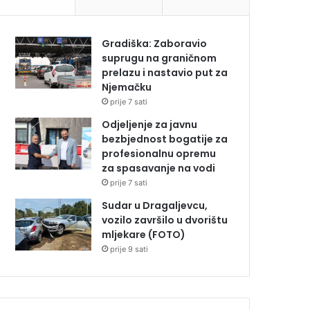
Gradiška: Zaboravio
suprugu na graničnom
prelazu i nastavio put za
Njemačku
prije 7 sati
Odjeljenje za javnu
bezbjednost bogatije za
profesionalnu opremu
za spasavanje na vodi
prije 7 sati
Sudar u Dragaljevcu,
vozilo završilo u dvorištu
mljekare (FOTO)
prije 9 sati