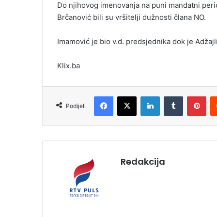
Do njihovog imenovanja na puni mandatni perio
Brčanović bili su vršitelji dužnosti člana NO.
Imamović je bio v.d. predsjednika dok je Adžajl
Klix.ba
Facebook
X
LinkedIn
Tumblr
Pinterest
Podijeli
Redakcija