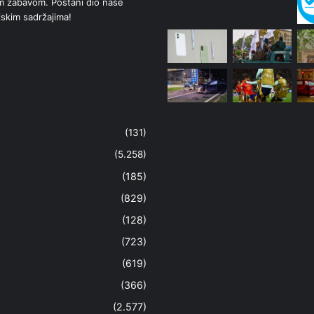
om zabavom. Postani dio naše
jskim sadržajima!
(131)
(5.258)
(185)
(829)
(128)
(723)
(619)
(366)
(2.577)