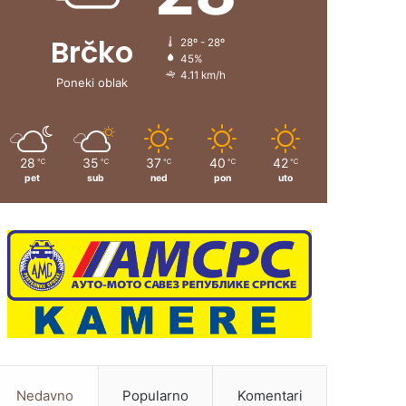
Brčko
28º - 28º
45%
4.11 km/h
Poneki oblak
28
35
37
40
42
℃
℃
℃
℃
℃
pet
sub
ned
pon
uto
Nedavno
Popularno
Komentari