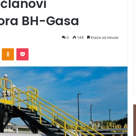
 članovi
ora BH-Gasa
0
149
Kraće od minute
ontakte
Odnoklassniki
Pocket