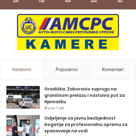
pet
sub
ned
pon
uto
Nedavno
Popularno
Komentari
Gradiška: Zaboravio suprugu na
graničnom prelazu i nastavio put za
Njemačku
prije 7 sati
Odjeljenje za javnu bezbjednost
bogatije za profesionalnu opremu za
spasavanje na vodi