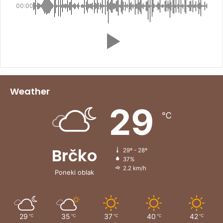
00:00
Weather
29
℃
Brčko
29º - 28º
37%
2.2 km/h
Poneki oblak
29
35
37
40
42
℃
℃
℃
℃
℃