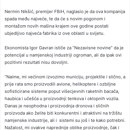
Nermin Nikšić, premijer FBiH, naglasio je da ova kompanija
spada među najveće, te da će s novim pogonom i
montažom novih mašina krajem ove godine postati
ubjedljivo najveća fabrika iz ove oblasti u svijetu.
Ekonomista Igor Gavran ističe za “Nezavisne novine” da je
potencijal u namjenskoj industriji ogroman, ali da ipak ovi
pozitivni rezultati nisu dovoljni.
“Naime, mi većinom izvozimo municiju, projektile i slično, a
prije rata smo proizvodili avione, helikoptere i ozbiljne
sofisticirane sisteme poput višecjevnih raketnih bacača,
haubica i učešća u proizvodnji tenkova i oklopnih vozila.
Danas je neophodna i proizvodnja dronova i sličnih
proizvoda ako želite biti konkurentni i atraktivni na tržištu
namjenske industrije, ali i sistemi su još i te kako potrebni.
Nažalost, mi ovakve naprednije oblike proizvodnje, čak i