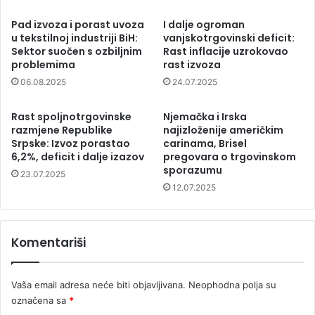
Pad izvoza i porast uvoza
I dalje ogroman
u tekstilnoj industriji BiH:
vanjskotrgovinski deficit:
Sektor suočen s ozbiljnim
Rast inflacije uzrokovao
problemima
rast izvoza
06.08.2025
24.07.2025
Rast spoljnotrgovinske
Njemačka i Irska
razmjene Republike
najizloženije američkim
Srpske: Izvoz porastao
carinama, Brisel
6,2%, deficit i dalje izazov
pregovara o trgovinskom
sporazumu
23.07.2025
12.07.2025
Komentariši
Vaša email adresa neće biti objavljivana.
Neophodna polja su
označena sa
*