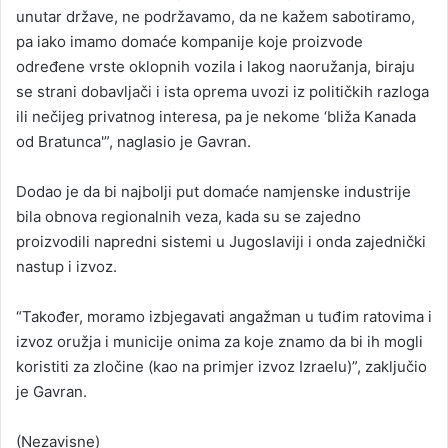
unutar države, ne podržavamo, da ne kažem sabotiramo,
pa iako imamo domaće kompanije koje proizvode
određene vrste oklopnih vozila i lakog naoružanja, biraju
se strani dobavljači i ista oprema uvozi iz političkih razloga
ili nečijeg privatnog interesa, pa je nekome ‘bliža Kanada
od Bratunca'”, naglasio je Gavran.
Dodao je da bi najbolji put domaće namjenske industrije
bila obnova regionalnih veza, kada su se zajedno
proizvodili napredni sistemi u Jugoslaviji i onda zajednički
nastup i izvoz.
“Također, moramo izbjegavati angažman u tuđim ratovima i
izvoz oružja i municije onima za koje znamo da bi ih mogli
koristiti za zločine (kao na primjer izvoz Izraelu)”, zaključio
je Gavran.
(Nezavisne)