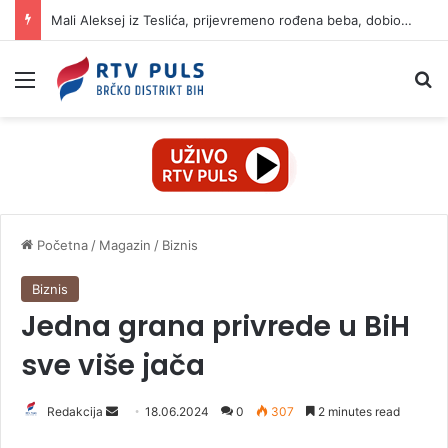
Mali Aleksej iz Teslića, prijevremeno rođena beba, dobio životnu bitku na UKC-u Srpske
Izbornik
Pr
Početna
/
Magazin
/
Biznis
Biznis
Jedna grana privrede u BiH
sve više jača
Redakcija
S
18.06.2024
0
307
2 minutes read
e