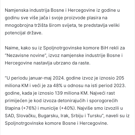
n
Namjenska industrija Bosne i Hercegovine iz godine u
d
godinu sve više jača i svoje proizvode plasira na
a
mnogobrojna tržišta širom svijeta, te predstavlja veliki
n
potencijal države.
e
m
a
Naime, kako su iz Spoljnotrgovinske komore BiH rekli za
i
“Nezavisne novine”, izvoz namjenske industrije Bosne i
l
Hercegovine nastavlja ubrzano da raste.
“U periodu januar-maj 2024. godine izvoz je iznosio 205
miliona KM i veći je za 48% u odnosu na isti period 2023.
godine, kada je iznosio 139 miliona KM. Najveći rast
primijećen je kod izvoza detonirajućih i sporogorećih
štapina (+76%) i municije (+40%). Najviše smo izvozili u
SAD, Slovačku, Bugarsku, Irak, Srbiju i Tursku”, naveli su iz
Spoljnotrgovinske komore Bosne i Hercegovine.