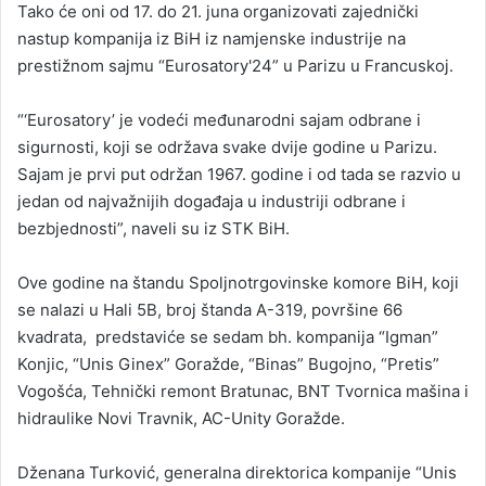
Tako će oni od 17. do 21. juna organizovati zajednički
nastup kompanija iz BiH iz namjenske industrije na
prestižnom sajmu “Eurosatory'24” u Parizu u Francuskoj.
“‘Eurosatory’ je vodeći međunarodni sajam odbrane i
sigurnosti, koji se održava svake dvije godine u Parizu.
Sajam je prvi put održan 1967. godine i od tada se razvio u
jedan od najvažnijih događaja u industriji odbrane i
bezbjednosti”, naveli su iz STK BiH.
Ove godine na štandu Spoljnotrgovinske komore BiH, koji
se nalazi u Hali 5B, broj štanda A-319, površine 66
kvadrata, predstaviće se sedam bh. kompanija “Igman”
Konjic, “Unis Ginex” Goražde, “Binas” Bugojno, “Pretis”
Vogošća, Tehnički remont Bratunac, BNT Tvornica mašina i
hidraulike Novi Travnik, AC-Unity Goražde.
Dženana Turković, generalna direktorica kompanije “Unis