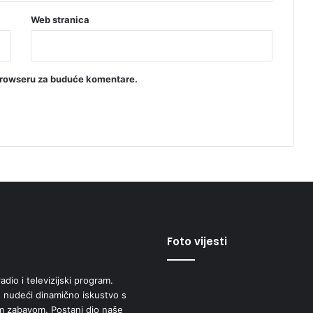
Web stranica
browseru za buduće komentare.
Foto vijesti
adio i televizijski program.
 nudeći dinamično iskustvo s
om zabavom. Postani dio naše