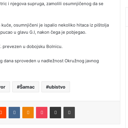
 stric i njegova supruga, zamolili osumnjičenog da se
uće, osumnjičeni je ispalio nekoliko hitaca iz pištolja
i pucao u glavu G.I, nakon čega je pobjegao.
M.T. prevezen u dobojsku Bolnicu.
stog dana sproveden u nadležnost Okružnog javnog
vor
Šamac
ubistvo
Reddit
VKontakte
Odnoklassniki
Pocket
Podijeli putem Emaila
Štampaj