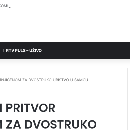
KOMUNALNO BRČKO”: Voda iz rezervoara Gajevi trenutno nije za piće
RTV PULS – UŽIVO
MNJIČENOM ZA DVOSTRUKO UBISTVO U ŠAMCU
 PRITVOR
 ZA DVOSTRUKO