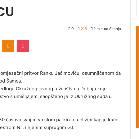
CU
0
218
1 minuta čitanja
ontakte
Odnoklassniki
Pocket
nomjesečni pritvor Ranku Jaćimoviću, osumnjičenom da
 kod Šamca.
ijedlogu Okružnog javnog tužilaštva u Doboju koje
istvo s umišljajem, saopšteno je iz Okružnog suda u
30 časova svojim vozilom parkirao u blizini kapije kuće
 sestrom N.I. i njenim suprugom G.I.