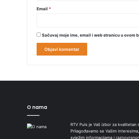
Email
*
Sačuvaj moje ime, email i web stranicu u ovom 
O nama
RTV Puls je Vaš izbor za kvalitetan r
Prilagođavamo se Vašim interesima,
svježim informacijama i raznovrsn