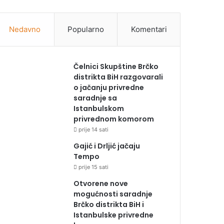
Nedavno
Popularno
Komentari
Čelnici Skupštine Brčko
distrikta BiH razgovarali
o jačanju privredne
saradnje sa
Istanbulskom
privrednom komorom
prije 14 sati
Gajić i Drljić jačaju
Tempo
prije 15 sati
Otvorene nove
mogućnosti saradnje
Brčko distrikta BiH i
Istanbulske privredne