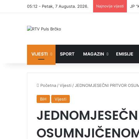
05:12 - Petak, 7 Augusta. 2026.
Najnovije vijesti
JP “
VIJESTI
SPORT
MAGAZIN
EMISIJE
Početna
/
Vijesti
/
JEDNOMJESEČNI PRITVOR OSU
BiH
Vijesti
JEDNOMJESEČNI
OSUMNJIČENOM