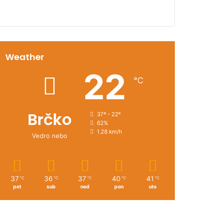
Weather
22
℃
Brčko
37º - 22º
62%
1.28 km/h
Vedro nebo
37
36
37
40
41
℃
℃
℃
℃
℃
pet
sub
ned
pon
uto