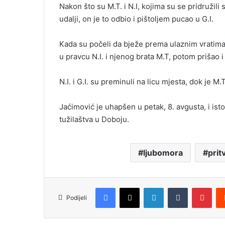
Nakon što su M.T. i N.I, kojima su se pridružili
udalji, on je to odbio i pištoljem pucao u G.I.
Kada su počeli da bježe prema ulaznim vratima k
u pravcu N.I. i njenog brata M.T, potom prišao 
N.I. i G.I. su preminuli na licu mjesta, dok je 
Jaćimović je uhapšen u petak, 8. avgusta, i i
tužilaštva u Doboju.
ljubomora
prit
Facebook
X
LinkedIn
Tumblr
Pinterest
Podijeli