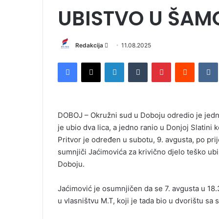
UBISTVO U ŠAM
Redakcija
S
11.08.2025
e
Facebook
X
LinkedIn
Tumblr
Pinterest
Reddit
VK
n
d
a
n
DOBOJ – Okružni sud u Doboju odredio je jed
e
je ubio dva lica, a jedno ranio u Donjoj Slatini
m
Pritvor je određen u subotu, 9. avgusta, po pr
a
i
sumnjiči Jaćimovića za krivično djelo teško ub
l
Doboju.
Jaćimović je osumnjičen da se 7. avgusta u 18.
u vlasništvu M.T, koji je tada bio u dvorištu sa