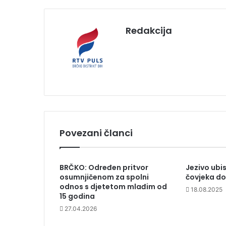
Redakcija
Povezani članci
BRČKO: Određen pritvor
Jezivo ubist
osumnjičenom za spolni
čovjeka do
odnos s djetetom mlađim od
18.08.2025
15 godina
27.04.2026