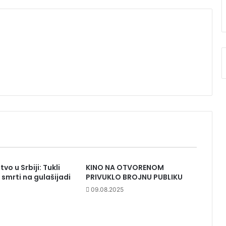
vo u Srbiji: Tukli
KINO NA OTVORENOM
 smrti na gulašijadi
PRIVUKLO BROJNU PUBLIKU
09.08.2025