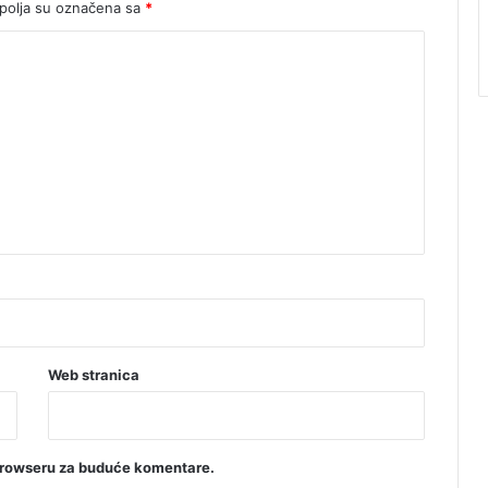
olja su označena sa
*
Web stranica
browseru za buduće komentare.