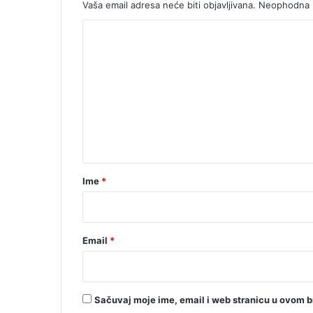
Vaša email adresa neće biti objavljivana.
Neophodna p
K
o
m
e
n
t
a
r
Ime
*
*
Email
*
Sačuvaj moje ime, email i web stranicu u ovom 