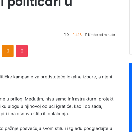
političari u
0
418
Kraće od minute
ontakte
Odnoklassniki
Pocket
itičke kampanje za predstojeće lokalne izbore, a njeni
e u prilog. Međutim, nisu samo infrastrukturni projekti
iku ulogu u njihovoj odluci igrat će, kao i do sada,
ti i na osnovu stila ili oblačenja.
liko pažnje posvećuju svom stilu i izgledu podgledajte u