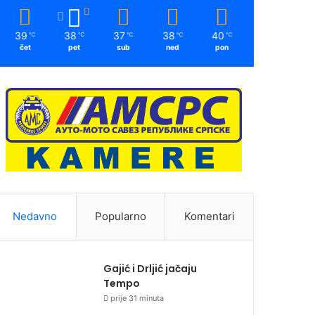
39
38
37
38
40
℃
℃
℃
℃
℃
čet
pet
sub
ned
pon
Nedavno
Popularno
Komentari
Gajić i Drljić jačaju
Tempo
prije 31 minuta