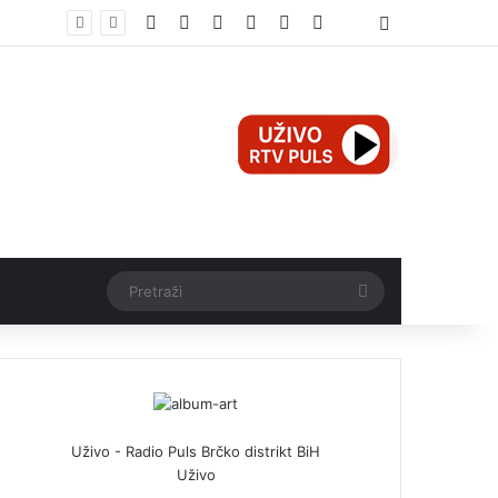
Facebook
X
Pinterest
YouTube
Instagram
TikTok
Threads
Log In
Pretraži
Uživo - Radio Puls Brčko distrikt BiH
Uživo