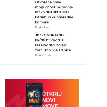
Otvorene nove
mogućnosti saradnje
Brčko distrikta BiH i
Istanbulske privredne
komore
prije 1 sat
JP “KOMUNALNO
BRČKO”: Voda iz
rezervoara Gajevi
trenutno nije za piće
prije 3 sata