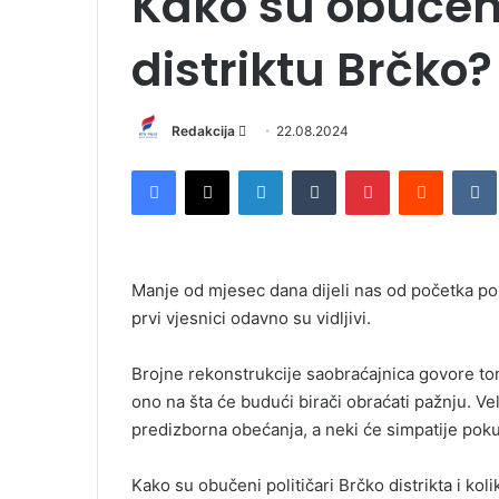
Kako su obučeni 
distriktu Brčko?
Redakcija
S
22.08.2024
e
Facebook
X
LinkedIn
Tumblr
Pinterest
Reddit
VK
n
d
a
n
Manje od mjesec dana dijeli nas od početka pol
e
prvi vjesnici odavno su vidljivi.
m
a
i
Brojne rekonstrukcije saobraćajnica govore tom
l
ono na šta će budući birači obraćati pažnju. Vel
predizborna obećanja, a neki će simpatije pokupi
Kako su obučeni političari Brčko distrikta i ko