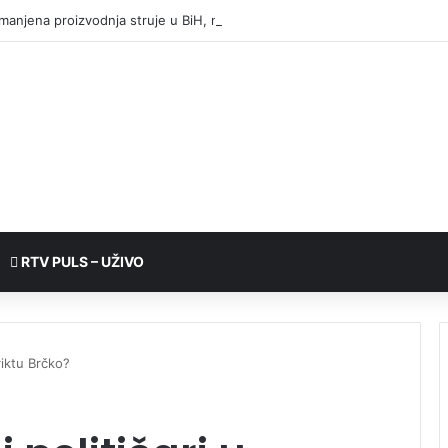
manjena proizvodnja struje u BiH, nema nestašica ni poskupljenja
RTV PULS – UŽIVO
riktu Brčko?