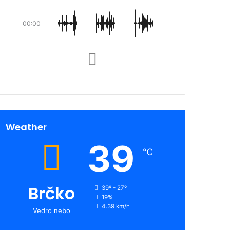
00:00
Weather
39
℃
Brčko
39º - 27º
19%
4.39 km/h
Vedro nebo