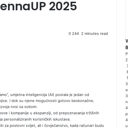
iennaUP 2025
0
244
2 minutes read
P
2
3
3
s
jamo”, umjetna inteligencija (AI) postala je jedan od
3
našnjice. I dok su njene mogućnosti gotovo beskonačne,
n
razvoja nosi sa sobom.
4
pove i kompanije u ekspanziji, od prepoznavanja tržišnih
p
a personaliziranih korisničkih iskustava.
4
ti za poslovni svijet, ali i čovječanstvo, kada računari budu
u