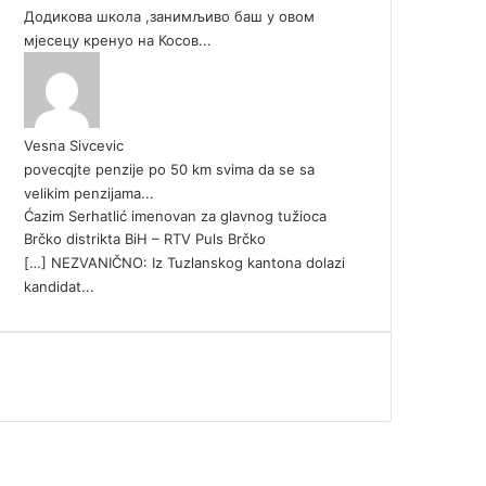
Додикова школа ,занимљиво баш у овом
мјесецу кренуо на Косов...
Vesna Sivcevic
povecqjte penzije po 50 km svima da se sa
velikim penzijama...
Ćazim Serhatlić imenovan za glavnog tužioca
Brčko distrikta BiH – RTV Puls Brčko
[…] NEZVANIČNO: Iz Tuzlanskog kantona dolazi
kandidat...