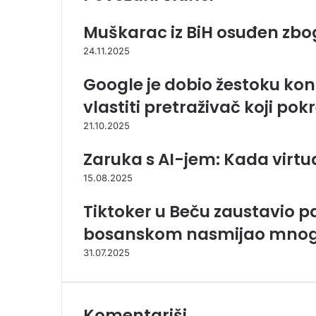
a
Muškarac iz BiH osuđen zbo
24.11.2025
Google je dobio žestoku kon
vlastiti pretraživač koji po
21.10.2025
Zaruka s AI-jem: Kada virtu
15.08.2025
Tiktoker u Beču zaustavio p
bosanskom nasmijao mno
31.07.2025
Komentariši