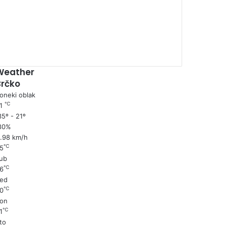
00:00
Weather
Brčko
oneki oblak
℃
1
5º - 21º
80%
1.98 km/h
℃
5
ub
℃
6
ed
℃
0
on
℃
1
to