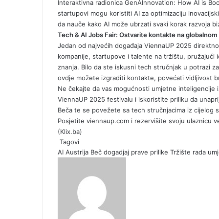
Interaktivna radionica
GenAInnovation: How AI is Boo
startupovi mogu koristiti AI za optimizaciju inovacijs
da nauče kako AI može ubrzati svaki korak razvoja biz
Tech & AI Jobs Fair: Ostvarite kontakte na globalnom
Jedan od najvećih događaja ViennaUP 2025 direktno 
kompanije, startupove i talente na tržištu, pružajući 
znanja. Bilo da ste iskusni tech stručnjak u potrazi za
ovdje možete izgraditi kontakte, povećati vidljivost b
Ne čekajte da vas mogućnosti umjetne inteligencije 
ViennaUP 2025 festivalu i iskoristite priliku da unapr
Beča te se povežete sa tech stručnjacima iz cijelog s
Posjetite
viennaup.com
i rezervišite svoju ulaznicu 
(
Klix.ba
)
Tagovi
AI
Austrija
Beč
dogadjaj
prave prilike
Tržište rada
umj
S
e
n
d
a
n