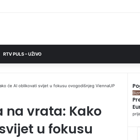
RTV PULS – UŽIVO
Po
ako će AI oblikovati svijet u fokusu ovogodišnjeg ViennaUP
C
Bizn
Pr
l
 na vrata: Kako
Eu
o
s
pri
e
 svijet u fokusu