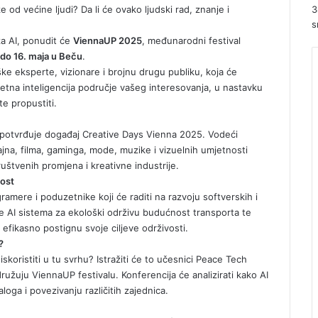
 od većine ljudi? Da li će ovako ljudski rad, znanje i
3
s
za AI, ponudit će
ViennaUP 2025
, međunarodni festival
 do 16. maja u Beču
.
ške eksperte, vizionare i brojnu drugu publiku, koja će
jetna inteligencija područje vašeg interesovanja, u nastavku
e propustiti.
o potvrđuje događaj
Creative Days Vienna 2025
. Vodeći
izajna, filma, gaminga, mode, muzike i vizuelnih umjetnosti
uštvenih promjena i kreativne industrije.
ost
ramere i poduzetnike koji će raditi na razvoju softverskih i
je AI sistema za ekološki održivu budućnost transporta te
efikasno postignu svoje ciljeve održivosti.
?
iskoristiti u tu svrhu? Istražiti će to učesnici
Peace Tech
družuju ViennaUP festivalu. Konferencija će analizirati kako AI
oga i povezivanju različitih zajednica.