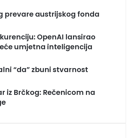
g prevare austrijskog fonda
kurenciju: OpenAI lansirao
kreće umjetna inteligencija
alni “da” zbuni stvarnost
ar iz Brčkog: Rečenicom na
ge