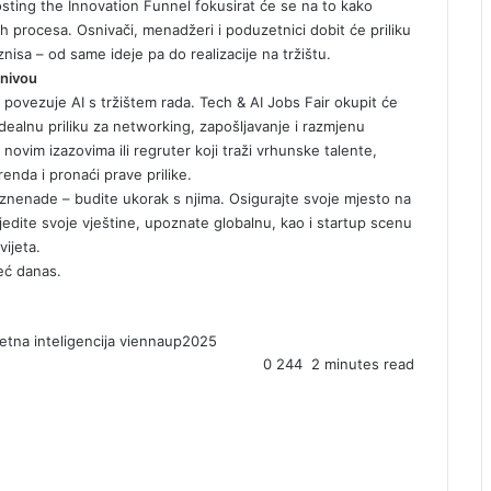
sting the Innovation Funnel
fokusirat će se na to kako
kih procesa. Osnivači, menadžeri i poduzetnici dobit će priliku
nisa – od same ideje pa do realizacije na tržištu.
 nivou
povezuje AI s tržištem rada.
Tech & AI Jobs Fair
okupit će
idealnu priliku za networking, zapošljavanje i razmjenu
 novim izazovima ili regruter koji traži vrhunske talente,
renda i pronaći prave prilike.
iznenade – budite ukorak s njima. Osigurajte svoje mjesto na
ijedite svoje vještine, upoznate globalnu, kao i startup scenu
vijeta.
već danas.
etna inteligencija
viennaup2025
0
244
2 minutes read