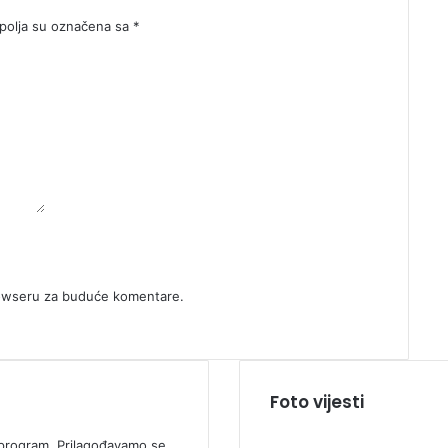
olja su označena sa
*
rowseru za buduće komentare.
Foto vijesti
ki program. Prilagođavamo se