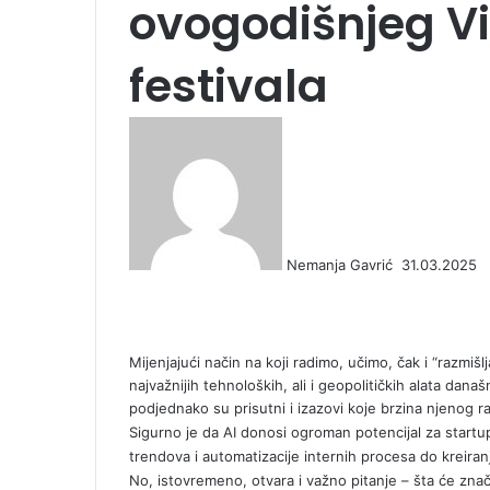
ovogodišnjeg V
festivala
S
e
n
d
a
n
Nemanja Gavrić
31.03.2025
e
F
X
L
T
P
R
V
O
P
m
a
i
u
i
e
K
d
o
a
c
n
m
n
d
o
n
c
i
e
k
b
t
d
n
o
k
l
Mijenjajući način na koji radimo, učimo, čak i “razmišl
b
e
l
e
i
t
k
e
najvažnijih tehnoloških, ali i geopolitičkih alata da
o
d
r
r
t
a
l
t
podjednako su prisutni i izazovi koje brzina njenog 
o
I
e
k
a
Sigurno je da AI donosi ogroman potencijal za startu
k
n
s
t
s
trendova i automatizacije internih procesa do kreiranj
t
e
s
No, istovremeno, otvara i važno pitanje – šta će znači