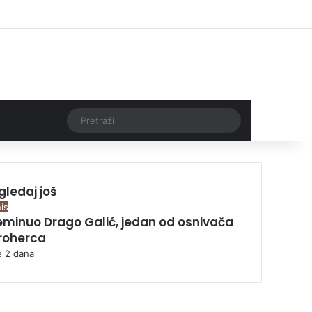
Facebook
X
Pinterest
YouTube
Instagram
TikTok
Log In
Threads
Pretraži
gledaj još
is
eminuo Drago Galić, jedan od osnivača
roherca
je 2 dana