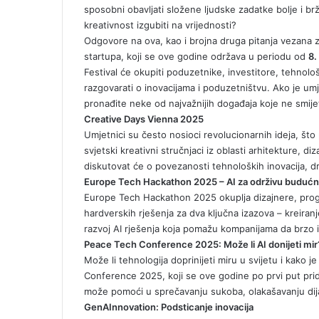
n
sposobni obavljati složene ljudske zadatke bolje i brže
i
kreativnost izgubiti na vrijednosti?
k
Odgovore na ova, kao i brojna druga pitanja vezana 
i
startupa, koji se ove godine održava u periodu od
8.
Festival će okupiti poduzetnike, investitore, tehnolo
razgovarati o inovacijama i poduzetništvu. Ako je um
pronađite neke od najvažnijih događaja koje ne smijet
Creative Days Vienna 2025
Umjetnici su često nosioci revolucionarnih ideja, št
svjetski kreativni stručnjaci iz oblasti arhitekture, d
diskutovat će o povezanosti tehnoloških inovacija, dr
Europe Tech Hackathon 2025 – AI za održivu budućn
Europe Tech Hackathon 2025
okuplja dizajnere, prog
hardverskih rješenja za dva ključna izazova – kreiran
razvoj AI rješenja koja pomažu kompanijama da brzo i 
Peace Tech Conference 2025: Može li AI donijeti mir
Može li tehnologija doprinijeti miru u svijetu i kako je 
Conference 2025
, koji se ove godine po prvi put pri
može pomoći u sprečavanju sukoba, olakašavanju dijal
GenAInnovation: Podsticanje inovacija