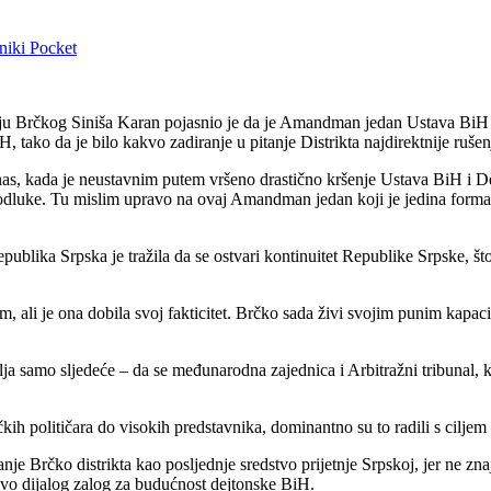
niki
Pocket
učju Brčkog Siniša Karan pojasnio je da je Amandman jedan Ustava BiH
H, tako da je bilo kakvo zadiranje u pitanje Distrikta najdirektnije ru
anas, kada je neustavnim putem vršeno drastično kršenje Ustava BiH i
 odluke. Tu mislim upravo na ovaj Amandman jedan koji je jedina forma
ka Srpska je tražila da se ostvari kontinuitet Republike Srpske, što sa
 ali je ona dobila svoj fakticitet. Brčko sada živi svojim punim kapaci
ja samo sljedeće – da se međunarodna zajednica i Arbitražni tribunal, koj
čkih političara do visokih predstavnika, dominantno su to radili s ciljem
je Brčko distrikta kao posljednje sredstvo prijetnje Srpskoj, jer ne znaj
učivo dijalog zalog za budućnost dejtonske BiH.