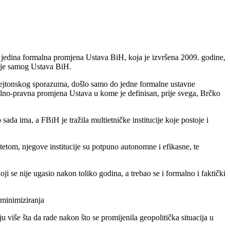
 jedina formalna promjena Ustava BiH, koja je izvršena 2009. godine,
šenje samog Ustava BiH.
 Dejtonskog sporazuma, došlo samo do jedne formalne ustavne
lno-pravna promjena Ustava u kome je definisan, prije svega, Brčko
da ima, a FBiH je tražila multietničke institucije koje postoje i
tetom, njegove institucije su potpuno autonomne i efikasne, te
i se nije ugasio nakon toliko godina, a trebao se i formalno i faktički
 minimiziranja
u više šta da rade nakon što se promijenila geopolitička situacija u