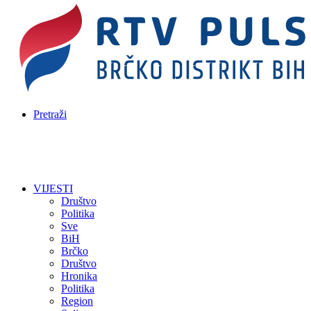
Pretraži
VIJESTI
Društvo
Politika
Sve
BiH
Brčko
Društvo
Hronika
Politika
Region