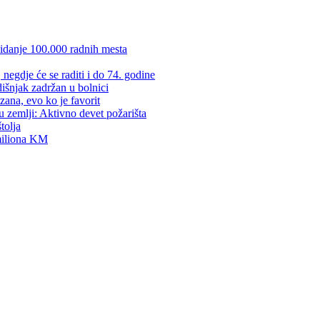
kidanje 100.000 radnih mesta
negdje će se raditi i do 74. godine
dišnjak zadržan u bolnici
zana, evo ko je favorit
u zemlji: Aktivno devet požarišta
tolja
 miliona KM