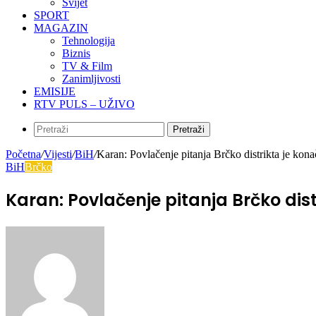
Svijet
SPORT
MAGAZIN
Tehnologija
Biznis
TV & Film
Zanimljivosti
EMISIJE
RTV PULS – UŽIVO
Pretraži
Početna
/
Vijesti
/
BiH
/
Karan: Povlačenje pitanja Brčko distrikta je kona
BiH
Brčko
Karan: Povlačenje pitanja Brčko dist