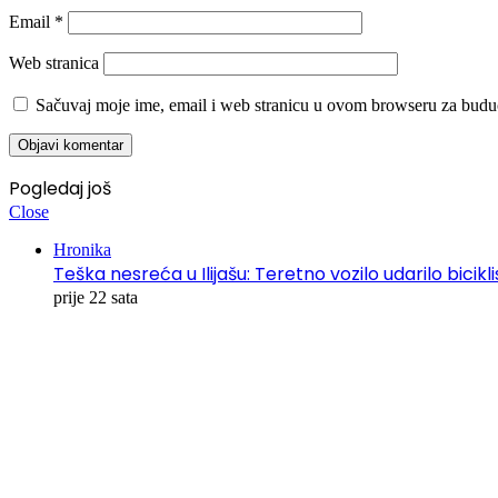
Email
*
Web stranica
Sačuvaj moje ime, email i web stranicu u ovom browseru za budu
Pogledaj još
Close
Hronika
Teška nesreća u Ilijašu: Teretno vozilo udarilo bicikl
prije 22 sata
00:00