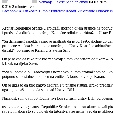
Nemanja Gavrić
Send an email
04.03.2025
0
316
2 minutes read
Facebook
X
LinkedIn
Tumblr
Pinterest
Reddit
VKontakte
Odnoklass
Arbitar Republike Srpske u arbitraži spornog dijela granice na podr
i predstavlja direktno unošenje Konačne odluke o arbitraži u Ustav Bi
“Sa današnjeg aspekta važno je naglasiti da je od 1995. godine do d
promjene Aneksa četiri, a to je unošenje u Ustav Konačne arbitražne
distrikt”, pojasnio je Karan u izjavi za Srnu.
On je naveo da niko nije bio zadovoljan tom konačnom odlukom – Republi
izlazak na rijeku Savu.
“Svi su pomalo bili zadovoljni i nezadovoljni tom arbitražnom odlukom,
potpuno samostalne u odnosu na entitete”, konstatovao je Karan.
On je ukazao da bilo kakvo zadiranje u pitanje statusa Brčko predstavl
ugasiti, ponašaju kao da su iznad Ustava BiH.
Nažalost, svih ovih 30 godina, svi koji su rušili Ustav BiH, od bošnja
ustavno-pravnog statusa Republike Srpske, a sada su aktuelizovali pitan
svijetu i nakon što su uvidjeli da tutorstva više nema, već da je isklj