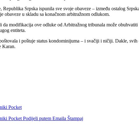
, Republika Srpska ispunila sve svoje obaveze – između ostalog Srpska d
 svoje obaveze u skladu sa konačnom arbitražnom odlukom.
 da modifikacija ove odluke od Arbitražnog tribunala može obuhvatiti od
ugog entiteta.
štovala i poštuje status kondominijuma – i svačiji i ničiji. Dakle, svih 
e Karan.
niki
Pocket
niki
Pocket
Podijeli putem Emaila
Štampaj