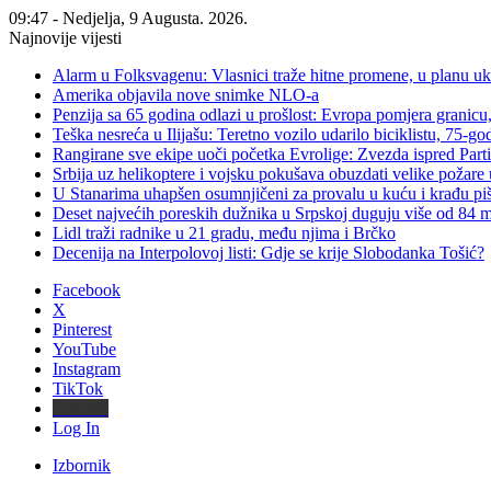
09:47 - Nedjelja, 9 Augusta. 2026.
Najnovije vijesti
Alarm u Folksvagenu: Vlasnici traže hitne promene, u planu u
Amerika objavila nove snimke NLO-a
Penzija sa 65 godina odlazi u prošlost: Evropa pomjera granicu, 
Teška nesreća u Ilijašu: Teretno vozilo udarilo biciklistu, 75-go
Rangirane sve ekipe uoči početka Evrolige: Zvezda ispred Parti
Srbija uz helikoptere i vojsku pokušava obuzdati velike požare 
U Stanarima uhapšen osumnjičeni za provalu u kuću i krađu piš
Deset najvećih poreskih dužnika u Srpskoj duguju više od 84
Lidl traži radnike u 21 gradu, među njima i Brčko
Decenija na Interpolovoj listi: Gdje se krije Slobodanka Tošić?
Facebook
X
Pinterest
YouTube
Instagram
TikTok
Threads
Log In
Izbornik