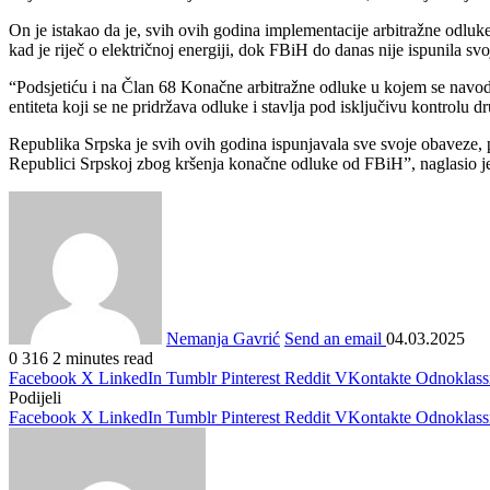
On je istakao da je, svih ovih godina implementacije arbitražne odluke
kad je riječ o električnoj energiji, dok FBiH do danas nije ispunila
“Podsjetiću i na Član 68 Konačne arbitražne odluke u kojem se navodi
entiteta koji se ne pridržava odluke i stavlja pod isključivu kontrolu dr
Republika Srpska je svih ovih godina ispunjavala sve svoje obaveze, po
Republici Srpskoj zbog kršenja konačne odluke od FBiH”, naglasio j
Nemanja Gavrić
Send an email
04.03.2025
0
316
2 minutes read
Facebook
X
LinkedIn
Tumblr
Pinterest
Reddit
VKontakte
Odnoklass
Podijeli
Facebook
X
LinkedIn
Tumblr
Pinterest
Reddit
VKontakte
Odnoklass