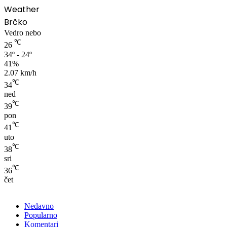
Weather
Brčko
Vedro nebo
℃
26
34º - 24º
41%
2.07 km/h
℃
34
ned
℃
39
pon
℃
41
uto
℃
38
sri
℃
36
čet
Nedavno
Popularno
Komentari