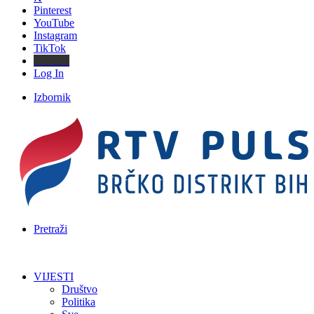
Pinterest
YouTube
Instagram
TikTok
Threads
Log In
Izbornik
Pretraži
VIJESTI
Društvo
Politika