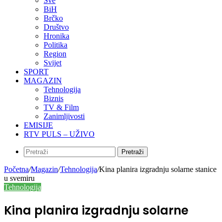
Sve
BiH
Brčko
Društvo
Hronika
Politika
Region
Svijet
SPORT
MAGAZIN
Tehnologija
Biznis
TV & Film
Zanimljivosti
EMISIJE
RTV PULS – UŽIVO
Pretraži
Početna
/
Magazin
/
Tehnologija
/
Kina planira izgradnju solarne stanice
u svemiru
Tehnologija
Kina planira izgradnju solarne