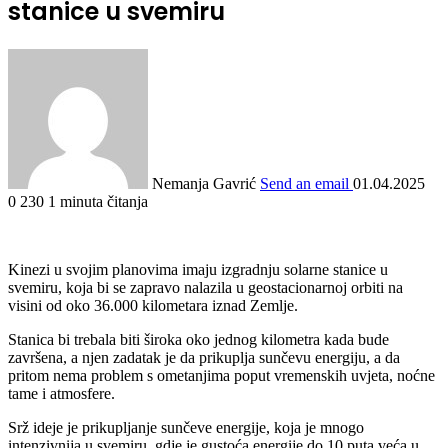
stanice u svemiru
Nemanja Gavrić
Send an email
01.04.2025
0
230
1 minuta čitanja
Kinezi u svojim planovima imaju izgradnju solarne stanice u
svemiru, koja bi se zapravo nalazila u geostacionarnoj orbiti na
visini od oko 36.000 kilometara iznad Zemlje.
Stanica bi trebala biti široka oko jednog kilometra kada bude
završena, a njen zadatak je da prikuplja sunčevu energiju, a da
pritom nema problem s ometanjima poput vremenskih uvjeta, noćne
tame i atmosfere.
Srž ideje je prikupljanje sunčeve energije, koja je mnogo
intenzivnija u svemiru, gdje je gustoća energije do 10 puta veća u