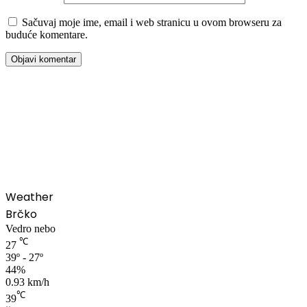
Sačuvaj moje ime, email i web stranicu u ovom browseru za
buduće komentare.
00:00
Weather
Brčko
Vedro nebo
℃
27
39º - 27º
44%
0.93 km/h
℃
39