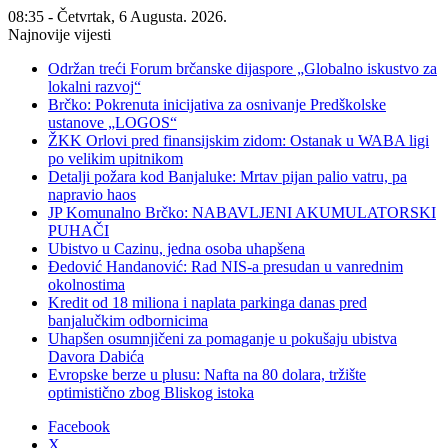
08:35 - Četvrtak, 6 Augusta. 2026.
Najnovije vijesti
Održan treći Forum brčanske dijaspore „Globalno iskustvo za
lokalni razvoj“
Brčko: Pokrenuta inicijativa za osnivanje Predškolske
ustanove „LOGOS“
ŽKK Orlovi pred finansijskim zidom: Ostanak u WABA ligi
po velikim upitnikom
Detalji požara kod Banjaluke: Mrtav pijan palio vatru, pa
napravio haos
JP Komunalno Brčko: NABAVLJENI AKUMULATORSKI
PUHAČI
Ubistvo u Cazinu, jedna osoba uhapšena
Đedović Handanović: Rad NIS-a presudan u vanrednim
okolnostima
Kredit od 18 miliona i naplata parkinga danas pred
banjalučkim odbornicima
Uhapšen osumnjičeni za pomaganje u pokušaju ubistva
Davora Dabića
Evropske berze u plusu: Nafta na 80 dolara, tržište
optimistično zbog Bliskog istoka
Facebook
X