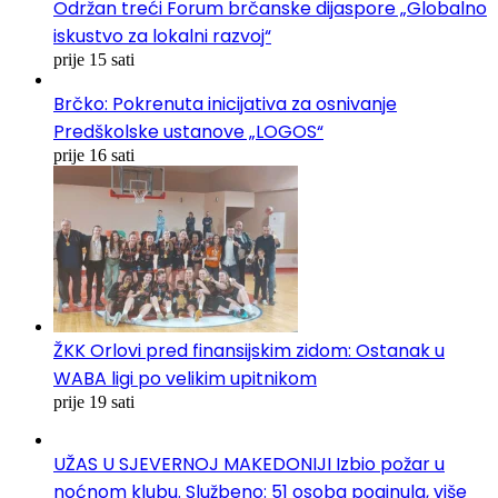
Održan treći Forum brčanske dijaspore „Globalno
iskustvo za lokalni razvoj“
prije 15 sati
Brčko: Pokrenuta inicijativa za osnivanje
Predškolske ustanove „LOGOS“
prije 16 sati
ŽKK Orlovi pred finansijskim zidom: Ostanak u
WABA ligi po velikim upitnikom
prije 19 sati
UŽAS U SJEVERNOJ MAKEDONIJI Izbio požar u
noćnom klubu. Službeno: 51 osoba poginula, više