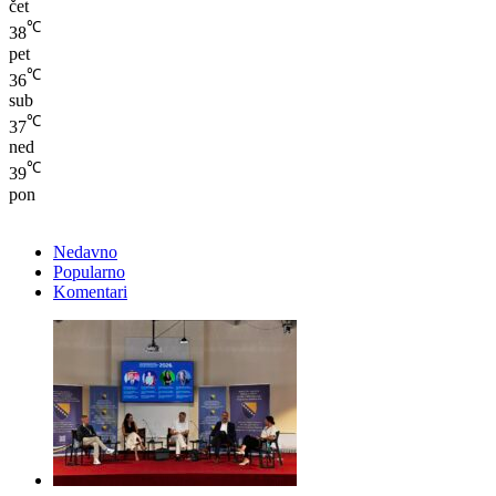
čet
℃
38
pet
℃
36
sub
℃
37
ned
℃
39
pon
Nedavno
Popularno
Komentari