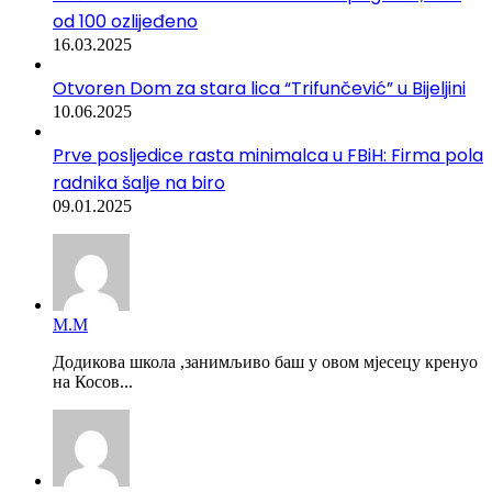
od 100 ozlijeđeno
16.03.2025
Otvoren Dom za stara lica “Trifunčević” u Bijeljini
10.06.2025
Prve posljedice rasta minimalca u FBiH: Firma pola
radnika šalje na biro
09.01.2025
М.М
Додикова школа ,занимљиво баш у овом мјесецу кренуо
на Косов...