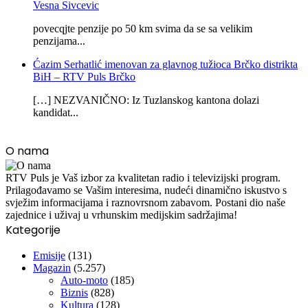
Vesna Sivcevic
povecqjte penzije po 50 km svima da se sa velikim
penzijama...
Ćazim Serhatlić imenovan za glavnog tužioca Brčko distrikta
BiH – RTV Puls Brčko
[…] NEZVANIČNO: Iz Tuzlanskog kantona dolazi
kandidat...
O nama
RTV Puls je Vaš izbor za kvalitetan radio i televizijski program.
Prilagođavamo se Vašim interesima, nudeći dinamično iskustvo s
svježim informacijama i raznovrsnom zabavom. Postani dio naše
zajednice i uživaj u vrhunskim medijskim sadržajima!
Kategorije
Emisije
(131)
Magazin
(5.257)
Auto-moto
(185)
Biznis
(828)
Kultura
(128)