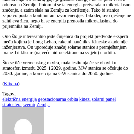
odnosu na Zemlju. Potom bi se ta energija pretvarala u mikrotalasno
zračenje, a zatim slala na Zemlju za korištenje. Tako bi stanica
zapravo postala kontinuirani izvor energije. Također, ovo rješenje ne
zahtijeva žicu, nego bi se energija prenosila mikrotalasima do
prijemnika na Zemlji.
Ono što je interesantno jeste činjenica da projekt predvode eksperti
među kojima je Long Lehao, raketni naučnik s Kineske akademije
inženjerstva. On upoređuje značaj solarne stanice s premještanjem
brane Tri klisure (najveće hidroelektrane na svijetu) u orbitu.
Što se tiče vremenskog okvira, mala testiranja će se obaviti u
stratosferi između 2025. i 2029. godine, MW stanica se očekuje do
2030. godine, a komercijalna GW stanica do 2050. godine.
(
Klix.ba
)
Tagovi
električna energija
geostacionarna orbita
kinezi
solarni panel
stratosfera
svemir
Zemlja