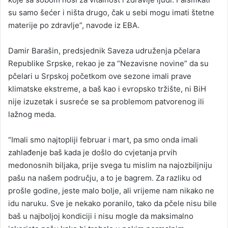
su samo šećer i ništa drugo, čak u sebi mogu imati štetne
materije po zdravlje”, navode iz EBA.
Damir Barašin, predsjednik Saveza udruženja pčelara
Republike Srpske, rekao je za “Nezavisne novine” da su
pčelari u Srpskoj početkom ove sezone imali prave
klimatske ekstreme, a baš kao i evropsko tržište, ni BiH
nije izuzetak i susreće se sa problemom patvorenog ili
lažnog meda.
“Imali smo najtopliji februar i mart, pa smo onda imali
zahlađenje baš kada je došlo do cvjetanja prvih
medonosnih biljaka, prije svega tu mislim na najozbiljniju
pašu na našem području, a to je bagrem. Za razliku od
prošle godine, jeste malo bolje, ali vrijeme nam nikako ne
idu naruku. Sve je nekako poranilo, tako da pčele nisu bile
baš u najboljoj kondiciji i nisu mogle da maksimalno