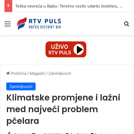
Teška nesreća u Ilijašu: Teretno vozilo udarilo biciklistu, 75-godišnjak zadržan u bolnici
Izbornik
Pr
Početna
/
Magazin
/
Zanimljivosti
Zanimljivosti
Klimatske promjene i lažni
med najveći problem
pčelara