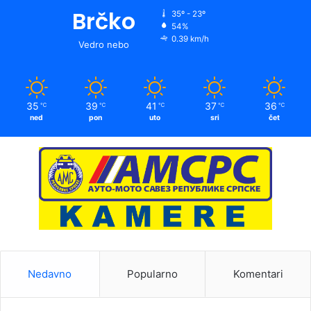
Brčko
35º - 23º
54%
0.39 km/h
Vedro nebo
35
39
41
37
36
℃
℃
℃
℃
℃
ned
pon
uto
sri
čet
Nedavno
Popularno
Komentari