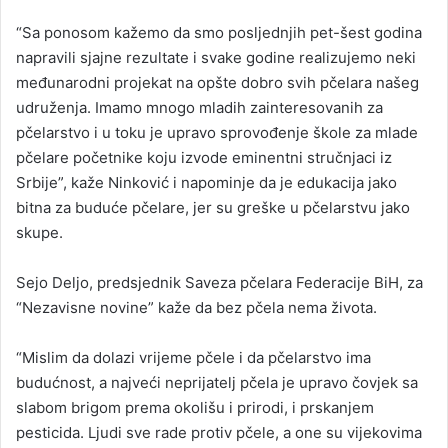
“Sa ponosom kažemo da smo posljednjih pet-šest godina
napravili sjajne rezultate i svake godine realizujemo neki
međunarodni projekat na opšte dobro svih pčelara našeg
udruženja. Imamo mnogo mladih zainteresovanih za
pčelarstvo i u toku je upravo sprovođenje škole za mlade
pčelare početnike koju izvode eminentni stručnjaci iz
Srbije”, kaže Ninković i napominje da je edukacija jako
bitna za buduće pčelare, jer su greške u pčelarstvu jako
skupe.
Sejo Deljo, predsjednik Saveza pčelara Federacije BiH, za
“Nezavisne novine” kaže da bez pčela nema života.
“Mislim da dolazi vrijeme pčele i da pčelarstvo ima
budućnost, a najveći neprijatelj pčela je upravo čovjek sa
slabom brigom prema okolišu i prirodi, i prskanjem
pesticida. Ljudi sve rade protiv pčele, a one su vijekovima