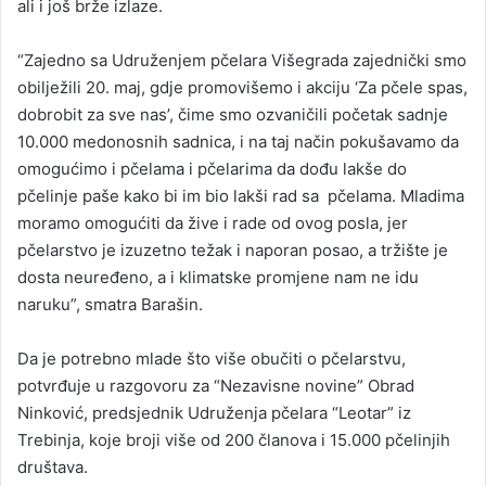
ali i još brže izlaze.
“Zajedno sa Udruženjem pčelara Višegrada zajednički smo
obilježili 20. maj, gdje promovišemo i akciju ‘Za pčele spas,
dobrobit za sve nas’, čime smo ozvaničili početak sadnje
10.000 medonosnih sadnica, i na taj način pokušavamo da
omogućimo i pčelama i pčelarima da dođu lakše do
pčelinje paše kako bi im bio lakši rad sa pčelama. Mladima
moramo omogućiti da žive i rade od ovog posla, jer
pčelarstvo je izuzetno težak i naporan posao, a tržište je
dosta neuređeno, a i klimatske promjene nam ne idu
naruku”, smatra Barašin.
Da je potrebno mlade što više obučiti o pčelarstvu,
potvrđuje u razgovoru za “Nezavisne novine” Obrad
Ninković, predsjednik Udruženja pčelara “Leotar” iz
Trebinja, koje broji više od 200 članova i 15.000 pčelinjih
društava.