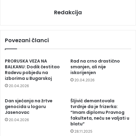
Redakcija
Povezani članci
PRORUSKA VEZA NA
Rad na crno drastično
BALKANU: Dodik čestitao
smanjen, ali nije
Radevu pobjedu na
iskorijenjen
izborima u Bugarskoj
20.04.2026
20.04.2026
Dan sjećanja na žrtve
Šljivić demantovala
genocida u logoru
tvrdnje da je frizerka:
Jasenovac
“Imam diplomu Pravnog
fakulteta, neću se valjati u
20.04.2026
blatu”
28.11.2025