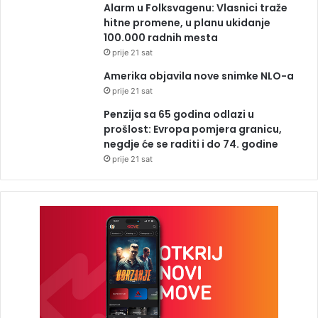
Alarm u Folksvagenu: Vlasnici traže
hitne promene, u planu ukidanje
100.000 radnih mesta
prije 21 sat
Amerika objavila nove snimke NLO-a
prije 21 sat
Penzija sa 65 godina odlazi u
prošlost: Evropa pomjera granicu,
negdje će se raditi i do 74. godine
prije 21 sat