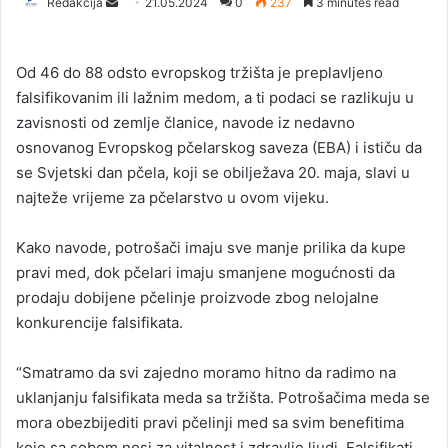
Redakcija
S
21.05.2024
0
237
3 minutes read
e
n
Od 46 do 88 odsto evropskog tržišta je preplavljeno
d
falsifikovanim ili lažnim medom, a ti podaci se razlikuju u
a
zavisnosti od zemlje članice, navode iz nedavno
n
osnovanog Evropskog pčelarskog saveza (EBA) i ističu da
e
se Svjetski dan pčela, koji se obilježava 20. maja, slavi u
m
a
najteže vrijeme za pčelarstvo u ovom vijeku.
i
l
Kako navode, potrošači imaju sve manje prilika da kupe
pravi med, dok pčelari imaju smanjene mogućnosti da
prodaju dobijene pčelinje proizvode zbog nelojalne
konkurencije falsifikata.
“Smatramo da svi zajedno moramo hitno da radimo na
uklanjanju falsifikata meda sa tržišta. Potrošačima meda se
mora obezbijediti pravi pčelinji med sa svim benefitima
koje sa sobom nosi za vitalnost i zdravlje ljudi. Falsifikati