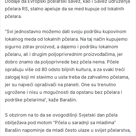
Dodaje da Evropski pčelarski savez, kao i Savez udruženja
pčelara RS, stalno apeluje da se med kupuje od lokalnih
pčelara.
“Svi jednostavno možemo dati svoju podršku kupovinom
lokalnog meda od lokalnih pčelara. Na taj način kupujemo
sigurno zdrav proizvod, a dajemo i podršku lokalnom
pčelaru, ali i drugim poljoprivrednim proizvođačima, jer
dobro znamo da poljoprivrede bez pčela nema. Pčele
oprašuju više od 80 odsto biljnih kultura, a za svaki treći
zalogaj koji mi stavimo u usta treba da zahvalimo pčelama,
jer su najveći oprašivači na planeti. One su trenutno
ugrožene i nisu u mogućnosti da opstanu bez pčelara i
podrške pčelarima”, kaže Barašin.
S obzirom na to da se ovogodišnji Svjetski dan pčela
obilježava pod motom “Pčela u saradnji sa mladima”
Barašin napominje da mladi često ulaze u svijet pčelarstva,