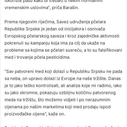
iskoriste pašu kako bi trebalo u nekim normalnim
vremenskim uslovima”, priča Barašin.
Prema njegovim riječima, Savez udruženja pčelara
Republike Srpske je jedan od inicijatora i osnivača
Evropskog pčelarskog saveza i kroz zajedničke aktivnosti
pokrenuli su kampanju koja ima za cilj da ukaže na
probleme sa kojima se pčelari susreću, a to su falsifikovani
med i trovanje pčela pesticidima.
“Sav patvoreni med koji dolazi u Republiku Srpsku ne pada
sa neba, on upravo dolazi iz Evrope na naše tržište. Danas
je to jako teško kontrolisati, ali analize koje mi radimo, iako
su jako skromne, pokazuju ozbiljnu količinu patvorenog
meda na tržištu, što možemo vidjeti i po nerazumnim
cijenama po našim marketima koji med prodaju ispod
proizvođačke cijene”, kaže on.