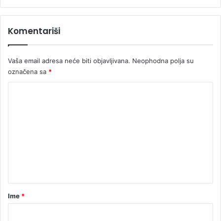
Komentariši
Vaša email adresa neće biti objavljivana.
Neophodna polja su
označena sa
*
K
o
m
e
n
t
a
r
Ime
*
*