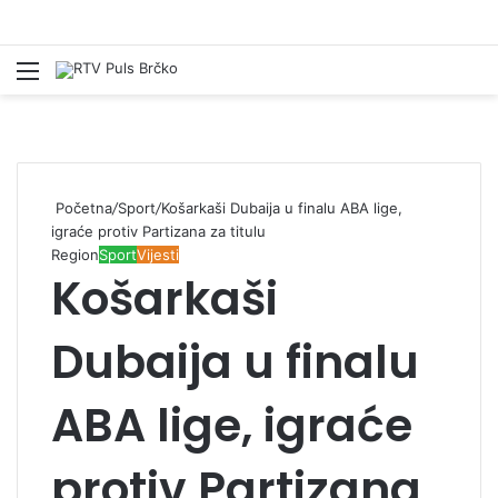
Izbornik
Pr
Početna
/
Sport
/
Košarkaši Dubaija u finalu ABA lige,
igraće protiv Partizana za titulu
Region
Sport
Vijesti
Košarkaši
Dubaija u finalu
ABA lige, igraće
protiv Partizana