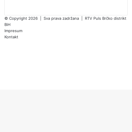
© Copyright 2026 | Sva prava zadržana | RTV Puls Brčko distrikt
BiH
Impresum
Kontakt
Facebook
X
Pinterest
YouTube
Instagram
TikTok
Facebook
X
WhatsApp
Threads
Telegram
Viber
Back
to
top
button