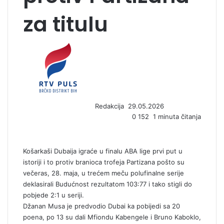
za titulu
S
e
n
d
a
n
Redakcija
29.05.2026
e
0
152
1 minuta čitanja
m
a
i
l
Košarkaši Dubaija igraće u finalu ABA lige prvi put u
istoriji i to protiv branioca trofeja Partizana pošto su
večeras, 28. maja, u trećem meču polufinalne serije
deklasirali Budućnost rezultatom 103:77 i tako stigli do
pobjede 2:1 u seriji.
Džanan Musa je predvodio Dubai ka pobijedi sa 20
poena, po 13 su dali Mfiondu Kabengele i Bruno Kaboklo,