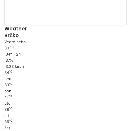
Weather
Brčko
Vedro nebo
℃
30
34º - 24º
37%
3.23 km/h
℃
34
ned
℃
39
pon
℃
41
uto
℃
38
sri
℃
36
čet