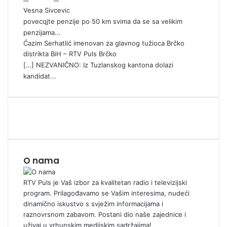
Vesna Sivcevic
povecqjte penzije po 50 km svima da se sa velikim
penzijama...
Ćazim Serhatlić imenovan za glavnog tužioca Brčko
distrikta BiH – RTV Puls Brčko
[…] NEZVANIČNO: Iz Tuzlanskog kantona dolazi
kandidat...
O nama
RTV Puls je Vaš izbor za kvalitetan radio i televizijski
program. Prilagođavamo se Vašim interesima, nudeći
dinamično iskustvo s svježim informacijama i
raznovrsnom zabavom. Postani dio naše zajednice i
uživaj u vrhunskim medijskim sadržajima!