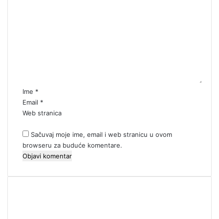
K
o
m
e
n
t
a
r
*
Ime
*
Email
*
Web stranica
Sačuvaj moje ime, email i web stranicu u ovom
browseru za buduće komentare.
00:00