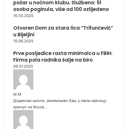
požar u noćnom klubu. Službeno: 51
osoba poginula, više od 100 ozlijeđeno
16.03.2025
Otvoren Dom za stara lica “Trifunčević”
u Bijeljini
10.06.2025
Prve posljedice rasta minimalca u FBiH:
Firma pola radnika šalje na biro
09.01.2025
М.М
Додикова школа ,занимљиво баш у овом мјесецу
кренуо на Косов...