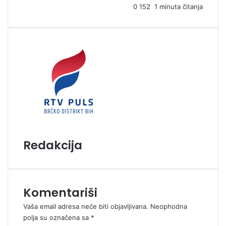
0
152
1 minuta čitanja
m
a
i
l
Redakcija
Komentariši
Vaša email adresa neće biti objavljivana.
Neophodna
polja su označena sa
*