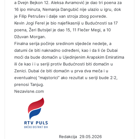
a Dvejn Bejkon 12. Aleksa Avramović je dao tri poena za
16 ipo minuta, Nemanja Dangubić nije ulazio u igru, dok
je Filip Petrušev i dalje van stroja zbog povrede.
Kevin Jogi Ferel je bio najefikasniji u Budućnosti sa 17
poena, Žeri Butsijel je dao 15, 11 Flečer Megi, a 10
Džuvan Morgan.
Finalna serija počinje sredinom sljedeće nedelje, a
datumi će biti naknadno određeni, kao i da li će Dubai
moći da bude domaćin u Ujedinjenim Arapskim Emiratima
ili će kao i i u seriji protiv Budućnosti biti domaćin u
Zenici. Dubai će biti domaćin u prva dva meča i u
eventualnoj “majstorici” ako rezultat u seriji bude 2:2,
prenosi Tanjug.
Nezavisne.com
S
e
n
d
a
n
Redakcija
29.05.2026
e