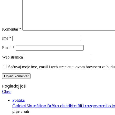
Komentar
*
Ime
*
Email
*
Web stranica
Sačuvaj moje ime, email i web stranicu u ovom browseru za budu
Pogledaj još
Close
Politika
Čelnici Skupštine Brčko distrikta BiH razgovarali
prije 8 sati