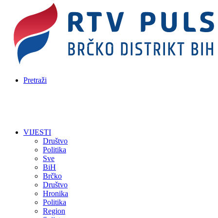
Pretraži
VIJESTI
Društvo
Politika
Sve
BiH
Brčko
Društvo
Hronika
Politika
Region