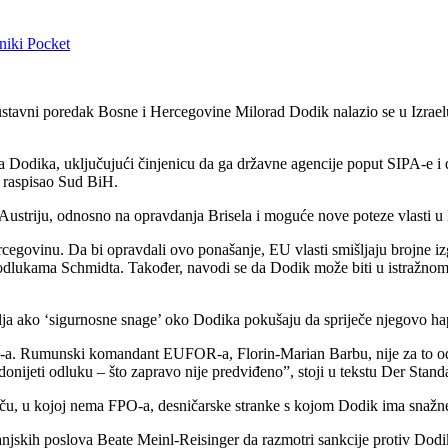
niki
Pocket
ustavni poredak Bosne i Hercegovine Milorad Dodik nalazio se u Izraelu
 Dodika, uključujući činjenicu da ga državne agencije poput SIPA-e i d
e raspisao Sud BiH.
Austriju, odnosno na opravdanja Brisela i moguće nove poteze vlasti u
govinu. Da bi opravdali ovo ponašanje, EU vlasti smišljaju brojne iz
odlukama Schmidta. Također, navodi se da Dodik može biti u istražnom z
ilja ako ‘sigurnosne snage’ oko Dodika pokušaju da spriječe njegovo hap
R-a. Rumunski komandant EUFOR-a, Florin-Marian Barbu, nije za to 
nijeti odluku – što zapravo nije predviđeno”, stoji u tekstu Der Stand
Beču, u kojoj nema FPO-a, desničarske stranke s kojom Dodik ima snažn
anjskih poslova Beate Meinl-Reisinger da razmotri sankcije protiv Dod