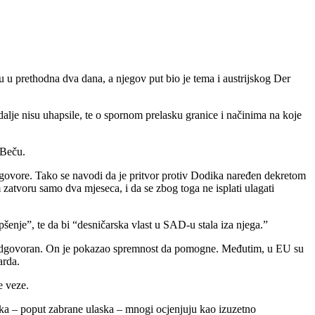
 u prethodna dva dana, a njegov put bio je tema i austrijskog Der
alje nisu uhapsile, te o spornom prelasku granice i načinima na koje
 Beču.
govore. Tako se navodi da je pritvor protiv Dodika naređen dekretom
atvoru samo dva mjeseca, i da se zbog toga ne isplati ulagati
šenje”, te da bi “desničarska vlast u SAD-u stala iza njega.”
odgovoran. On je pokazao spremnost da pomogne. Međutim, u EU su
arda.
e veze.
ika – poput zabrane ulaska – mnogi ocjenjuju kao izuzetno