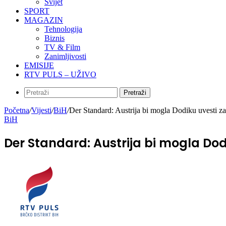
Svijet
SPORT
MAGAZIN
Tehnologija
Biznis
TV & Film
Zanimljivosti
EMISIJE
RTV PULS – UŽIVO
Pretraži
Početna
/
Vijesti
/
BiH
/
Der Standard: Austrija bi mogla Dodiku uvesti z
BiH
Der Standard: Austrija bi mogla Do