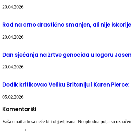
20.04.2026
Rad na crno drastično smanjen, ali nije iskorij
20.04.2026
Dan sjećanja na žrtve genocida u logoru Jase
20.04.2026
Dodik kritikovao Veliku Britaniju i Karen Pier
05.02.2026
Komentariši
Vaša email adresa neće biti objavljivana.
Neophodna polja su označe