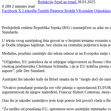
Redakcija
Send an email
28.03.2025
0
289
2 minutes read
Facebook
X
LinkedIn
Tumblr
Pinterest
Reddit
VKontakte
Odnoklass
Predsjednik entiteta Republika Srpska (RS) i osumnjičeni za udar na 
Standarda.
U tekstu ovog austrijskog lista govori se o brojnim temama vezanim za
je Dodik izbjegao hapšenje, bez obzira na centralnu potjernicu koju j
Međutim, posebno zanimljiv dio teksta odnosi se na Evropsku uniju i 
“Očigledno, EU pokušava da se izbjegne odgovornost za Bosnu i Herce
visokog predstavnika Christiana Schmidta, i da je EU kritična prema 
napore”, piše Der Standard.
Austrijski list također kaže da Brisel smatra da bi “moglo doći do nas
“Ovakvo ponašanje postavlja sve više pitanja o opravdanosti EUFO
argumentovali da njegov nadređeni, Francuz Hubert Cottereau, mora do
Ono što je također zanimljivo jeste koje poteze želi povući vlada u 
“Za razliku od ponašanja EU, spremnost nove austrijske ministarke v