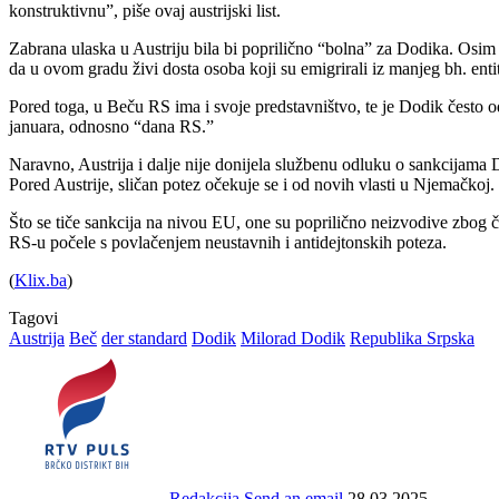
konstruktivnu”, piše ovaj austrijski list.
Zabrana ulaska u Austriju bila bi poprilično “bolna” za Dodika. Osim
da u ovom gradu živi dosta osoba koji su emigrirali iz manjeg bh. entit
Pored toga, u Beču RS ima i svoje predstavništvo, te je Dodik često 
januara, odnosno “dana RS.”
Naravno, Austrija i dalje nije donijela službenu odluku o sankcijama D
Pored Austrije, sličan potez očekuje se i od novih vlasti u Njemačkoj.
Što se tiče sankcija na nivou EU, one su poprilično neizvodive zbog č
RS-u počele s povlačenjem neustavnih i antidejtonskih poteza.
(
Klix.ba
)
Tagovi
Austrija
Beč
der standard
Dodik
Milorad Dodik
Republika Srpska
Redakcija
Send an email
28.03.2025