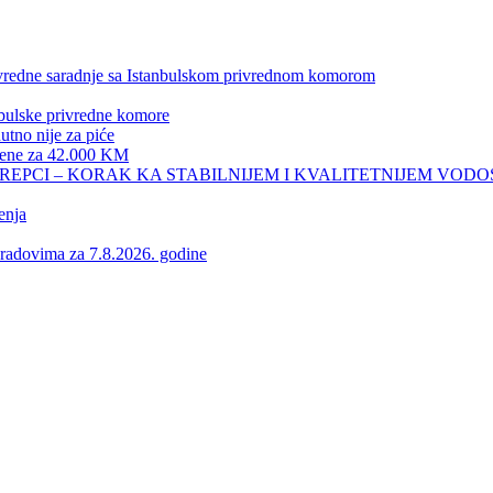
privredne saradnje sa Istanbulskom privrednom komorom
nbulske privredne komore
no nije za piće
 žene za 42.000 KM
REPCI – KORAK KA STABILNIJEM I KVALITETNIJEM VOD
enja
vima za 7.8.2026. godine