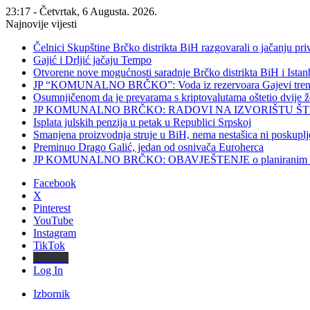
23:17 - Četvrtak, 6 Augusta. 2026.
Najnovije vijesti
Čelnici Skupštine Brčko distrikta BiH razgovarali o jačanju 
Gajić i Drljić jačaju Tempo
Otvorene nove mogućnosti saradnje Brčko distrikta BiH i Ista
JP “KOMUNALNO BRČKO”: Voda iz rezervoara Gajevi trenut
Osumnjičenom da je prevarama s kriptovalutama oštetio dvije
JP KOMUNALNO BRČKO: RADOVI NA IZVORIŠTU ŠT
Isplata julskih penzija u petak u Republici Srpskoj
Smanjena proizvodnja struje u BiH, nema nestašica ni poskuplj
Preminuo Drago Galić, jedan od osnivača Euroherca
JP KOMUNALNO BRČKO: OBAVJEŠTENJE o planiranim rado
Facebook
X
Pinterest
YouTube
Instagram
TikTok
Threads
Log In
Izbornik