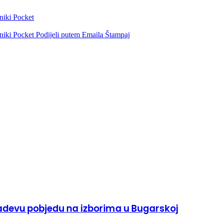
niki
Pocket
niki
Pocket
Podijeli putem Emaila
Štampaj
devu pobjedu na izborima u Bugarskoj