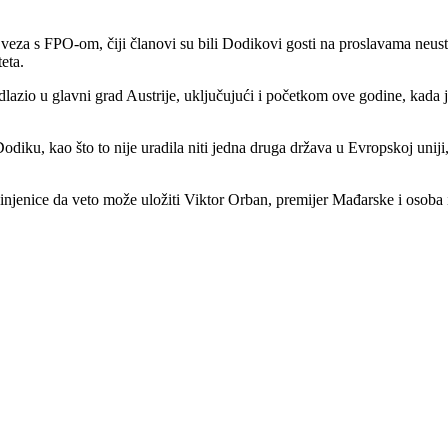
 veza s FPO-om, čiji članovi su bili Dodikovi gosti na proslavama neus
eta.
odlazio u glavni grad Austrije, uključujući i početkom ove godine, kad
odiku, kao što to nije uradila niti jedna druga država u Evropskoj uniji
injenice da veto može uložiti Viktor Orban, premijer Mađarske i osoba i