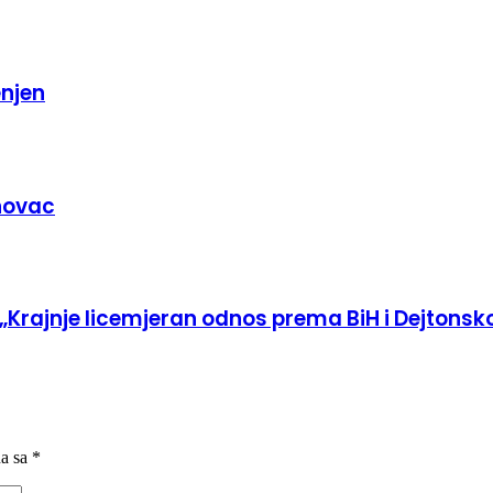
enjen
novac
ce: „Krajnje licemjeran odnos prema BiH i Dejto
na sa
*