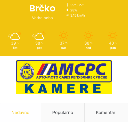
Brčko
39º - 27º
28%
3.15 km/h
Vedro nebo
39
38
37
38
40
℃
℃
℃
℃
℃
čet
pet
sub
ned
pon
Nedavno
Popularno
Komentari