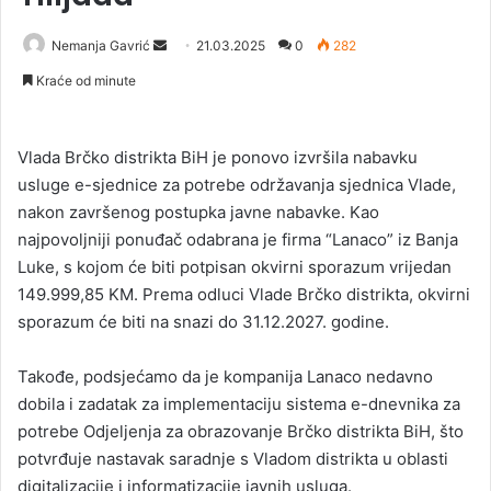
Nemanja Gavrić
S
21.03.2025
0
282
e
Kraće od minute
n
d
a
Vlada Brčko distrikta BiH je ponovo izvršila nabavku
n
usluge e-sjednice za potrebe održavanja sjednica Vlade,
e
nakon završenog postupka javne nabavke. Kao
m
najpovoljniji ponuđač odabrana je firma “Lanaco” iz Banja
a
Luke, s kojom će biti potpisan okvirni sporazum vrijedan
i
149.999,85 KM. Prema odluci Vlade Brčko distrikta, okvirni
l
sporazum će biti na snazi do 31.12.2027. godine.
Takođe, podsjećamo da je kompanija Lanaco nedavno
dobila i zadatak za implementaciju sistema e-dnevnika za
potrebe Odjeljenja za obrazovanje Brčko distrikta BiH, što
potvrđuje nastavak saradnje s Vladom distrikta u oblasti
digitalizacije i informatizacije javnih usluga.