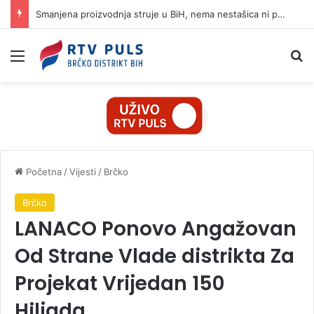
Smanjena proizvodnja struje u BiH, nema nestašica ni poskupljenja
Izbornik
Pr
Početna
/
Vijesti
/
Brčko
Brčko
LANACO Ponovo Angažovan
Od Strane Vlade distrikta Za
Projekat Vrijedan 150
Hiljada