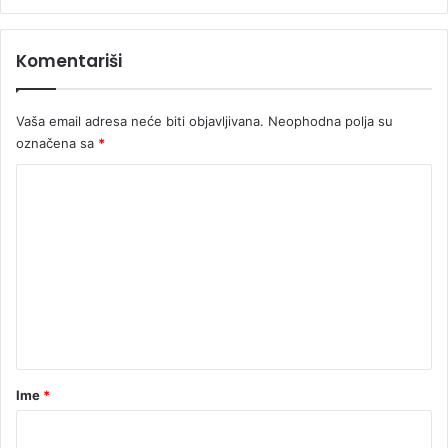
Komentariši
Vaša email adresa neće biti objavljivana.
Neophodna polja su
označena sa
*
K
o
m
e
n
t
a
r
Ime
*
*