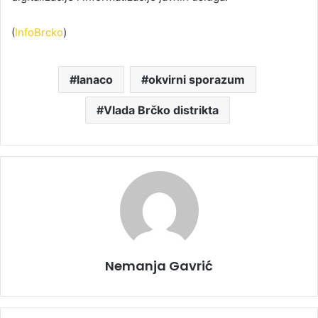
(
InfoBrcko
)
lanaco
okvirni sporazum
Vlada Brčko distrikta
Nemanja Gavrić