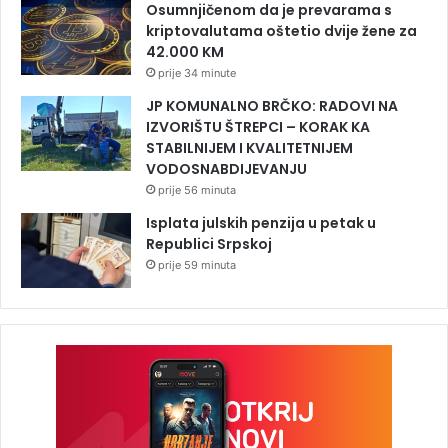
Osumnjičenom da je prevarama s
kriptovalutama oštetio dvije žene za
42.000 KM
prije 34 minute
JP KOMUNALNO BRČKO: RADOVI NA
IZVORIŠTU ŠTREPCI – KORAK KA
STABILNIJEM I KVALITETNIJEM
VODOSNABDIJEVANJU
prije 56 minuta
Isplata julskih penzija u petak u
Republici Srpskoj
prije 59 minuta