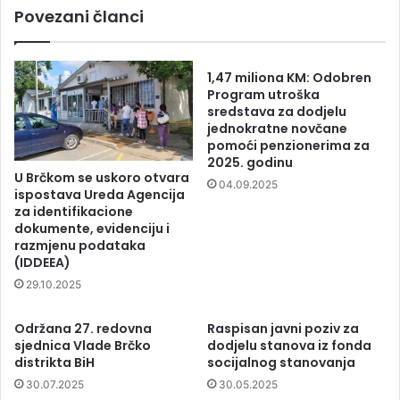
Povezani članci
1,47 miliona KM: Odobren
Program utroška
sredstava za dodjelu
jednokratne novčane
pomoći penzionerima za
2025. godinu
U Brčkom se uskoro otvara
04.09.2025
ispostava Ureda Agencija
za identifikacione
dokumente, evidenciju i
razmjenu podataka
(IDDEEA)
29.10.2025
Održana 27. redovna
Raspisan javni poziv za
sjednica Vlade Brčko
dodjelu stanova iz fonda
distrikta BiH
socijalnog stanovanja
30.07.2025
30.05.2025