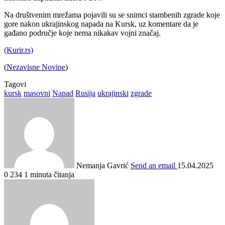
Na društvenim mrežama pojavili su se snimci stambenih zgrade koje
gore nakon ukrajinskog napada na Kursk, uz komentare da je
gađano područje koje nema nikakav vojni značaj.
(Kurir.rs)
(
Nezavisne Novine
)
Tagovi
kursk
masovni
Napad
Rusija
ukrajinski
zgrade
Nemanja Gavrić
Send an email
15.04.2025
0
234
1 minuta čitanja