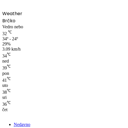
Weather
Brčko
Vedro nebo
℃
32
34º - 24º
29%
3.09 km/h
℃
34
ned
℃
39
pon
℃
41
uto
℃
38
sri
℃
36
čet
Nedavno