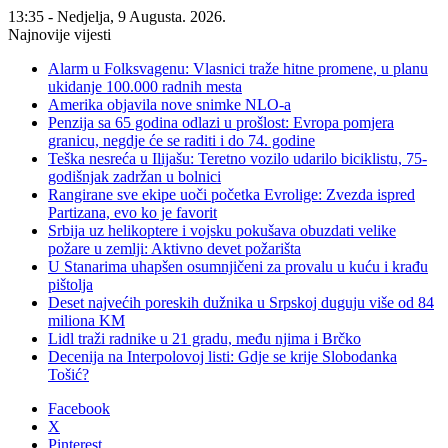
13:35 - Nedjelja, 9 Augusta. 2026.
Najnovije vijesti
Alarm u Folksvagenu: Vlasnici traže hitne promene, u planu
ukidanje 100.000 radnih mesta
Amerika objavila nove snimke NLO-a
Penzija sa 65 godina odlazi u prošlost: Evropa pomjera
granicu, negdje će se raditi i do 74. godine
Teška nesreća u Ilijašu: Teretno vozilo udarilo biciklistu, 75-
godišnjak zadržan u bolnici
Rangirane sve ekipe uoči početka Evrolige: Zvezda ispred
Partizana, evo ko je favorit
Srbija uz helikoptere i vojsku pokušava obuzdati velike
požare u zemlji: Aktivno devet požarišta
U Stanarima uhapšen osumnjičeni za provalu u kuću i krađu
pištolja
Deset najvećih poreskih dužnika u Srpskoj duguju više od 84
miliona KM
Lidl traži radnike u 21 gradu, među njima i Brčko
Decenija na Interpolovoj listi: Gdje se krije Slobodanka
Tošić?
Facebook
X
Pinterest