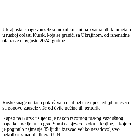
Ukrajinske snage zauzele su nekoliko stotina kvadratnih kilometara
u ruskoj oblasti Kursk, koja se graniči sa Ukrajinom, od iznenadne
ofanzive u avgustu 2024. godine.
Ruske snage od tada pokušavaju da ih izbace i posljednjih mjeseci
su ponovo zauzele više od dvije trećine tih teritorija.
Napad na Kursk uslijedio je nakon razornog ruskog vazdušnog
napada u nedjelju na grad Sumi na sjeveroistoku Ukrajine, u kojem
je poginulo najmanje 35 ljudi i izazvao veliko nezadovoljstvo
nekoliko zapadnih lidera i UN.