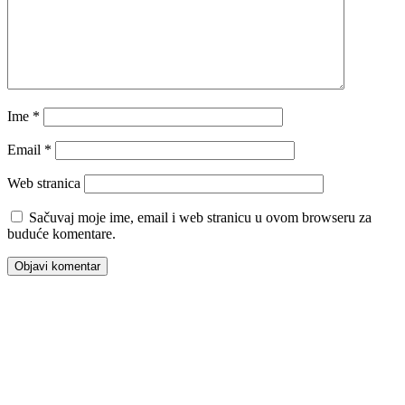
Ime
*
Email
*
Web stranica
Sačuvaj moje ime, email i web stranicu u ovom browseru za
buduće komentare.
00:00