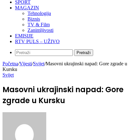
SPORT
MAGAZIN
Tehnologija
Biznis
TV & Film
Zanimljivosti
EMISIJE
RTV PULS – UŽIVO
Pretraži
Početna
/
Vijesti
/
Svijet
/
Masovni ukrajinski napad: Gore zgrade u
Kursku
Svijet
Masovni ukrajinski napad: Gore
zgrade u Kursku