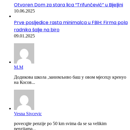
Otvoren Dom za stara lica “Trifunčević” u Bijeljini
10.06.2025
Prve posljedice rasta minimalca u FBiH: Firma pola
radnika šalje na biro
09.01.2025
М.М
Додикова школа ,занимљиво баш у овом мјесецу кренуо
на Косов...
Vesna Sivcevic
povecqjte penzije po 50 km svima da se sa velikim
penzijama...