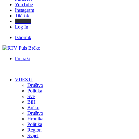
YouTube
Instagram
TikTok
Threads
Log In
Izbornik
Pretraži
VIJESTI
Društvo
Politika
Sve
BiH
Brčko
Društvo
Hronika
Politika
Region
Svijet