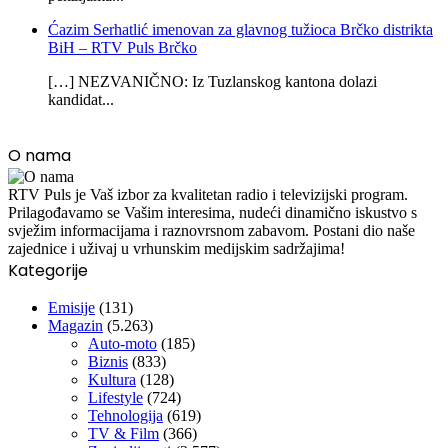
Ćazim Serhatlić imenovan za glavnog tužioca Brčko distrikta
BiH – RTV Puls Brčko
[…] NEZVANIČNO: Iz Tuzlanskog kantona dolazi
kandidat...
O nama
RTV Puls je Vaš izbor za kvalitetan radio i televizijski program.
Prilagođavamo se Vašim interesima, nudeći dinamično iskustvo s
svježim informacijama i raznovrsnom zabavom. Postani dio naše
zajednice i uživaj u vrhunskim medijskim sadržajima!
Kategorije
Emisije
(131)
Magazin
(5.263)
Auto-moto
(185)
Biznis
(833)
Kultura
(128)
Lifestyle
(724)
Tehnologija
(619)
TV & Film
(366)