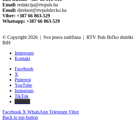
Email:
redakcija@rtvpuls.ba
Email:
direktor@rtvpulsbrcko.ba
Viber: +387 66 863-529
Whatsapp: +387 66 863-529
© Copyright 2026 | Sva prava zadržana | RTV Puls Brčko distrikt
BiH
Impresum
Kontakt
Facebook
X
Pinterest
YouTube
Instagram
TikTok
Threads
Facebook
X
WhatsApp
Telegram
Viber
Back to top button