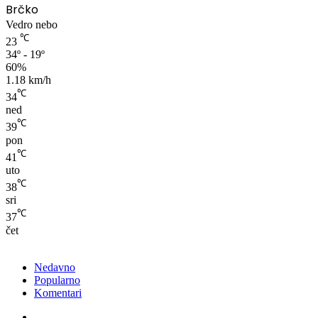
Brčko
Vedro nebo
℃
23
34º - 19º
60%
1.18 km/h
℃
34
ned
℃
39
pon
℃
41
uto
℃
38
sri
℃
37
čet
Nedavno
Popularno
Komentari