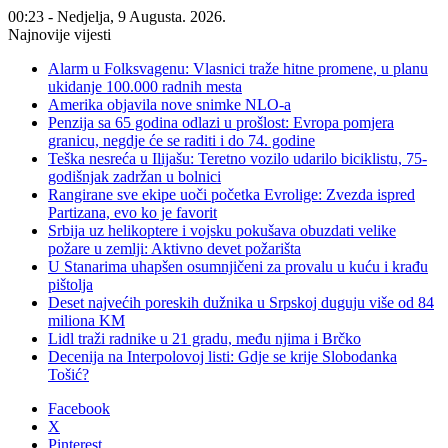
00:23 - Nedjelja, 9 Augusta. 2026.
Najnovije vijesti
Alarm u Folksvagenu: Vlasnici traže hitne promene, u planu
ukidanje 100.000 radnih mesta
Amerika objavila nove snimke NLO-a
Penzija sa 65 godina odlazi u prošlost: Evropa pomjera
granicu, negdje će se raditi i do 74. godine
Teška nesreća u Ilijašu: Teretno vozilo udarilo biciklistu, 75-
godišnjak zadržan u bolnici
Rangirane sve ekipe uoči početka Evrolige: Zvezda ispred
Partizana, evo ko je favorit
Srbija uz helikoptere i vojsku pokušava obuzdati velike
požare u zemlji: Aktivno devet požarišta
U Stanarima uhapšen osumnjičeni za provalu u kuću i krađu
pištolja
Deset najvećih poreskih dužnika u Srpskoj duguju više od 84
miliona KM
Lidl traži radnike u 21 gradu, među njima i Brčko
Decenija na Interpolovoj listi: Gdje se krije Slobodanka
Tošić?
Facebook
X
Pinterest