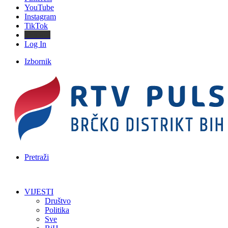
YouTube
Instagram
TikTok
Threads
Log In
Izbornik
Pretraži
VIJESTI
Društvo
Politika
Sve