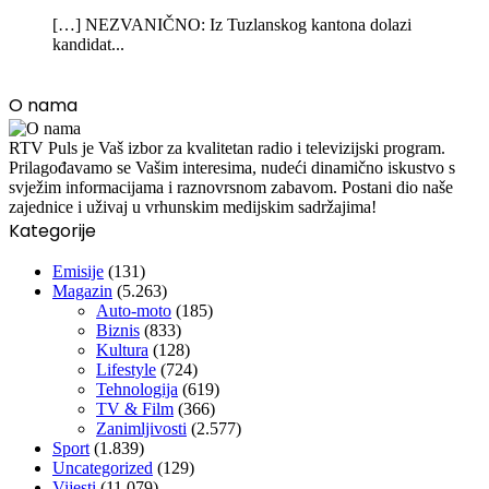
[…] NEZVANIČNO: Iz Tuzlanskog kantona dolazi
kandidat...
O nama
RTV Puls je Vaš izbor za kvalitetan radio i televizijski program.
Prilagođavamo se Vašim interesima, nudeći dinamično iskustvo s
svježim informacijama i raznovrsnom zabavom. Postani dio naše
zajednice i uživaj u vrhunskim medijskim sadržajima!
Kategorije
Emisije
(131)
Magazin
(5.263)
Auto-moto
(185)
Biznis
(833)
Kultura
(128)
Lifestyle
(724)
Tehnologija
(619)
TV & Film
(366)
Zanimljivosti
(2.577)
Sport
(1.839)
Uncategorized
(129)
Vijesti
(11.079)