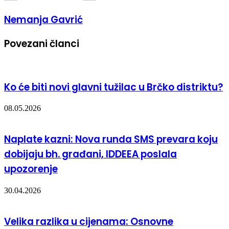
Nemanja Gavrić
Povezani članci
Ko će biti novi glavni tužilac u Brčko distriktu?
08.05.2026
Naplate kazni: Nova runda SMS prevara koju
dobijaju bh. građani, IDDEEA poslala
upozorenje
30.04.2026
Velika razlika u cijenama: Osnovne