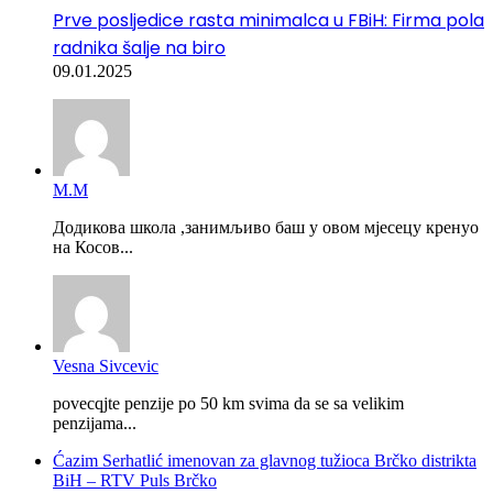
Prve posljedice rasta minimalca u FBiH: Firma pola
radnika šalje na biro
09.01.2025
М.М
Додикова школа ,занимљиво баш у овом мјесецу кренуо
на Косов...
Vesna Sivcevic
povecqjte penzije po 50 km svima da se sa velikim
penzijama...
Ćazim Serhatlić imenovan za glavnog tužioca Brčko distrikta
BiH – RTV Puls Brčko