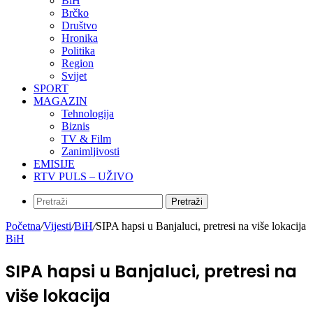
BiH
Brčko
Društvo
Hronika
Politika
Region
Svijet
SPORT
MAGAZIN
Tehnologija
Biznis
TV & Film
Zanimljivosti
EMISIJE
RTV PULS – UŽIVO
Pretraži
Početna
/
Vijesti
/
BiH
/
SIPA hapsi u Banjaluci, pretresi na više lokacija
BiH
SIPA hapsi u Banjaluci, pretresi na
više lokacija