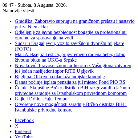
09:47 - Subota, 8 Augusta. 2026.
Najnovije vijesti
Gradiška: Zaboravio suprugu na graničnom prelazu i nastavio
put za Njemačku
Odjeljenje za javnu bezbjednost bogatije za profesionalnu
opremu za spasavanje na vodi
Sudar u Dragaljevcu, vozilo završilo u dvorištu mljekare
(FOTO)
Mali Aleksej iz Teslića, prijevremeno rođena beba, dobio
životnu bitku na UKC-u Srpske
Novaković: Pravosnažnom odlukom iz Vašingtona zatvoren
još jedan naslijeđeni spor RiTE Ugljevik
Bijeljina: Otkrivena plantaža indijske konoplje
Danas počinje isplata penzija za jul mjesec Fond PIO RS
Čelnici Skupštine Brčko distrikta BiH razgovarali o jačanju
privredne saradnje sa Istanbulskom privrednom komorom
Gajić i Drljić jačaju Tempo
Otvorene nove mogućnosti saradnje Brčko distrikta BiH i
Istanbulske privredne komore
Facebook
X
Pinterest
YouTube