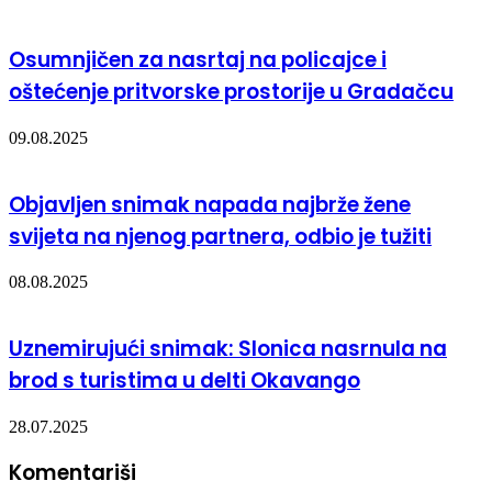
Osumnjičen za nasrtaj na policajce i
oštećenje pritvorske prostorije u Gradačcu
09.08.2025
Objavljen snimak napada najbrže žene
svijeta na njenog partnera, odbio je tužiti
08.08.2025
Uznemirujući snimak: Slonica nasrnula na
brod s turistima u delti Okavango
28.07.2025
Komentariši