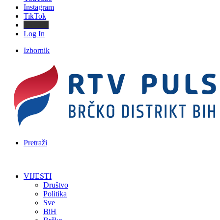
Instagram
TikTok
Threads
Log In
Izbornik
Pretraži
VIJESTI
Društvo
Politika
Sve
BiH