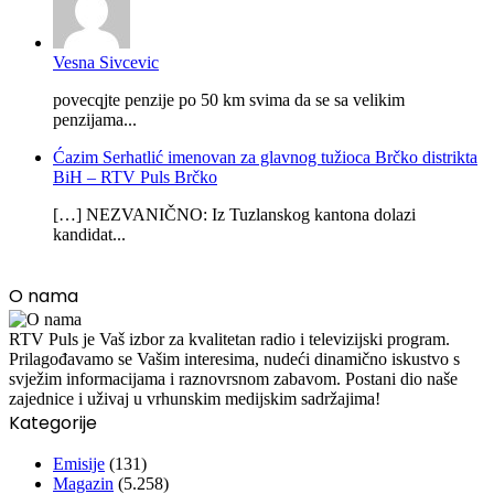
Vesna Sivcevic
povecqjte penzije po 50 km svima da se sa velikim
penzijama...
Ćazim Serhatlić imenovan za glavnog tužioca Brčko distrikta
BiH – RTV Puls Brčko
[…] NEZVANIČNO: Iz Tuzlanskog kantona dolazi
kandidat...
O nama
RTV Puls je Vaš izbor za kvalitetan radio i televizijski program.
Prilagođavamo se Vašim interesima, nudeći dinamično iskustvo s
svježim informacijama i raznovrsnom zabavom. Postani dio naše
zajednice i uživaj u vrhunskim medijskim sadržajima!
Kategorije
Emisije
(131)
Magazin
(5.258)