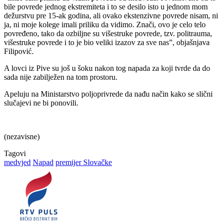
bile povrede jednog ekstremiteta i to se desilo isto u jednom mom
dežurstvu pre 15-ak godina, ali ovako ekstenzivne povrede nisam, ni
ja, ni moje kolege imali priliku da vidimo. Znači, ovo je celo telo
povređeno, tako da ozbiljne su višestruke povrede, tzv. politrauma,
višestruke povrede i to je bio veliki izazov za sve nas”, objašnjava
Filipović.
A lovci iz Pive su još u šoku nakon tog napada za koji tvrde da do
sada nije zabilježen na tom prostoru.
Apeluju na Ministarstvo poljoprivrede da nađu način kako se slični
slučajevi ne bi ponovili.
(nezavisne)
Tagovi
medvjed
Napad
premijer Slovačke