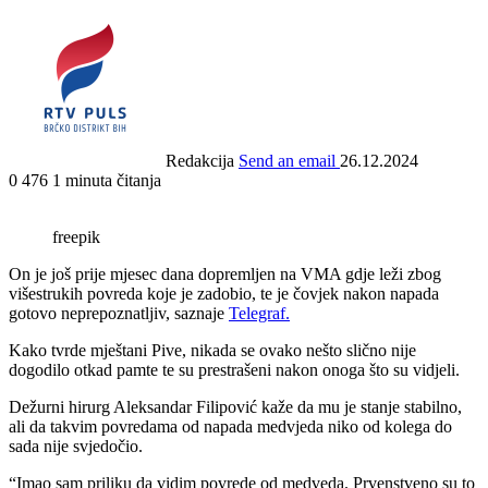
Redakcija
Send an email
26.12.2024
0
476
1 minuta čitanja
freepik
On je još prije mjesec dana dopremljen na VMA gdje leži zbog
višestrukih povreda koje je zadobio, te je čovjek nakon napada
gotovo neprepoznatljiv, saznaje
Telegraf.
Kako tvrde mještani Pive, nikada se ovako nešto slično nije
dogodilo otkad pamte te su prestrašeni nakon onoga što su vidjeli.
Dežurni hirurg Aleksandar Filipović kaže da mu je stanje stabilno,
ali da takvim povredama od napada medvjeda niko od kolega do
sada nije svjedočio.
“Imao sam priliku da vidim povrede od medveda. Prvenstveno su to