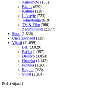
Auto-moto
(185)
Biznis
(829)
Kultura
(128)
Lifestyle
(723)
Tehnologija
(619)
TV & Film
(366)
Zanimljivosti
(2.577)
Sport
(1.836)
Uncategorized
(129)
Vijesti
(11.059)
BiH
(3.029)
Brčko
(1.397)
Društvo
(3.054)
Hronika
(1.142)
Politika
(1.266)
Region
(935)
Svijet
(2.264)
Foto vijesti