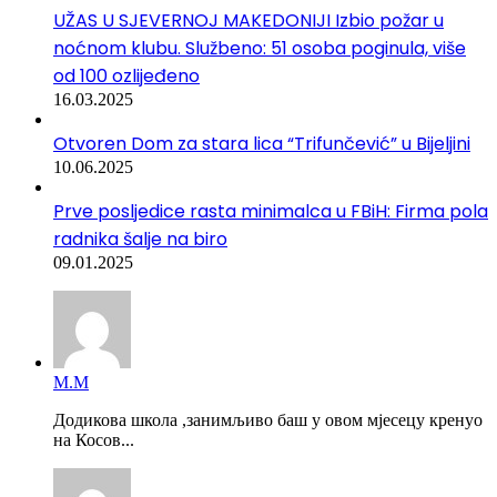
UŽAS U SJEVERNOJ MAKEDONIJI Izbio požar u
noćnom klubu. Službeno: 51 osoba poginula, više
od 100 ozlijeđeno
16.03.2025
Otvoren Dom za stara lica “Trifunčević” u Bijeljini
10.06.2025
Prve posljedice rasta minimalca u FBiH: Firma pola
radnika šalje na biro
09.01.2025
М.М
Додикова школа ,занимљиво баш у овом мјесецу кренуо
на Косов...