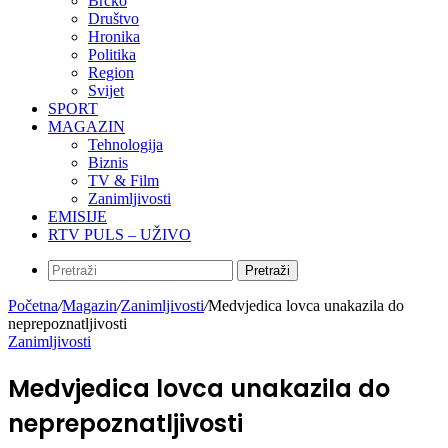
Brčko
Društvo
Hronika
Politika
Region
Svijet
SPORT
MAGAZIN
Tehnologija
Biznis
TV & Film
Zanimljivosti
EMISIJE
RTV PULS – UŽIVO
Pretraži
Početna
/
Magazin
/
Zanimljivosti
/
Medvjedica lovca unakazila do
neprepoznatljivosti
Zanimljivosti
Medvjedica lovca unakazila do
neprepoznatljivosti