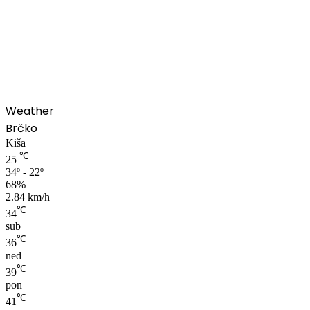
00:00
Weather
Brčko
Kiša
℃
25
34º - 22º
68%
2.84 km/h
℃
34
sub
℃
36
ned
℃
39
pon
℃
41