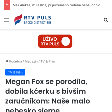
Mali Aleksej iz Teslića, prijevremeno rođena beba, dobio životnu bitku na UKC-u Srpske
Izbornik
Pr
Početna
/
Magazin
/
TV & Film
TV & Film
Megan Fox se porodila,
dobila kćerku s bivšim
zaručnikom: Naše malo
nebesko sjeme