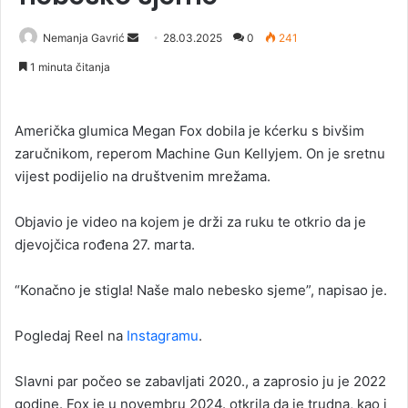
Nemanja Gavrić
S
28.03.2025
0
241
e
1 minuta čitanja
n
d
a
Američka glumica Megan Fox dobila je kćerku s bivšim
n
zaručnikom, reperom Machine Gun Kellyjem. On je sretnu
e
vijest podijelio na društvenim mrežama.
m
a
Objavio je video na kojem je drži za ruku te otkrio da je
i
djevojčica rođena 27. marta.
l
“Konačno je stigla! Naše malo nebesko sjeme”, napisao je.
Pogledaj Reel na
Instagramu
.
Slavni par počeo se zabavljati 2020., a zaprosio ju je 2022
godine. Fox je u novembru 2024. otkrila da je trudna, kao i