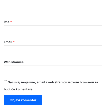
t
a
r
Ime
*
*
Email
*
Web stranica
Sačuvaj moje ime, email i web stranicu u ovom browseru za
buduće komentare.