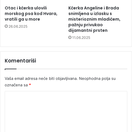
Otac i kćerka ulovili
Kćerka Angeline i Brada
morskog psa kod Hvara,
snimljena u izlasku s
vratili ga u more
misterioznim mladićem,
pažnju privukao
26.06.2025
dijamantni prsten
11.06.2025
Komentariši
Vaša email adresa neće biti objavljivana.
Neophodna polja su
označena sa
*
K
o
m
e
n