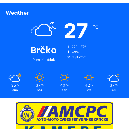
Weather
27
℃
Brčko
27º - 27º
49%
3.81 km/h
Poneki oblak
35
37
40
42
37
℃
℃
℃
℃
℃
sub
ned
pon
uto
sri