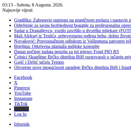
03:13 - Subota, 8 Augusta. 2026.
Najnovije vijesti
Gradiška: Zaboravio suprugu na graničnom prelazu i nastavio 
Odjeljenje za javnu bezbjednost bogatije za profesionalnu opr
Sudar u Dragaljevcu, vozilo završilo u dvorištu mljekare (FOT
Mali Aleksej iz Teslića, prijevremeno rođena beba, dobio živ
Novaković: Pravosnažnom odlukom iz Vašingtona zatvoren još 
Bijeljina: Otkrivena plantaža indijske konoplje
Danas počinje isplata penzija za jul mjesec Fond PIO RS
Čelnici Skupštine Brčko distrikta BiH razgovarali o jačanju 
Gajić i Drljić jačaju Tempo
Otvorene nove mogućnosti saradnje Brčko distrikta BiH i Ista
Facebook
X
Pinterest
YouTube
Instagram
TikTok
Threads
Log In
Izbornik