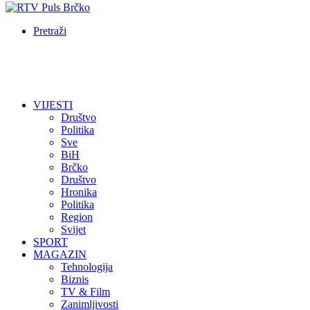
Pretraži
VIJESTI
Društvo
Politika
Sve
BiH
Brčko
Društvo
Hronika
Politika
Region
Svijet
SPORT
MAGAZIN
Tehnologija
Biznis
TV & Film
Zanimljivosti