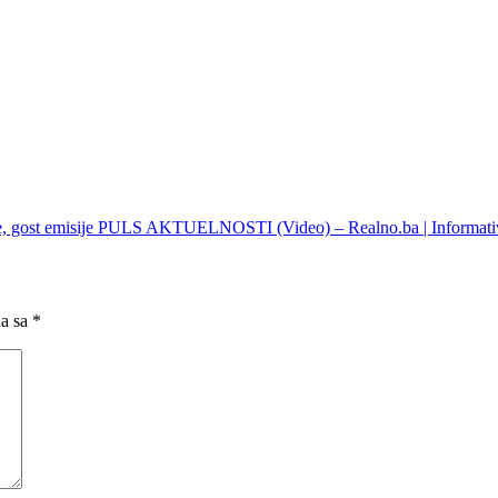
je, gost emisije PULS AKTUELNOSTI (Video) – Realno.ba | Informativ
na sa
*