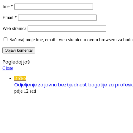
Ime
*
Email
*
Web stranica
Sačuvaj moje ime, email i web stranicu u ovom browseru za budu
Pogledaj još
Close
Brčko
Odjeljenje za javnu bezbjednost bogatije za profe
prije 12 sati
00:00