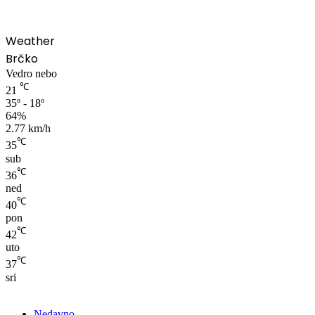
Weather
Brčko
Vedro nebo
℃
21
35º - 18º
64%
2.77 km/h
℃
35
sub
℃
36
ned
℃
40
pon
℃
42
uto
℃
37
sri
Nedavno