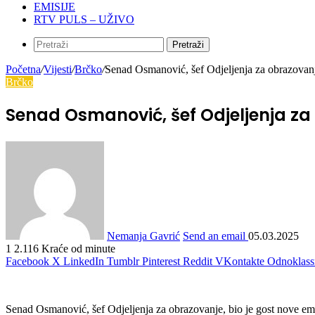
EMISIJE
RTV PULS – UŽIVO
Pretraži
Početna
/
Vijesti
/
Brčko
/
Senad Osmanović, šef Odjeljenja za obrazov
Brčko
Senad Osmanović, šef Odjeljenja za
Nemanja Gavrić
Send an email
05.03.2025
1
2.116
Kraće od minute
Facebook
X
LinkedIn
Tumblr
Pinterest
Reddit
VKontakte
Odnoklass
Senad Osmanović, šef Odjeljenja za obrazovanje, bio je gost no