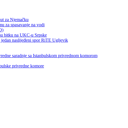
put za Njemačku
emu za spasavanje na vodi
O)
otnu bitku na UKC-u Srpske
jedan naslijeđeni spor RiTE Ugljevik
privredne saradnje sa Istanbulskom privrednom komorom
nbulske privredne komore