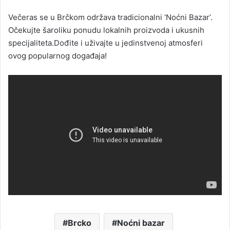
n
Večeras se u Brčkom održava tradicionalni ‘Noćni Bazar’.
d
Očekujte šaroliku ponudu lokalnih proizvoda i ukusnih
a
specijaliteta.Dođite i uživajte u jedinstvenoj atmosferi
n
ovog popularnog događaja!
e
m
a
i
l
Brcko
Noćni bazar