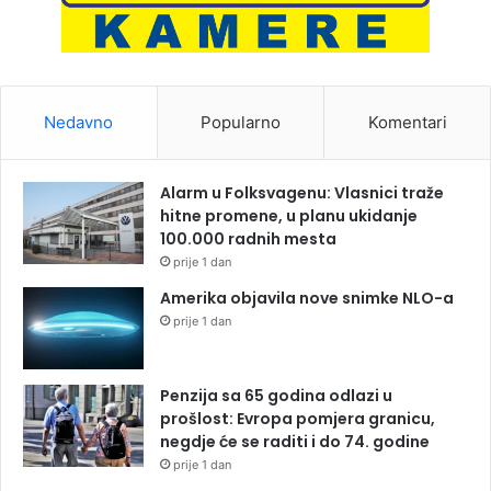
Nedavno
Popularno
Komentari
Alarm u Folksvagenu: Vlasnici traže
hitne promene, u planu ukidanje
100.000 radnih mesta
prije 1 dan
Amerika objavila nove snimke NLO-a
prije 1 dan
Penzija sa 65 godina odlazi u
prošlost: Evropa pomjera granicu,
negdje će se raditi i do 74. godine
prije 1 dan