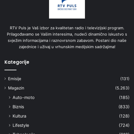
RTV Puls je Vaš izbor za kvalitetan radio i televizijski program.
Prilagođavamo se Vašim interesima, nudeći dinamično iskustvo s
svježim informacijama i raznovrsnom zabavom. Postani dio naše
zajednice i uživaj u vrhunskim medijskim sadržajima!
Kategorije
Emisije
(131)
Magazin
(5.263)
Auto-moto
(185)
Biznis
(833)
Kultura
(128)
Lifestyle
(724)