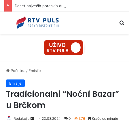
Deset najvećih poreskih dužnika u Srpskoj duguju više od 84 miliona KM
Izbornik
Pr
Početna
/
Emisije
Emisije
Tradicionalni “Noćni Bazar”
u Brčkom
Redakcija
S
23.08.2024
0
376
Kraće od minute
e