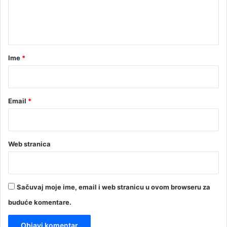
n
t
a
r
Ime
*
*
Email
*
Web stranica
Sačuvaj moje ime, email i web stranicu u ovom browseru za
buduće komentare.