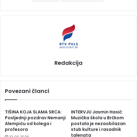
Redakcija
Povezani članci
TIŠINA KOJA SLAMA SRCA:
INTERVJU Jasmin Hasić:
Posljednji pozdrav Nemanji
Muzička škola u Brčkom
Alempiću od kolega i
postala je nezaobilazan
profesora
stub kulture i rasadnik
talenata
23.05.2026