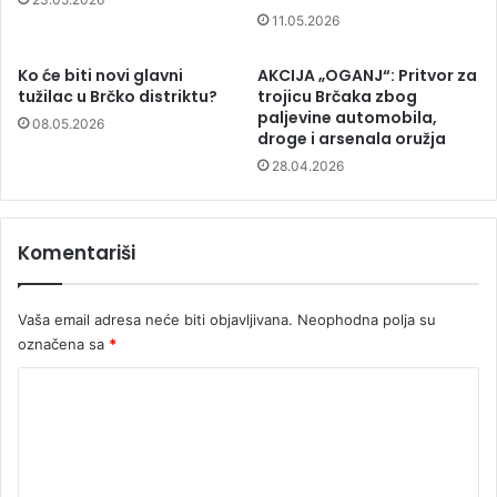
11.05.2026
Ko će biti novi glavni
AKCIJA „OGANJ“: Pritvor za
tužilac u Brčko distriktu?
trojicu Brčaka zbog
paljevine automobila,
08.05.2026
droge i arsenala oružja
28.04.2026
Komentariši
Vaša email adresa neće biti objavljivana.
Neophodna polja su
označena sa
*
K
o
m
e