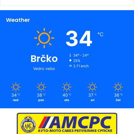
Weather
34
℃
Brčko
34º - 24º
25%
2.71 km/h
Vedro nebo
34
38
40
37
36
℃
℃
℃
℃
℃
ned
pon
uto
sri
čet