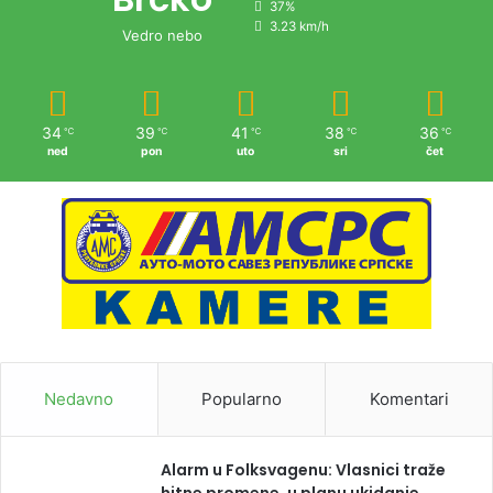
37%
3.23 km/h
Vedro nebo
34
39
41
38
36
℃
℃
℃
℃
℃
ned
pon
uto
sri
čet
Nedavno
Popularno
Komentari
Alarm u Folksvagenu: Vlasnici traže
hitne promene, u planu ukidanje