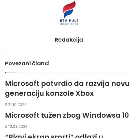
l
Redakcija
Povezani članci
Microsoft potvrdio da razvija novu
generaciju konzole Xbox
21.10.2025
Microsoft tužen zbog Windowsa 10
12.08.2025
“Plavi ekran smrti” odlazi u