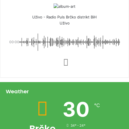
Uživo - Radio Puls Brčko distrikt BiH
Uživo
00:00
Weather
30
℃
Brčko
34º - 24º