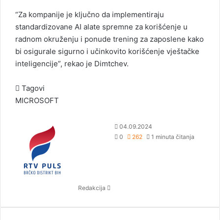
“Za kompanije je ključno da implementiraju
standardizovane AI alate spremne za korišćenje u
radnom okruženju i ponude trening za zaposlene kako
bi osigurale sigurno i učinkovito korišćenje vještačke
inteligencije”, rekao je Dimtchev.
Tagovi
MICROSOFT
S
04.09.2024
e
0
262
1 minuta čitanja
n
d
a
n
Redakcija
e
m
a
i