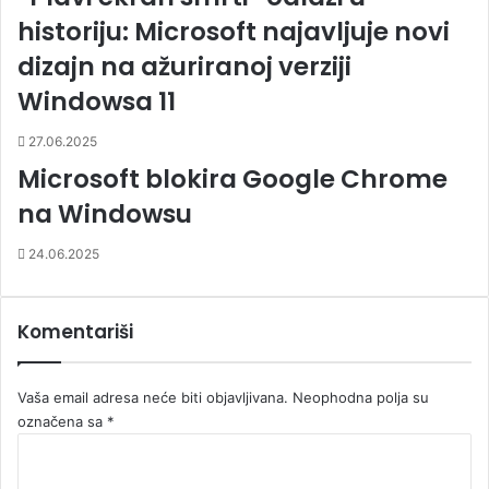
historiju: Microsoft najavljuje novi
dizajn na ažuriranoj verziji
Windowsa 11
27.06.2025
Microsoft blokira Google Chrome
na Windowsu
24.06.2025
Komentariši
Vaša email adresa neće biti objavljivana.
Neophodna polja su
označena sa
*
K
o