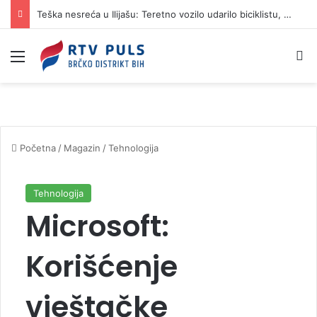
Teška nesreća u Ilijašu: Teretno vozilo udarilo biciklistu, 75-godišnjak zadržan u bolnici
Izbornik
Pr
Početna
/
Magazin
/
Tehnologija
Tehnologija
Microsoft:
Korišćenje
vještačke