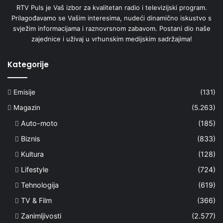
RTV Puls je Vaš izbor za kvalitetan radio i televizijski program.
Prilagođavamo se Vašim interesima, nudeći dinamično iskustvo s
svježim informacijama i raznovrsnom zabavom. Postani dio naše
zajednice i uživaj u vrhunskim medijskim sadržajima!
Kategorije
Emisije
(131)
Magazin
(5.263)
Auto-moto
(185)
Biznis
(833)
Kultura
(128)
Lifestyle
(724)
Tehnologija
(619)
TV & Film
(366)
Zanimljivosti
(2.577)