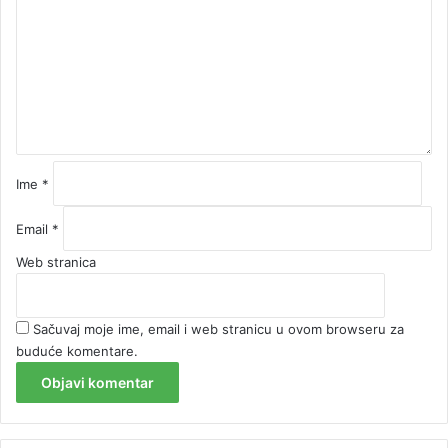
m
e
n
t
a
r
*
Ime
*
Email
*
Web stranica
Sačuvaj moje ime, email i web stranicu u ovom browseru za
buduće komentare.