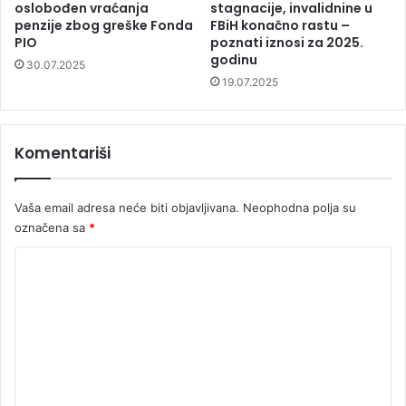
oslobođen vraćanja
stagnacije, invalidnine u
penzije zbog greške Fonda
FBiH konačno rastu –
PIO
poznati iznosi za 2025.
godinu
30.07.2025
19.07.2025
Komentariši
Vaša email adresa neće biti objavljivana.
Neophodna polja su
označena sa
*
K
o
m
e
n
t