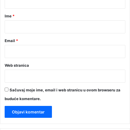
a
r
Ime
*
*
Email
*
Web stranica
Sačuvaj moje ime, email i web stranicu u ovom browseru za
buduće komentare.