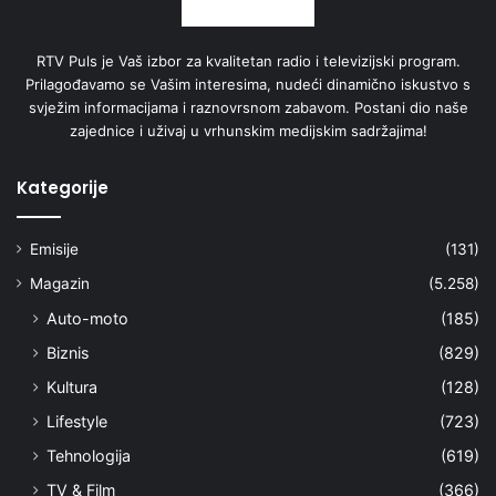
RTV Puls je Vaš izbor za kvalitetan radio i televizijski program.
Prilagođavamo se Vašim interesima, nudeći dinamično iskustvo s
svježim informacijama i raznovrsnom zabavom. Postani dio naše
zajednice i uživaj u vrhunskim medijskim sadržajima!
Kategorije
Emisije
(131)
Magazin
(5.258)
Auto-moto
(185)
Biznis
(829)
Kultura
(128)
Lifestyle
(723)
Tehnologija
(619)
TV & Film
(366)