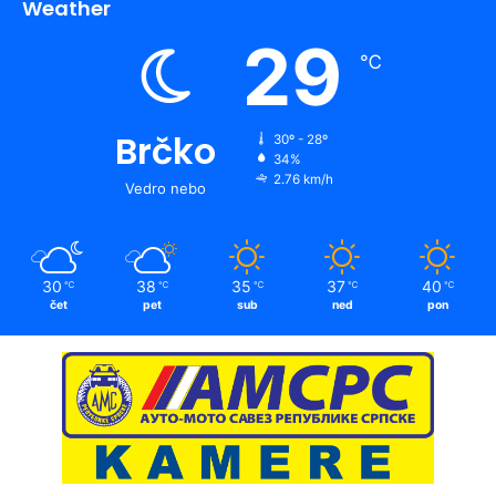
Weather
29
℃
Brčko
30º - 28º
34%
2.76 km/h
Vedro nebo
30
38
35
37
40
℃
℃
℃
℃
℃
čet
pet
sub
ned
pon