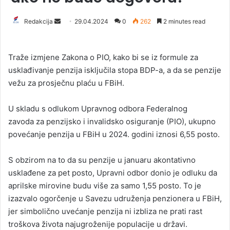
Redakcija
S
29.04.2024
0
262
2 minutes read
e
n
Traže izmjene Zakona o PIO, kako bi se iz formule za
d
usklađivanje penzija isključila stopa BDP-a, a da se penzije
a
vežu za prosječnu plaću u FBiH.
n
e
U skladu s odlukom Upravnog odbora Federalnog
m
a
zavoda za penzijsko i invalidsko osiguranje (PIO), ukupno
i
povećanje penzija u FBiH u 2024. godini iznosi 6,55 posto.
l
S obzirom na to da su penzije u januaru akontativno
usklađene za pet posto, Upravni odbor donio je odluku da
aprilske mirovine budu više za samo 1,55 posto. To je
izazvalo ogorčenje u Savezu udruženja penzionera u FBiH,
jer simbolično uvećanje penzija ni izbliza ne prati rast
troškova života najugroženije populacije u državi.