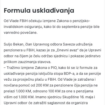
Formula usklađivanja
Od Vlade FBiH očekuju izmjene Zakona o penzijsko-
invalidskom osiguranju, kako bi do septembra penzije bile
vanredno povećane.
Suljo Bekan, član Upravnog odbora Saveza udruženja
penzionera u FBiH, kazao je za „Dnevni avaz“ da je Upravni
odbor na čijem je čelu održao sjednicu i pokazao jedinstvo
prilikom zauzimanja stavova.
– Tražimo izmjene Zakona o PIO, kako bi se iz formule za
usklađivanje penzija isključila stopa BDP-a, a da se penzije
vežu za prosječnu plaću u FBiH. Od Vlade je zatražena i
novčana pomoć od 200 KM za penzionere čija penzija ne
prelazi 1.000 KM, odnosno 100 KM za one s penzijama
višim od 1.000 KM. Imamo sjednicu Skupštine 16. maja i
Upravni odbor će zatražiti saglasnost da organizira