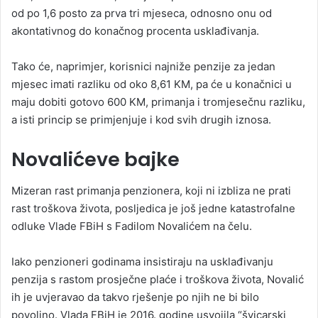
od po 1,6 posto za prva tri mjeseca, odnosno onu od
akontativnog do konačnog procenta usklađivanja.
Tako će, naprimjer, korisnici najniže penzije za jedan
mjesec imati razliku od oko 8,61 KM, pa će u konačnici u
maju dobiti gotovo 600 KM, primanja i tromjesečnu razliku,
a isti princip se primjenjuje i kod svih drugih iznosa.
Novalićeve bajke
Mizeran rast primanja penzionera, koji ni izbliza ne prati
rast troškova života, posljedica je još jedne katastrofalne
odluke Vlade FBiH s Fadilom Novalićem na čelu.
Iako penzioneri godinama insistiraju na usklađivanju
penzija s rastom prosječne plaće i troškova života, Novalić
ih je uvjeravao da takvo rješenje po njih ne bi bilo
povoljno. Vlada FBiH je 2016. godine usvojila “švicarski