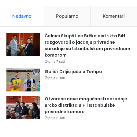
Nedavno
Popularno
Komentari
Čelnici Skupštine Brčko distrikta BiH
razgovarali o jačanju privredne
saradnje sa Istanbulskom privrednom
komorom
prije 7 sati
Gajić i Drljić jačaju Tempo
prije 8 sati
Otvorene nove mogućnosti saradnje
Brčko distrikta BiH i Istanbulske
privredne komore
prije 8 sati