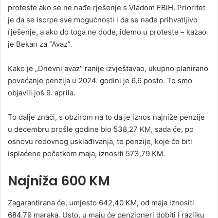
proteste ako se ne nađe rješenje s Vladom FBiH. Prioritet
je da se iscrpe sve mogućnosti i da se nađe prihvatljivo
rješenje, a ako do toga ne dođe, idemo u proteste – kazao
je Bekan za “Avaz”.
Kako je „Dnevni avaz“ ranije izvještavao, ukupno planirano
povećanje penzija u 2024. godini je 6,6 posto. To smo
objavili još 9. aprila.
To dalje znači, s obzirom na to da je iznos najniže penzije
u decembru prošle godine bio 538,27 KM, sada će, po
osnovu redovnog usklađivanja, te penzije, koje će biti
isplaćene početkom maja, iznositi 573,79 KM.
Najniža 600 KM
Zagarantirana će, umjesto 642,40 KM, od maja iznositi
684,79 maraka. Usto, u maju će penzioneri dobiti i razliku