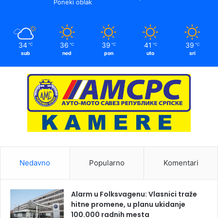
Poneki oblak
34
36
39
41
39
℃
℃
℃
℃
℃
sub
ned
pon
uto
sri
Nedavno
Popularno
Komentari
Alarm u Folksvagenu: Vlasnici traže
hitne promene, u planu ukidanje
100.000 radnih mesta