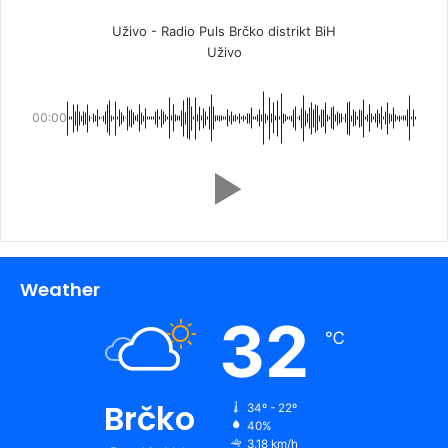
Uživo - Radio Puls Brčko distrikt BiH
Uživo
00:00
Weather
32
℃
Brčko
34º - 22º
40%
3.18 km/h