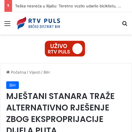
Teška nesreća u Ilijašu: Teretno vozilo udarilo biciklistu, 75-godišnjak zadržan u bolnici
Izbornik
Pr
Početna
/
Vijesti
/
BiH
BiH
MJEŠTANI STANARA TRAŽE
ALTERNATIVNO RJEŠENJE
ZBOG EKSPROPRIJACIJE
DIJELA PUTA