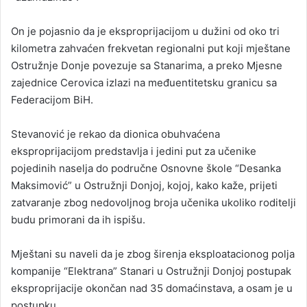
On je pojasnio da je eksproprijacijom u dužini od oko tri
kilometra zahvaćen frekvetan regionalni put koji mještane
Ostružnje Donje povezuje sa Stanarima, a preko Mjesne
zajednice Cerovica izlazi na međuentitetsku granicu sa
Federacijom BiH.
Stevanović je rekao da dionica obuhvaćena
eksproprijacijom predstavlja i jedini put za učenike
pojedinih naselja do područne Osnovne škole “Desanka
Maksimović” u Ostružnji Donjoj, kojoj, kako kaže, prijeti
zatvaranje zbog nedovoljnog broja učenika ukoliko roditelji
budu primorani da ih ispišu.
Mještani su naveli da je zbog širenja eksploatacionog polja
kompanije “Elektrana” Stanari u Ostružnji Donjoj postupak
eksproprijacije okončan nad 35 domaćinstava, a osam je u
postupku.