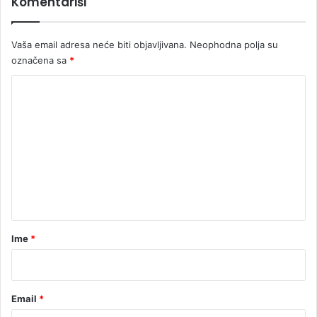
Komentariši
Vaša email adresa neće biti objavljivana.
Neophodna polja su
označena sa
*
K
o
m
e
n
t
a
r
Ime
*
*
Email
*