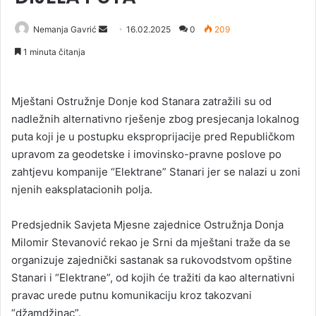
Nemanja Gavrić
S
16.02.2025
0
209
e
1 minuta čitanja
n
d
a
Mještani Ostružnje Donje kod Stanara zatražili su od
n
nadležnih alternativno rješenje zbog presjecanja lokalnog
e
puta koji je u postupku eksproprijacije pred Republičkom
m
upravom za geodetske i imovinsko-pravne poslove po
a
zahtjevu kompanije “Elektrane” Stanari jer se nalazi u zoni
i
njenih eaksplatacionih polja.
l
Predsjednik Savjeta Mjesne zajednice Ostružnja Donja
Milomir Stevanović rekao je Srni da mještani traže da se
organizuje zajednički sastanak sa rukovodstvom opštine
Stanari i “Elektrane”, od kojih će tražiti da kao alternativni
pravac urede putnu komunikaciju kroz takozvani
“džamdžinac”.