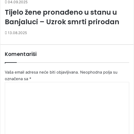
04.09.2025
Tijelo žene pronađeno u stanu u
Banjaluci – Uzrok smrti prirodan
13.08.2025
Komentariši
Vaša email adresa neće biti objavljivana.
Neophodna polja su
označena sa
*
K
o
m
e
n
t
a
r