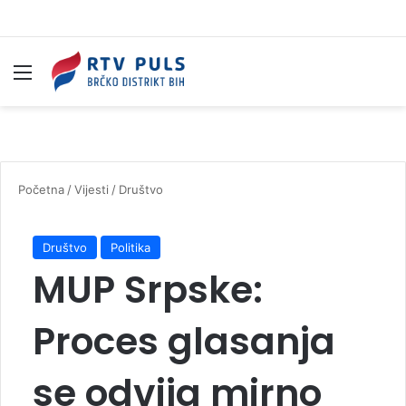
Izbornik
Pr
Početna
/
Vijesti
/
Društvo
Društvo
Politika
MUP Srpske:
Proces glasanja
se odvija mirno