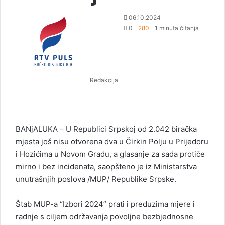
S
06.10.2024
e
0
280
1 minuta čitanja
n
d
a
n
Redakcija
e
m
a
i
l
BANjALUKA – U Republici Srpskoj od 2.042 biračka
mjesta još nisu otvorena dva u Čirkin Polju u Prijedoru
i Hozićima u Novom Gradu, a glasanje za sada protiče
mirno i bez incidenata, saopšteno je iz Ministarstva
unutrašnjih poslova /MUP/ Republike Srpske.
Štab MUP-a “Izbori 2024” prati i preduzima mjere i
radnje s ciljem održavanja povoljne bezbjednosne