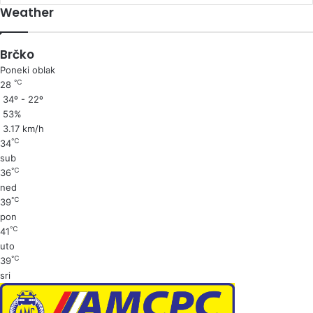
Weather
Brčko
Poneki oblak
℃
28
34º - 22º
53%
3.17 km/h
℃
34
sub
℃
36
ned
℃
39
pon
℃
41
uto
℃
39
sri