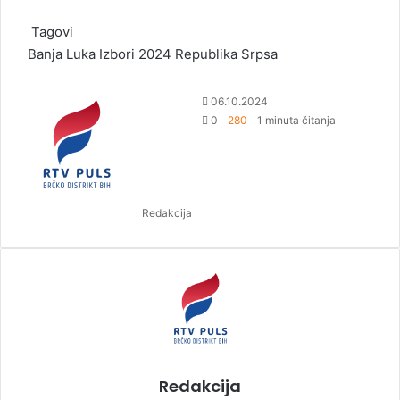
Tagovi
Banja Luka
Izbori 2024
Republika Srpsa
S
06.10.2024
e
0
280
1 minuta čitanja
n
d
a
n
Redakcija
e
m
a
i
l
Redakcija