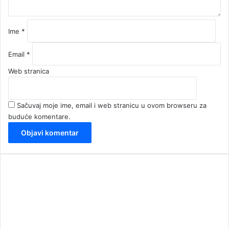
*
Ime
*
Email
*
Web stranica
Sačuvaj moje ime, email i web stranicu u ovom browseru za
buduće komentare.
00:00