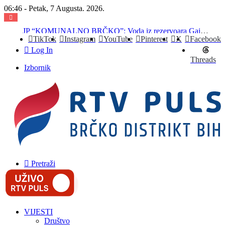
06:46 - Petak, 7 Augusta. 2026.
JP “KOMUNALNO BRČKO”: Voda iz rezervoara Gajevi trenutno nije za piće
TikTok
Instagram
YouTube
Pinterest
X
Facebook
Log In
Threads
Izbornik
Pretraži
VIJESTI
Društvo