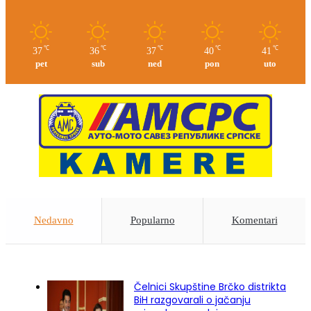
℃
℃
℃
℃
℃
37
36
37
40
41
pet
sub
ned
pon
uto
Nedavno
Popularno
Komentari
Čelnici Skupštine Brčko distrikta
BiH razgovarali o jačanju