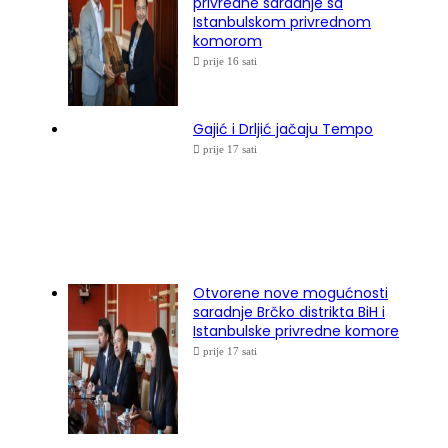
privredne saradnje sa
Istanbulskom privrednom
komorom
prije 16 sati
Gajić i Drljić jačaju Tempo
prije 17 sati
Otvorene nove mogućnosti
saradnje Brčko distrikta BiH i
Istanbulske privredne komore
prije 17 sati