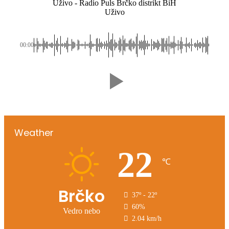
Uživo - Radio Puls Brčko distrikt BiH
Uživo
00:00
Weather
22
℃
Brčko
37º - 22º
60%
Vedro nebo
2.04 km/h