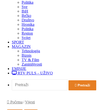
Politika
Sve
BiH
Brčko
Društvo
Hronika
Politika
Region
Svijet
SPORT
MAGAZIN
Tehnologija
Biznis
TV & Film
Zanimljivosti
EMISIJE
RTV PULS – UŽIVO
Pretraži
Početna
/
Vijesti