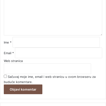
e
n
t
a
r
*
Ime
*
Email
*
Web stranica
Sačuvaj moje ime, email i web stranicu u ovom browseru za
buduće komentare.