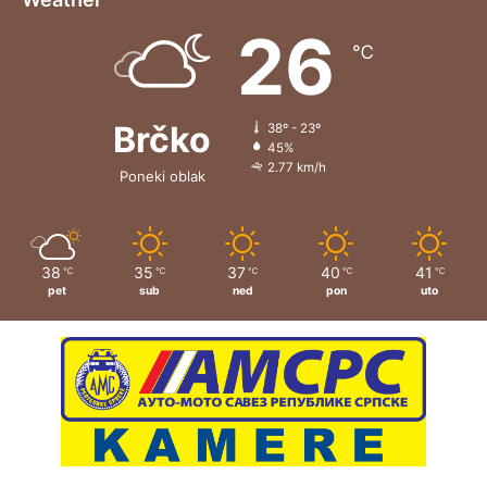
26
℃
Brčko
38º - 23º
45%
2.77 km/h
Poneki oblak
38
35
37
40
41
℃
℃
℃
℃
℃
pet
sub
ned
pon
uto