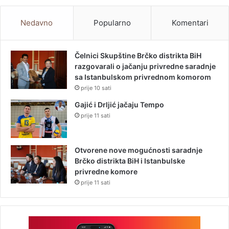
Nedavno
Popularno
Komentari
Čelnici Skupštine Brčko distrikta BiH
razgovarali o jačanju privredne saradnje
sa Istanbulskom privrednom komorom
prije 10 sati
Gajić i Drljić jačaju Tempo
prije 11 sati
Otvorene nove mogućnosti saradnje
Brčko distrikta BiH i Istanbulske
privredne komore
prije 11 sati