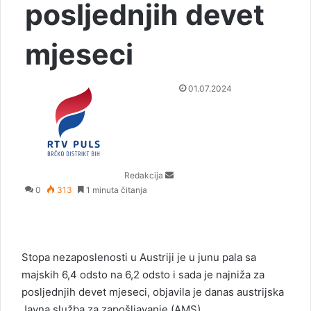
posljednjih devet
mjeseci
S
01.07.2024
e
n
d
a
n
Redakcija
e
0
313
1 minuta čitanja
m
a
i
l
Stopa nezaposlenosti u Austriji je u junu pala sa
majskih 6,4 odsto na 6,2 odsto i sada je najniža za
posljednjih devet mjeseci, objavila je danas austrijska
Javna služba za zapošljavanje (AMS).