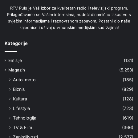
RTV Puls je Vaš izbor za kvalitetan radio i televizijski program.
Prilagođavamo se Vašim interesima, nudeći dinamično iskustvo s
svježim informacijama i raznovrsnom zabavom. Postani dio naše
zajednice i uživaj u vrhunskim medijskim sadržajima!
Kategorije
Emisije
(131)
Magazin
(5.258)
Auto-moto
(185)
Biznis
(829)
Kultura
(128)
Lifestyle
(723)
Tehnologija
(619)
TV & Film
(366)
Zanimljivosti
(2.577)