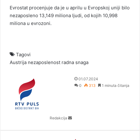
Evrostat procenjuje da je u aprilu u Evropskoj uniji bilo
nezaposleno 13,149 miliona ljudi, od kojih 10,998
miliona u evrozoni.
Tagovi
Austrija
nezaposlenost
radna snaga
S
01.07.2024
e
0
313
1 minuta čitanja
n
d
a
n
Redakcija
e
m
a
i