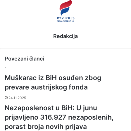
l
Redakcija
Povezani članci
Muškarac iz BiH osuđen zbog
prevare austrijskog fonda
24.11.2025
Nezaposlenost u BiH: U junu
prijavljeno 316.927 nezaposlenih,
porast broja novih prijava