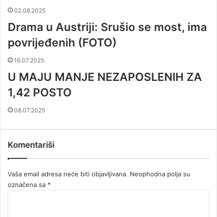
02.08.2025
Drama u Austriji: Srušio se most, ima
povrijeđenih (FOTO)
16.07.2025
U MAJU MANJE NEZAPOSLENIH ZA
1,42 POSTO
08.07.2025
Komentariši
Vaša email adresa neće biti objavljivana.
Neophodna polja su
označena sa
*
K
o
m