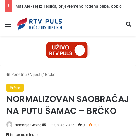
Mali Aleksej iz Teslića, prijevremeno rođena beba, dobio životnu bitku na UKC-u Srpske
Izbornik
Pr
Početna
/
Vijesti
/
Brčko
Brčko
NORMALIZOVAN SAOBRAĆAJ
NA PUTU ŠAMAC – BRČKO
Nemanja Gavrić
S
06.03.2025
0
201
e
Kraće od minute