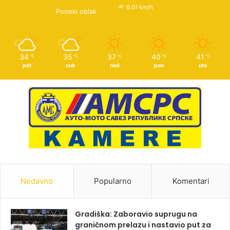
6.01 km/h
Poneki oblak
34
35
37
40
41
℃
℃
℃
℃
℃
pet
sub
ned
pon
uto
Nedavno
Popularno
Komentari
Gradiška: Zaboravio suprugu na
graničnom prelazu i nastavio put za