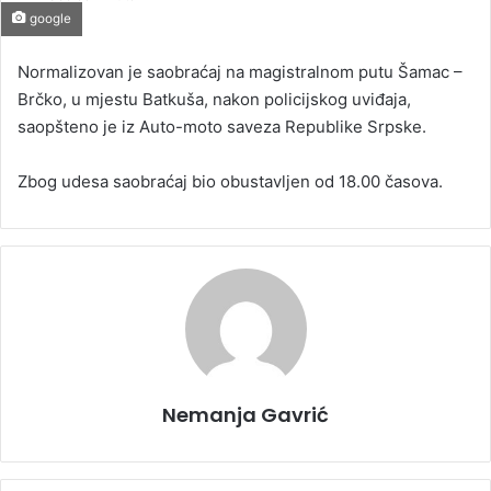
n
google
d
a
Normalizovan je saobraćaj na magistralnom putu Šamac –
n
Brčko, u mjestu Batkuša, nakon policijskog uviđaja,
e
saopšteno je iz Auto-moto saveza Republike Srpske.
m
a
Zbog udesa saobraćaj bio obustavljen od 18.00 časova.
i
l
Nemanja Gavrić