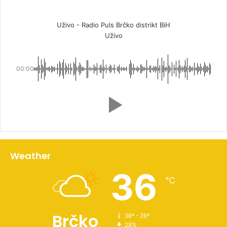
Uživo - Radio Puls Brčko distrikt BiH
Uživo
00:00
Weather
36
℃
Brčko
36º - 26º
28%