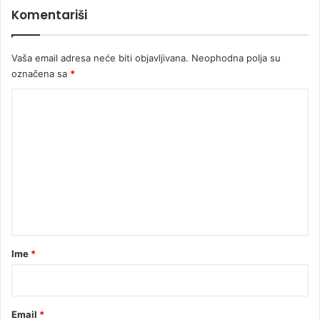
Komentariši
Vaša email adresa neće biti objavljivana.
Neophodna polja su
označena sa
*
K
o
m
e
n
t
a
r
Ime
*
*
Email
*