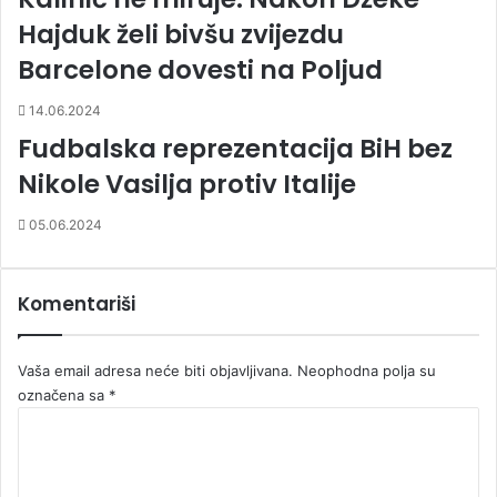
Hajduk želi bivšu zvijezdu
Barcelone dovesti na Poljud
14.06.2024
Fudbalska reprezentacija BiH bez
Nikole Vasilja protiv Italije
05.06.2024
Komentariši
Vaša email adresa neće biti objavljivana.
Neophodna polja su
označena sa
*
K
o
m
e