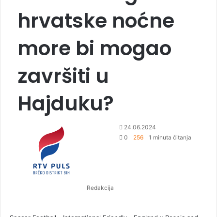
hrvatske noćne
more bi mogao
završiti u
Hajduku?
S
24.06.2024
e
0
256
1 minuta čitanja
n
d
a
n
Redakcija
e
m
a