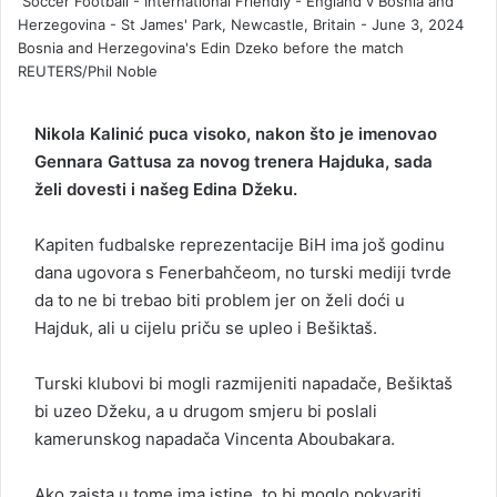
Soccer Football - International Friendly - England v Bosnia and
i
Herzegovina - St James' Park, Newcastle, Britain - June 3, 2024
l
Bosnia and Herzegovina's Edin Dzeko before the match
REUTERS/Phil Noble
Nikola Kalinić puca visoko, nakon što je imenovao
Gennara Gattusa za novog trenera Hajduka, sada
želi dovesti i našeg Edina Džeku.
Kapiten fudbalske reprezentacije BiH ima još godinu
dana ugovora s Fenerbahčeom, no turski mediji tvrde
da to ne bi trebao biti problem jer on želi doći u
Hajduk, ali u cijelu priču se upleo i Bešiktaš.
Turski klubovi bi mogli razmijeniti napadače, Bešiktaš
bi uzeo Džeku, a u drugom smjeru bi poslali
kamerunskog napadača Vincenta Aboubakara.
Ako zaista u tome ima istine, to bi moglo pokvariti