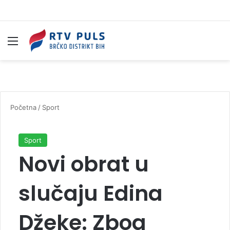
Izbornik
Pr
Početna
/
Sport
Sport
Novi obrat u
slučaju Edina
Džeke: Zbog