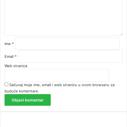
n
t
a
r
*
Ime
*
Email
*
Web stranica
Sačuvaj moje ime, email i web stranicu u ovom browseru za
buduće komentare.
00:00