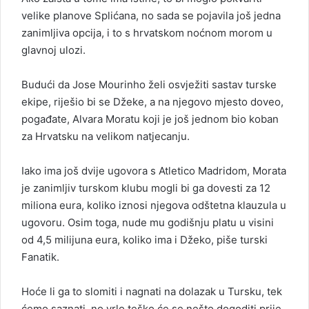
velike planove Splićana, no sada se pojavila još jedna
zanimljiva opcija, i to s hrvatskom noćnom morom u
glavnoj ulozi.
Budući da Jose Mourinho želi osvježiti sastav turske
ekipe, riješio bi se Džeke, a na njegovo mjesto doveo,
pogađate, Alvara Moratu koji je još jednom bio koban
za Hrvatsku na velikom natjecanju.
Iako ima još dvije ugovora s Atletico Madridom, Morata
je zanimljiv turskom klubu mogli bi ga dovesti za 12
miliona eura, koliko iznosi njegova odštetna klauzula u
ugovoru. Osim toga, nude mu godišnju platu u visini
od 4,5 milijuna eura, koliko ima i Džeko, piše turski
Fanatik.
Hoće li ga to slomiti i nagnati na dolazak u Tursku, tek
ćemo saznati, no vrlo teško će se nešto dogoditi prije