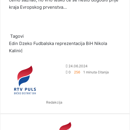
kraja Evropskog prvenstva…
Tagovi
Edin Dzeko
Fudbalska reprezentacija BiH
Nikola
Kalinić
S
24.06.2024
e
0
256
1 minuta čitanja
n
d
a
n
Redakcija
e
m
a
i
l