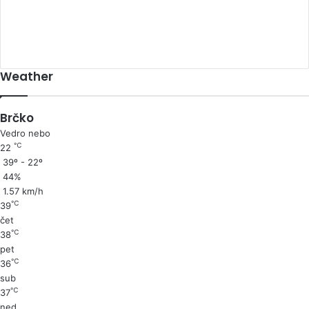
Weather
Brčko
Vedro nebo
℃
22
39º - 22º
44%
1.57 km/h
℃
39
čet
℃
38
pet
℃
36
sub
℃
37
ned