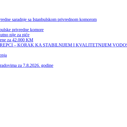
privredne saradnje sa Istanbulskom privrednom komorom
nbulske privredne komore
no nije za piće
 žene za 42.000 KM
REPCI – KORAK KA STABILNIJEM I KVALITETNIJEM VOD
enja
vima za 7.8.2026. godine