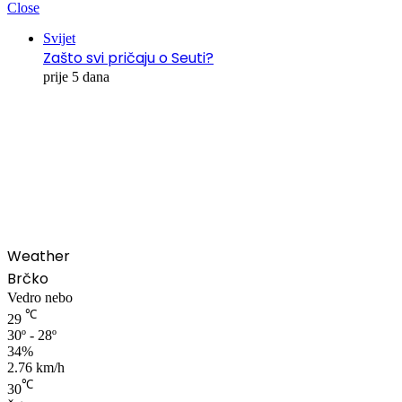
Close
Svijet
Zašto svi pričaju o Seuti?
prije 5 dana
00:00
Weather
Brčko
Vedro nebo
℃
29
30º - 28º
34%
2.76 km/h
℃
30