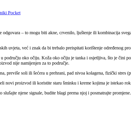
niki
Pocket
e odgovara – to mogu biti akne, crvenilo, ljuštenje ili kombinacija svega
ih uvjeta, već i znak da bi trebalo preispitati korištenje određenog pr
u području oko očiju. Koža oko očiju je tanka i osjetljiva, što je čin
roizvod nije namijenjen za to područje.
a, previše soli ili šećera u prehrani, pad nivoa kolagena, fizički stres (
li novi proizvod ili koristite staru šminku i kreme kojima je istekao rok 
slušajte njene signale, budite blagi prema njoj i posmatrajte promjene.