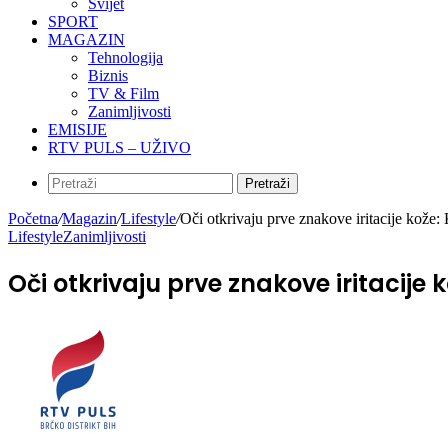
Svijet
SPORT
MAGAZIN
Tehnologija
Biznis
TV & Film
Zanimljivosti
EMISIJE
RTV PULS – UŽIVO
Pretraži
Početna
/
Magazin
/
Lifestyle
/
Oči otkrivaju prve znakove iritacije kož
Lifestyle
Zanimljivosti
Oči otkrivaju prve znakove iritaci