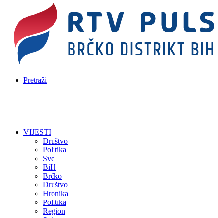
Pretraži
VIJESTI
Društvo
Politika
Sve
BiH
Brčko
Društvo
Hronika
Politika
Region