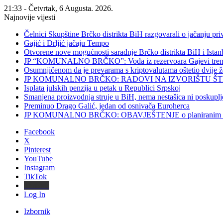
21:33 - Četvrtak, 6 Augusta. 2026.
Najnovije vijesti
Čelnici Skupštine Brčko distrikta BiH razgovarali o jačanju 
Gajić i Drljić jačaju Tempo
Otvorene nove mogućnosti saradnje Brčko distrikta BiH i Ista
JP “KOMUNALNO BRČKO”: Voda iz rezervoara Gajevi trenut
Osumnjičenom da je prevarama s kriptovalutama oštetio dvije
JP KOMUNALNO BRČKO: RADOVI NA IZVORIŠTU ŠT
Isplata julskih penzija u petak u Republici Srpskoj
Smanjena proizvodnja struje u BiH, nema nestašica ni poskuplj
Preminuo Drago Galić, jedan od osnivača Euroherca
JP KOMUNALNO BRČKO: OBAVJEŠTENJE o planiranim rado
Facebook
X
Pinterest
YouTube
Instagram
TikTok
Threads
Log In
Izbornik