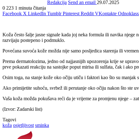
Redakcija
Send an email
29.07.2025
0
223
1 minuta čitanja
Facebook
X
LinkedIn
Tumblr
Pinterest
Reddit
VKontakte
Odnoklass
Koža često šalje jasne signale kada joj neka formula ili navika njege n
razvijaju postepeno i podmuklo.
Povećana suvoća kože možda nije samo posljedica starenja ili vremensk
Prema dermatolozima, jedno od najjasnijih upozorenja krije se upravo 
prve pokazati reakciju na sastojke poput mirisa ili sulfata, čak i ako p
Osim toga, na stanje kože oko očiju utiču i faktori kao što su manjak sn
Ako primijetite suhoću, svrbež ili perutanje oko očiju nakon što ste uve
Vaša koža možda pokušava reći da je vrijeme za promjenu njege – zato 
(Izvor: Zadarski list)
Tagovi
koža
osjetljivost
sminka