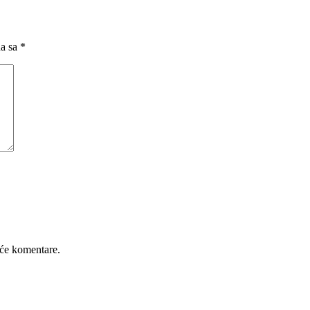
na sa
*
će komentare.