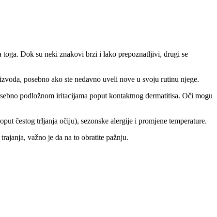
 toga. Dok su neki znakovi brzi i lako prepoznatljivi, drugi se
oizvoda, posebno ako ste nedavno uveli nove u svoju rutinu njege.
i posebno podložnom iritacijama poput kontaktnog dermatitisa. Oči mogu
poput čestog trljanja očiju), sezonske alergije i promjene temperature.
trajanja, važno je da na to obratite pažnju.