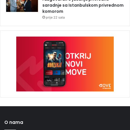
saradnje sa Istanbulskom privrednom
komorom
prije 22 sata
O nama