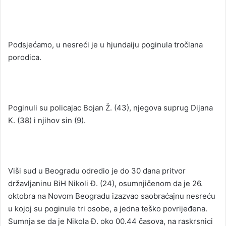
Podsjećamo, u nesreći je u hjundaiju poginula tročlana
porodica.
Poginuli su policajac Bojan Ž. (43), njegova suprug Dijana
K. (38) i njihov sin (9).
Viši sud u Beogradu odredio je do 30 dana pritvor
državljaninu BiH Nikoli Đ. (24), osumnjičenom da je 26.
oktobra na Novom Beogradu izazvao saobraćajnu nesreću
u kojoj su poginule tri osobe, a jedna teško povrijeđena.
Sumnja se da je Nikola Đ. oko 00.44 časova, na raskrsnici