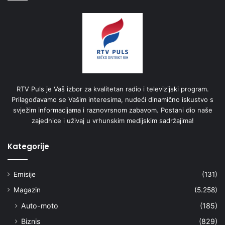
RTV Puls je Vaš izbor za kvalitetan radio i televizijski program.
Prilagođavamo se Vašim interesima, nudeći dinamično iskustvo s
svježim informacijama i raznovrsnom zabavom. Postani dio naše
zajednice i uživaj u vrhunskim medijskim sadržajima!
Kategorije
Emisije
(131)
Magazin
(5.258)
Auto-moto
(185)
Biznis
(829)