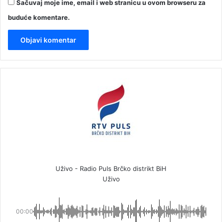
Sačuvaj moje ime, email i web stranicu u ovom browseru za
buduće komentare.
Uživo - Radio Puls Brčko distrikt BiH
Uživo
00:00