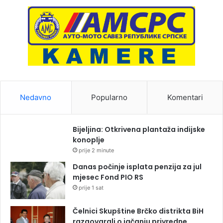
Nedavno
Popularno
Komentari
Bijeljina: Otkrivena plantaža indijske
konoplje
prije 2 minute
Danas počinje isplata penzija za jul
mjesec Fond PIO RS
prije 1 sat
Čelnici Skupštine Brčko distrikta BiH
razgovarali o jačanju privredne