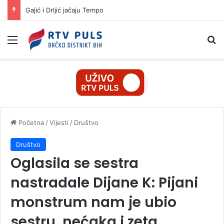
Gajić i Drljić jačaju Tempo
Izbornik
Pr
Početna
/
Vijesti
/
Društvo
Društvo
Oglasila se sestra
nastradale Dijane K: Pijani
monstrum nam je ubio
sestru, nećaka i zeta