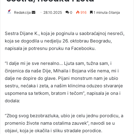
Redakcija
S
28.10.2025
0
916
1 minuta čitanja
e
n
Sestra Dijane K., koja je poginula u saobraćajnoj nesreći,
d
koja se dogodila u nedjelju 26. oktobrau Beogradu,
a
napisala je potresnu poruku na Facebooku.
n
e
“I dalje mi je sve nerealno… Ljuta sam, tužna sam, i
m
a
činjenica da naše Dije, Mihaila i Bojana više nema, mi i
i
dalje ne dopire do glave. Pijani monstrum nam je ubio
l
sestru, nećaka i zeta, a našim klincima oduzeo stvaranje
uspomena sa tetkom, bratom i tečom”, napisala je ona i
dodala:
“Zbog svog bezobrazluka, ubio je celu jednu porodicu, a
promenio živote nama ostalima zauvek”, navodi se u
objavi, koja je okačila i sliku stradale porodice.