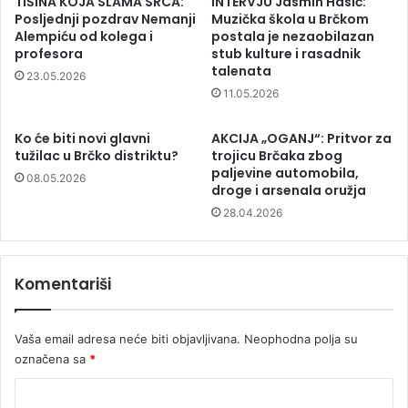
TIŠINA KOJA SLAMA SRCA:
INTERVJU Jasmin Hasić:
Posljednji pozdrav Nemanji
Muzička škola u Brčkom
Alempiću od kolega i
postala je nezaobilazan
profesora
stub kulture i rasadnik
talenata
23.05.2026
11.05.2026
Ko će biti novi glavni
AKCIJA „OGANJ“: Pritvor za
tužilac u Brčko distriktu?
trojicu Brčaka zbog
paljevine automobila,
08.05.2026
droge i arsenala oružja
28.04.2026
Komentariši
Vaša email adresa neće biti objavljivana.
Neophodna polja su
označena sa
*
K