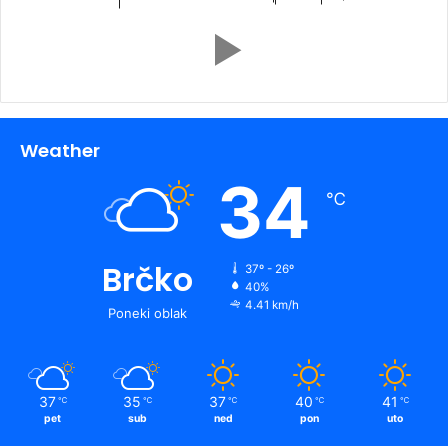
Weather
34
℃
Brčko
37º - 26º
40%
4.41 km/h
Poneki oblak
37
35
37
40
41
℃
℃
℃
℃
℃
pet
sub
ned
pon
uto