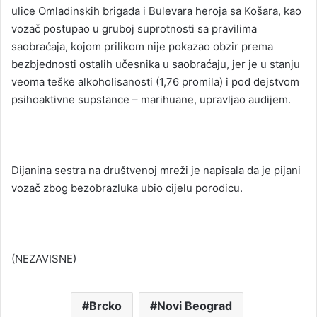
ulice Omladinskih brigada i Bulevara heroja sa Košara, kao
vozač postupao u gruboj suprotnosti sa pravilima
saobraćaja, kojom prilikom nije pokazao obzir prema
bezbjednosti ostalih učesnika u saobraćaju, jer je u stanju
veoma teške alkoholisanosti (1,76 promila) i pod dejstvom
psihoaktivne supstance – marihuane, upravljao audijem.
Dijanina sestra na društvenoj mreži je napisala da je pijani
vozač zbog bezobrazluka ubio cijelu porodicu.
(NEZAVISNE)
Brcko
Novi Beograd