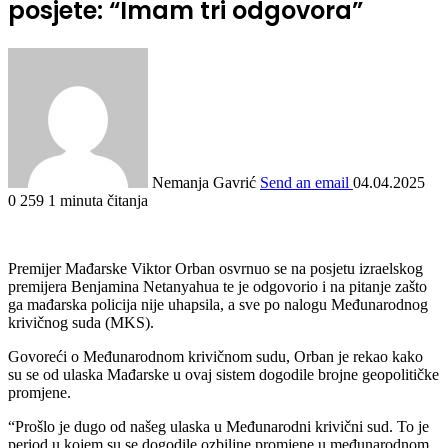
posjete: “Imam tri odgovora”
Nemanja Gavrić
Send an email
04.04.2025
0
259
1 minuta čitanja
Premijer Mađarske Viktor Orban osvrnuo se na posjetu izraelskog
premijera Benjamina Netanyahua te je odgovorio i na pitanje zašto
ga mađarska policija nije uhapsila, a sve po nalogu Međunarodnog
krivičnog suda (MKS).
Govoreći o Međunarodnom krivičnom sudu, Orban je rekao kako
su se od ulaska Mađarske u ovaj sistem dogodile brojne geopolitičke
promjene.
“Prošlo je dugo od našeg ulaska u Međunarodni krivični sud. To je
period u kojem su se dogodile ozbiljne promjene u međunarodnom