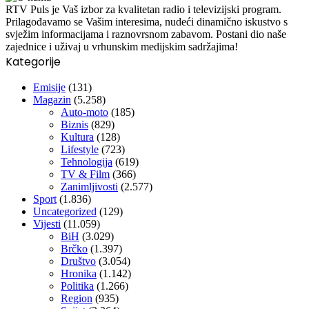
RTV Puls je Vaš izbor za kvalitetan radio i televizijski program.
Prilagođavamo se Vašim interesima, nudeći dinamično iskustvo s
svježim informacijama i raznovrsnom zabavom. Postani dio naše
zajednice i uživaj u vrhunskim medijskim sadržajima!
Kategorije
Emisije
(131)
Magazin
(5.258)
Auto-moto
(185)
Biznis
(829)
Kultura
(128)
Lifestyle
(723)
Tehnologija
(619)
TV & Film
(366)
Zanimljivosti
(2.577)
Sport
(1.836)
Uncategorized
(129)
Vijesti
(11.059)
BiH
(3.029)
Brčko
(1.397)
Društvo
(3.054)
Hronika
(1.142)
Politika
(1.266)
Region
(935)