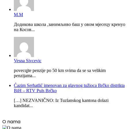
М.М
Додикова школа ,занимљиво баш у овом мјесецу кренуо
на Косов...
Vesna Sivcevic
povecqjte penzije po 50 km svima da se sa velikim
penzijama...
Ćazim Serhatlić imenovan za glavnog tužioca Brčko distrikta
BiH – RTV Puls Brčko
[…] NEZVANIČNO: Iz Tuzlanskog kantona dolazi
kandidat...
O nama