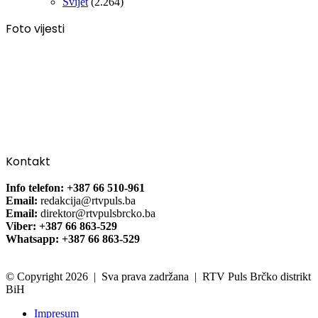
Svijet
(2.264)
Foto vijesti
Kontakt
Info telefon: +387 66 510-961
Email:
redakcija@rtvpuls.ba
Email:
direktor@rtvpulsbrcko.ba
Viber: +387 66 863-529
Whatsapp: +387 66 863-529
© Copyright 2026 | Sva prava zadržana | RTV Puls Brčko distrikt
BiH
Impresum