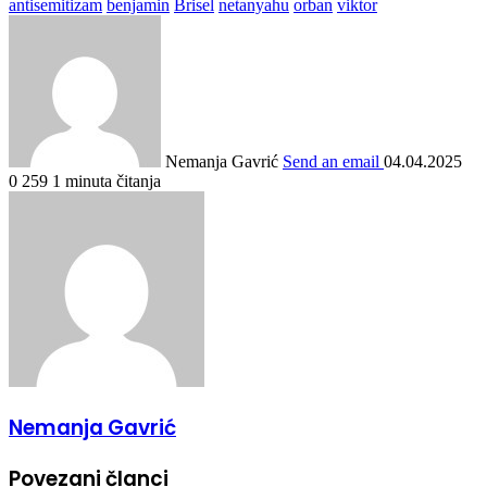
antisemitizam
benjamin
Brisel
netanyahu
orban
viktor
Nemanja Gavrić
Send an email
04.04.2025
0
259
1 minuta čitanja
Nemanja Gavrić
Povezani članci