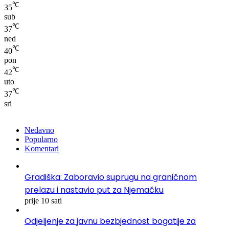
℃
35
sub
℃
37
ned
℃
40
pon
℃
42
uto
℃
37
sri
Nedavno
Popularno
Komentari
Gradiška: Zaboravio suprugu na graničnom
prelazu i nastavio put za Njemačku
prije 10 sati
Odjeljenje za javnu bezbjednost bogatije za