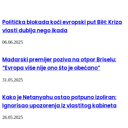
Politička blokada koči evropski put BiH: Kriza
vlasti dublja nego ikada
06.06.2025
Mađarski premijer poziva na otpor Briselu:
“Evropa više nije ono što je obećano”
31.05.2025
Kako je Netanyahu ostao potpuno izoliran:
Ignorisao upozorenja iz vlastitog kabineta
26.05.2025