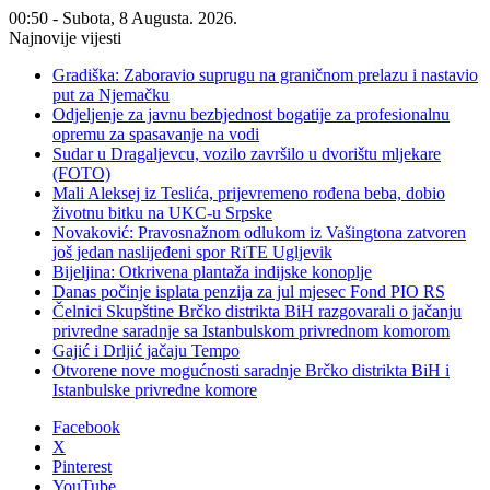
00:50 - Subota, 8 Augusta. 2026.
Najnovije vijesti
Gradiška: Zaboravio suprugu na graničnom prelazu i nastavio
put za Njemačku
Odjeljenje za javnu bezbjednost bogatije za profesionalnu
opremu za spasavanje na vodi
Sudar u Dragaljevcu, vozilo završilo u dvorištu mljekare
(FOTO)
Mali Aleksej iz Teslića, prijevremeno rođena beba, dobio
životnu bitku na UKC-u Srpske
Novaković: Pravosnažnom odlukom iz Vašingtona zatvoren
još jedan naslijeđeni spor RiTE Ugljevik
Bijeljina: Otkrivena plantaža indijske konoplje
Danas počinje isplata penzija za jul mjesec Fond PIO RS
Čelnici Skupštine Brčko distrikta BiH razgovarali o jačanju
privredne saradnje sa Istanbulskom privrednom komorom
Gajić i Drljić jačaju Tempo
Otvorene nove mogućnosti saradnje Brčko distrikta BiH i
Istanbulske privredne komore
Facebook
X
Pinterest
YouTube