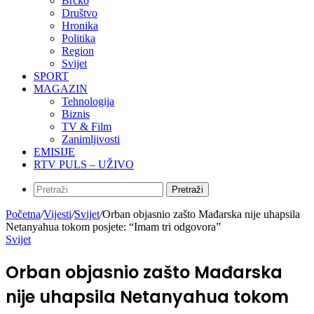
Brčko
Društvo
Hronika
Politika
Region
Svijet
SPORT
MAGAZIN
Tehnologija
Biznis
TV & Film
Zanimljivosti
EMISIJE
RTV PULS – UŽIVO
Pretraži
Početna
/
Vijesti
/
Svijet
/
Orban objasnio zašto Mađarska nije uhapsila
Netanyahua tokom posjete: “Imam tri odgovora”
Svijet
Orban objasnio zašto Mađarska
nije uhapsila Netanyahua tokom