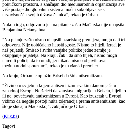
političkom prostoru, a značajan dio međunarodnih organizacija sve
više postaje dio globalnih sistema moći i sukobljava se s
nezavisnošću svojih država članica”, rekao je Orban.
Nakon toga, odgovorio je i na pitanje zašto Mađarska nije uhapsila
Benjamina Netanyahua.
“Na pitanje zašto nismo uhapsili izraelskog premijera, mogu dati tri
odgovora. Nije uobičajeno hapsiti goste. Nismo to htjeli. Izrael je
naš prijatelj. Smisao i svrha vanjske politike jedne zemlje je
okupljanje prijatelja. Na kraju, čak i da smo htjeli, nismo mogli
narediti policiji da to uradi, jer nikada nismo objavili ovaj
međunarodni sporazum”, rekao je mađarski premijer.
Na kraju, Orban je optužio Brisel da širi antisemitizam.
“Živimo u svijetu u kojem antisemitizam svakim danom jača u
zapadnoj Evropi. Ne želeći da zaustave migracije u Briselu, htjeli to
ili ne, povećavaju antisemitizam u Evropi. Kao izuzetak u Evropi,
vidimo da negdje postoji nulta tolerancija prema antisemitizmu, kao
što je slučaj u Mađarskoj”, zaključio je Orban.
(
Klix.ba
)
Tagovi