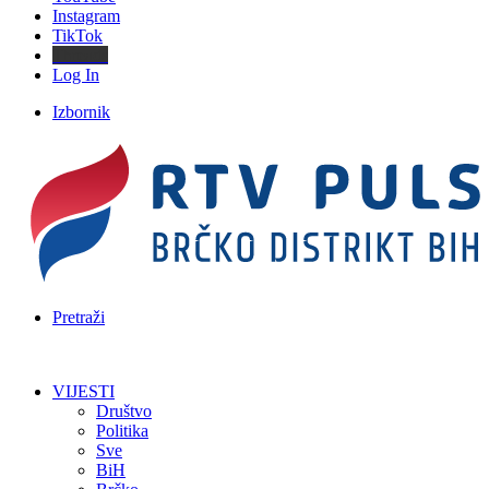
Instagram
TikTok
Threads
Log In
Izbornik
Pretraži
VIJESTI
Društvo
Politika
Sve
BiH