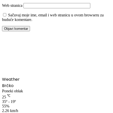
Web stranica
Sačuvaj moje ime, email i web stranicu u ovom browseru za
buduće komentare.
00:00
Weather
Brčko
Poneki oblak
℃
25
35º - 19º
55%
2.26 km/h