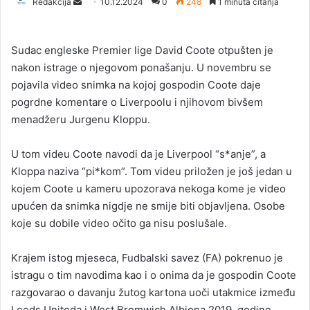
Redakcija
S
10.12.2024
0
248
1 minuta čitanja
e
n
Sudac engleske Premier lige David Coote otpušten je
d
nakon istrage o njegovom ponašanju. U novembru se
a
pojavila video snimka na kojoj gospodin Coote daje
n
pogrdne komentare o Liverpoolu i njihovom bivšem
e
menadžeru Jurgenu Kloppu.
m
a
i
U tom videu Coote navodi da je Liverpool “s*anje”, a
l
Kloppa naziva “pi*kom”. Tom videu priložen je još jedan u
kojem Coote u kameru upozorava nekoga kome je video
upućen da snimka nigdje ne smije biti objavljena. Osobe
koje su dobile video očito ga nisu poslušale.
Krajem istog mjeseca, Fudbalski savez (FA) pokrenuo je
istragu o tim navodima kao i o onima da je gospodin Coote
razgovarao o davanju žutog kartona uoči utakmice između
Leeds Uniteda i West Bromwich Albiona 2019. godine.