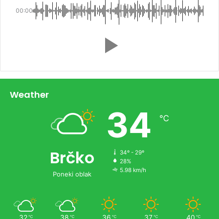
00:00
Weather
34
℃
Brčko
34º - 29º
28%
5.98 km/h
Poneki oblak
32
38
36
37
40
℃
℃
℃
℃
℃