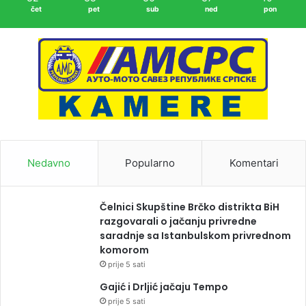
čet
pet
sub
ned
pon
Nedavno
Popularno
Komentari
Čelnici Skupštine Brčko distrikta BiH
razgovarali o jačanju privredne
saradnje sa Istanbulskom privrednom
komorom
prije 5 sati
Gajić i Drljić jačaju Tempo
prije 5 sati