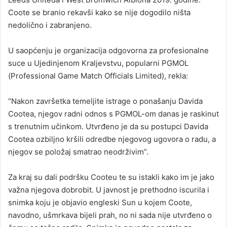
Coote se branio rekavši kako se nije dogodilo ništa
nedolično i zabranjeno.
U saopćenju je organizacija odgovorna za profesionalne
suce u Ujedinjenom Kraljevstvu, popularni PGMOL
(Professional Game Match Officials Limited), rekla:
“Nakon završetka temeljite istrage o ponašanju Davida
Cootea, njegov radni odnos s PGMOL-om danas je raskinut
s trenutnim učinkom. Utvrđeno je da su postupci Davida
Cootea ozbiljno kršili odredbe njegovog ugovora o radu, a
njegov se položaj smatrao neodrživim”.
Za kraj su dali podršku Cooteu te su istakli kako im je jako
važna njegova dobrobit. U javnost je prethodno iscurila i
snimka koju je objavio engleski Sun u kojem Coote,
navodno, ušmrkava bijeli prah, no ni sada nije utvrđeno o