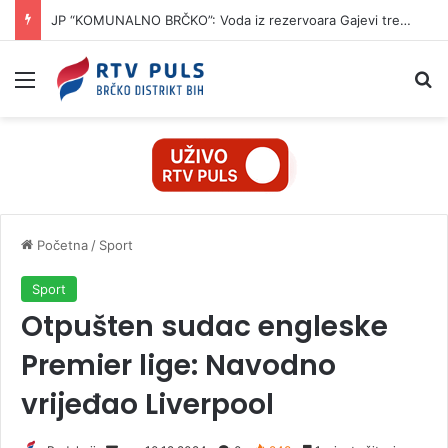
JP “KOMUNALNO BRČKO”: Voda iz rezervoara Gajevi trenutno nije za piće
Izbornik
Pr
Početna
/
Sport
Sport
Otpušten sudac engleske
Premier lige: Navodno
vrijeđao Liverpool