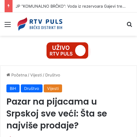
JP “KOMUNALNO BRČKO”: Voda iz rezervoara Gajevi trenutno nije za piće
Izbornik
Pr
Početna
/
Vijesti
/
Društvo
BiH
Društvo
Vijesti
Pazar na pijacama u
Srpskoj sve veći: Šta se
najviše prodaje?