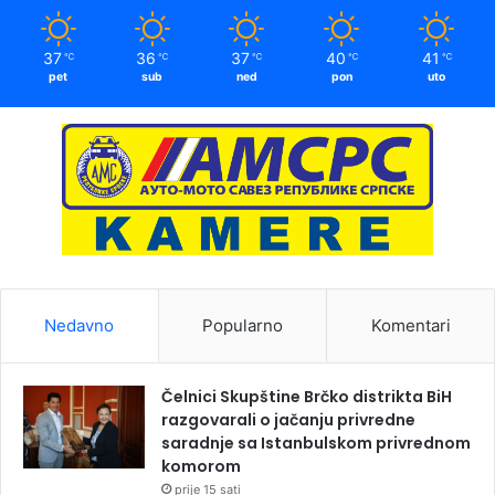
37
36
37
40
41
℃
℃
℃
℃
℃
pet
sub
ned
pon
uto
Nedavno
Popularno
Komentari
Čelnici Skupštine Brčko distrikta BiH
razgovarali o jačanju privredne
saradnje sa Istanbulskom privrednom
komorom
prije 15 sati