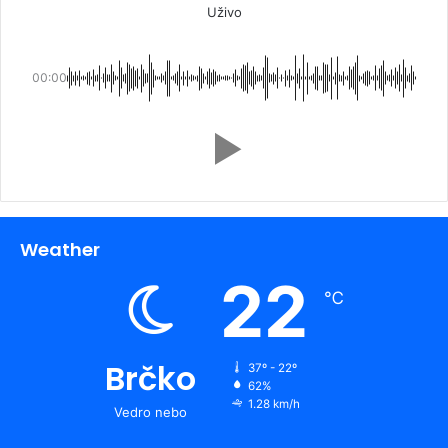
Uživo
00:00
Weather
22
℃
Brčko
37º - 22º
62%
1.28 km/h
Vedro nebo