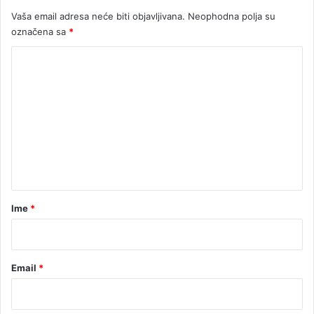
Vaša email adresa neće biti objavljivana.
Neophodna polja su
označena sa
*
K
o
m
e
n
t
a
r
Ime
*
*
Email
*