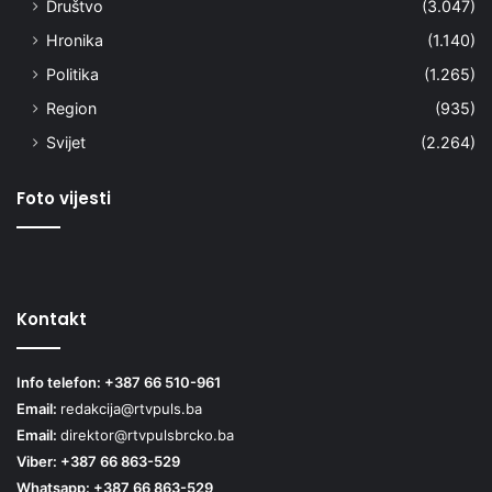
Društvo
(3.047)
Hronika
(1.140)
Politika
(1.265)
Region
(935)
Svijet
(2.264)
Foto vijesti
Kontakt
Info telefon: +387 66 510-961
Email:
redakcija@rtvpuls.ba
Email:
direktor@rtvpulsbrcko.ba
Viber: +387 66 863-529
Whatsapp: +387 66 863-529