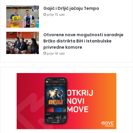
Gajić i Drljić jačaju Tempo
prije 15 sati
Otvorene nove mogućnosti saradnje
Brčko distrikta BiH i Istanbulske
privredne komore
prije 16 sati