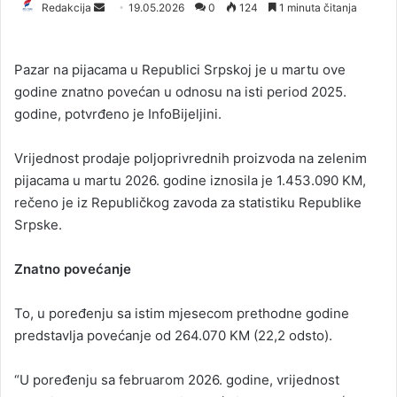
Redakcija
S
19.05.2026
0
124
1 minuta čitanja
e
n
Pazar na pijacama u Republici Srpskoj je u martu ove
d
godine znatno povećan u odnosu na isti period 2025.
a
godine, potvrđeno je InfoBijeljini.
n
e
Vrijednost prodaje poljoprivrednih proizvoda na zelenim
m
a
pijacama u martu 2026. godine iznosila je 1.453.090 KM,
i
rečeno je iz Republičkog zavoda za statistiku Republike
l
Srpske.
Znatno povećanje
To, u poređenju sa istim mjesecom prethodne godine
predstavlja povećanje od 264.070 KM (22,2 odsto).
“U poređenju sa februarom 2026. godine, vrijednost