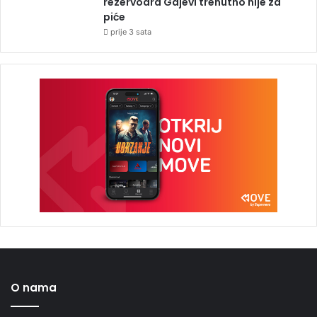
rezervoara Gajevi trenutno nije za
piće
prije 3 sata
O nama