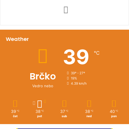
Weather
39
℃
Brčko
39º - 27º
19%
4.39 km/h
Vedro nebo
39
38
37
38
40
℃
℃
℃
℃
℃
čet
pet
sub
ned
pon