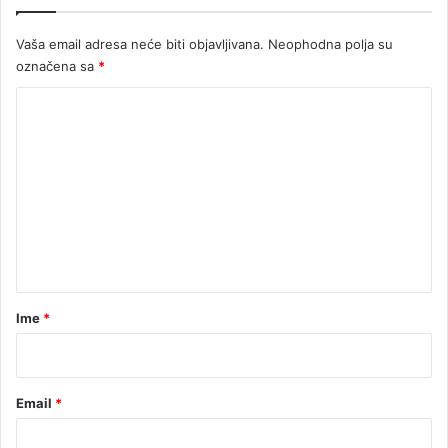
Vaša email adresa neće biti objavljivana.
Neophodna polja su
označena sa
*
K
o
m
e
n
t
a
r
Ime
*
*
Email
*