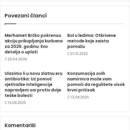
Povezani članci
Merhamet Brčko pokrenuo
Bol u leđima: Otkrivene
akciju prikupljanja kurbana
metode koje zaista
za 2026. godinu: Evo
pomažu
detalja o uplati
21.10.2025
23.04.2026
Ulazimo li u novu zlatnu eru
Konzumacija ovih
antibiotika: Uz pomoć
namirnica može vam
vještačke inteligencije
pomoći da regulišete visok
napravljeni oni protiv dvije
krvni pritisak
teške bolesti
13.08.2025
15.08.2025
Komentariši