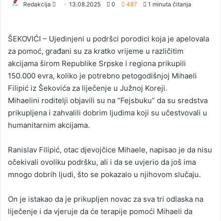
Redakcija
S
13.08.2025
0
487
1 minuta čitanja
e
n
ŠEKOVIĆI – Ujedinjeni u podršci porodici koja je apelovala
d
za pomoć, građani su za kratko vrijeme u različitim
a
akcijama širom Republike Srpske i regiona prikupili
n
150.000 evra, koliko je potrebno petogodišnjoj Mihaeli
e
Filipić iz Šekovića za liječenje u Južnoj Koreji.
m
a
Mihaelini roditelji objavili su na “Fejsbuku” da su sredstva
i
prikupljena i zahvalili dobrim ljudima koji su učestvovali u
l
humanitarnim akcijama.
Ranislav Filipić, otac djevojčice Mihaele, napisao je da nisu
očekivali ovoliku podršku, ali i da se uvjerio da još ima
mnogo dobrih ljudi, što se pokazalo u njihovom slučaju.
On je istakao da je prikupljen novac za sva tri odlaska na
liječenje i da vjeruje da će terapije pomoći Mihaeli da