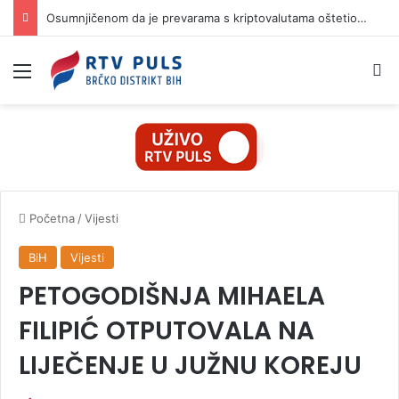
Osumnjičenom da je prevarama s kriptovalutama oštetio dvije žene za 42.000 KM
Izbornik
Pr
Početna
/
Vijesti
BiH
Vijesti
PETOGODIŠNJA MIHAELA
FILIPIĆ OTPUTOVALA NA
LIJEČENJE U JUŽNU KOREJU