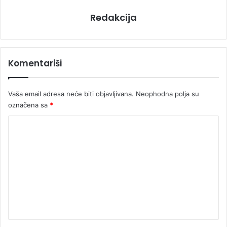
Redakcija
Komentariši
Vaša email adresa neće biti objavljivana.
Neophodna polja su
označena sa
*
K
o
m
e
n
t
a