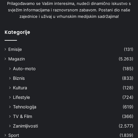
Prilagođavamo se Vašim interesima, nudeći dinamično iskustvo s
svježim informacijama i raznovrsnom zabavom. Postani dio naše
zajednice i uživaj u vrhunskim medijskim sadržajima!
Kategorije
Emisije
(131)
Magazin
(5.263)
Auto-moto
(185)
Biznis
(833)
Kultura
(128)
Lifestyle
(724)
Tehnologija
(619)
TV & Film
(366)
Zanimljivosti
(2.577)
Sport
(1.839)