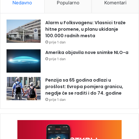
Nedavno
Popularno
Komentari
Alarm u Folksvagenu: Vlasnici traže
hitne promene, u planu ukidanje
100.000 radnih mesta
prije 1 dan
Amerika objavila nove snimke NLO-a
prije 1 dan
Penzija sa 65 godina odlazi u
prošlost: Evropa pomjera granicu,
negdje će se raditi i do 74. godine
prije 1 dan