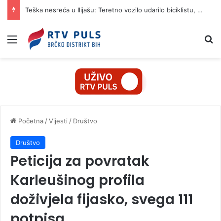
Teška nesreća u Ilijašu: Teretno vozilo udarilo biciklistu, 75-godišnjak zadržan u bolnici
Izbornik
Pr
Početna
/
Vijesti
/
Društvo
Društvo
Peticija za povratak
Karleušinog profila
doživjela fijasko, svega 111
potpisa