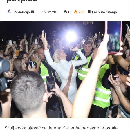
Redakcija
S
15.02.2025
0
289
1 minuta čitanja
e
n
d
a
n
e
m
a
i
l
Srbijanska pjevačica Jelena Karleuša nedavno je ostala