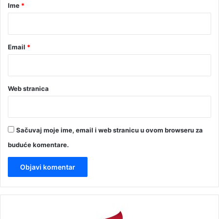
r
Ime
*
*
Email
*
Web stranica
Sačuvaj moje ime, email i web stranicu u ovom browseru za
buduće komentare.