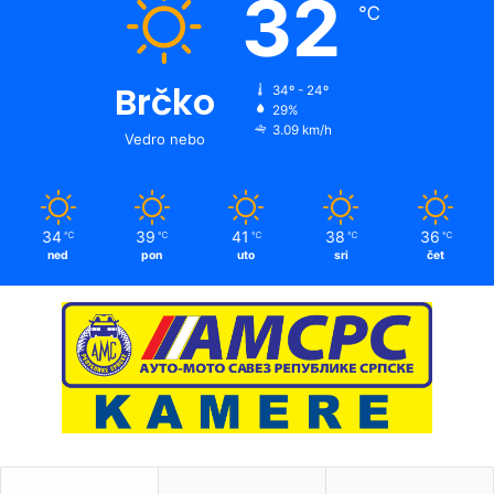
32
℃
Brčko
34º - 24º
29%
3.09 km/h
Vedro nebo
34
39
41
38
36
℃
℃
℃
℃
℃
ned
pon
uto
sri
čet