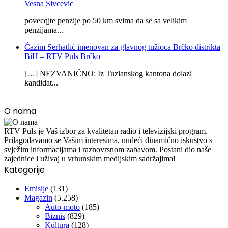
Vesna Sivcevic
povecqjte penzije po 50 km svima da se sa velikim
penzijama...
Ćazim Serhatlić imenovan za glavnog tužioca Brčko distrikta
BiH – RTV Puls Brčko
[…] NEZVANIČNO: Iz Tuzlanskog kantona dolazi
kandidat...
O nama
RTV Puls je Vaš izbor za kvalitetan radio i televizijski program.
Prilagođavamo se Vašim interesima, nudeći dinamično iskustvo s
svježim informacijama i raznovrsnom zabavom. Postani dio naše
zajednice i uživaj u vrhunskim medijskim sadržajima!
Kategorije
Emisije
(131)
Magazin
(5.258)
Auto-moto
(185)
Biznis
(829)
Kultura
(128)