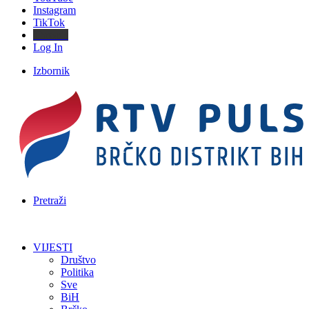
Instagram
TikTok
Threads
Log In
Izbornik
Pretraži
VIJESTI
Društvo
Politika
Sve
BiH