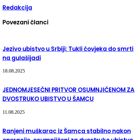
Redakcija
Povezani članci
Jezivo ubistvo u Srbiji: Tukli čovjeka do smrti
na gulašijadi
18.08.2025
JEDNOMJESEČNI PRITVOR OSUMNJIČENOM ZA
DVOSTRUKO UBISTVO U ŠAMCU
11.08.2025
Ranjeni muškarac iz Šamca stabilno nakon