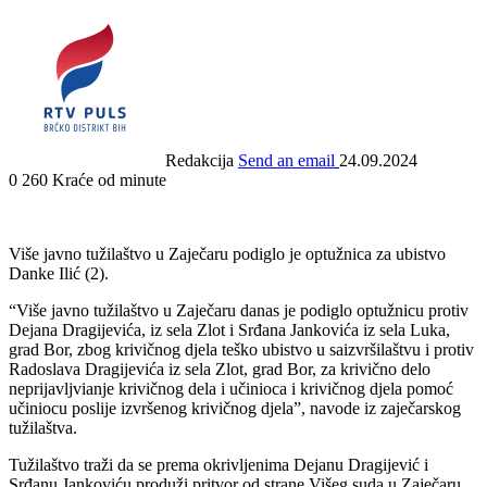
Redakcija
Send an email
24.09.2024
0
260
Kraće od minute
Više javno tužilaštvo u Zaječaru podiglo je optužnica za ubistvo
Danke Ilić (2).
“Više javno tužilaštvo u Zaječaru danas je podiglo optužnicu protiv
Dejana Dragijevića, iz sela Zlot i Srđana Jankovića iz sela Luka,
grad Bor, zbog krivičnog djela teško ubistvo u saizvršilaštvu i protiv
Radoslava Dragijevića iz sela Zlot, grad Bor, za krivično delo
neprijavljvianje krivičnog dela i učinioca i krivičnog djela pomoć
učiniocu poslije izvršenog krivičnog djela”, navode iz zaječarskog
tužilaštva.
Tužilaštvo traži da se prema okrivljenima Dejanu Dragijević i
Srđanu Jankoviću produži pritvor od strane Višeg suda u Zaječaru.