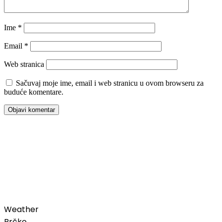
Ime
*
Email
*
Web stranica
Sačuvaj moje ime, email i web stranicu u ovom browseru za
buduće komentare.
00:00
Weather
Brčko