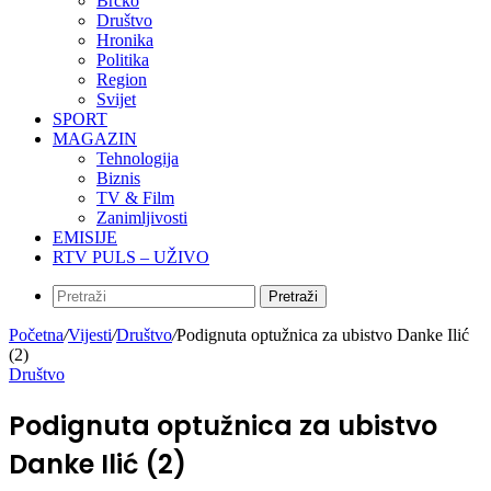
Brčko
Društvo
Hronika
Politika
Region
Svijet
SPORT
MAGAZIN
Tehnologija
Biznis
TV & Film
Zanimljivosti
EMISIJE
RTV PULS – UŽIVO
Pretraži
Početna
/
Vijesti
/
Društvo
/
Podignuta optužnica za ubistvo Danke Ilić
(2)
Društvo
Podignuta optužnica za ubistvo
Danke Ilić (2)