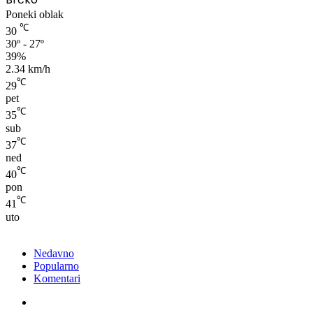
Poneki oblak
℃
30
30º - 27º
39%
2.34 km/h
℃
29
pet
℃
35
sub
℃
37
ned
℃
40
pon
℃
41
uto
Nedavno
Popularno
Komentari