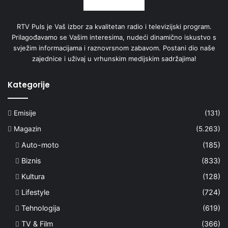
RTV Puls je Vaš izbor za kvalitetan radio i televizijski program.
Prilagođavamo se Vašim interesima, nudeći dinamično iskustvo s
svježim informacijama i raznovrsnom zabavom. Postani dio naše
zajednice i uživaj u vrhunskim medijskim sadržajima!
Kategorije
Emisije
(131)
Magazin
(5.263)
Auto-moto
(185)
Biznis
(833)
Kultura
(128)
Lifestyle
(724)
Tehnologija
(619)
TV & Film
(366)