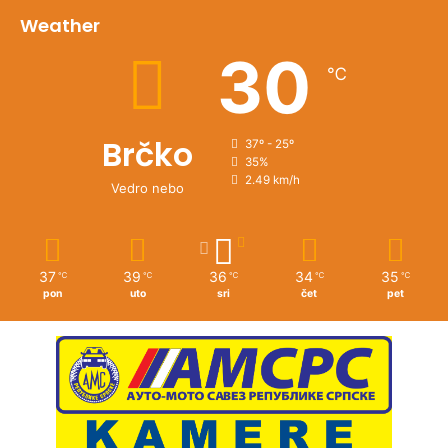
Weather
30
℃
Brčko
37º - 25º
35%
2.49 km/h
Vedro nebo
37
39
36
34
35
℃
℃
℃
℃
℃
pon
uto
sri
čet
pet