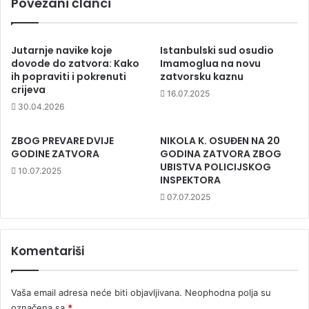
Povezani članci
Jutarnje navike koje
Istanbulski sud osudio
dovode do zatvora: Kako
Imamoglua na novu
ih popraviti i pokrenuti
zatvorsku kaznu
crijeva
16.07.2025
30.04.2026
ZBOG PREVARE DVIJE
NIKOLA K. OSUĐEN NA 20
GODINE ZATVORA
GODINA ZATVORA ZBOG
UBISTVA POLICIJSKOG
10.07.2025
INSPEKTORA
07.07.2025
Komentariši
Vaša email adresa neće biti objavljivana.
Neophodna polja su
označena sa
*