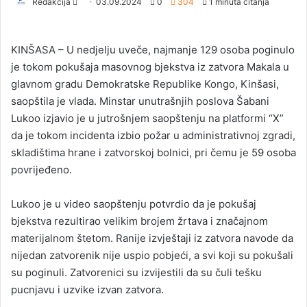
Redakcija
S
03.09.2024
0
304
1 minuta čitanja
e
n
KINŠASA – U nedjelju uveče, najmanje 129 osoba poginulo
d
je tokom pokušaja masovnog bjekstva iz zatvora Makala u
a
glavnom gradu Demokratske Republike Kongo, Kinšasi,
n
saopštila je vlada. Minstar unutrašnjih poslova Šabani
e
Lukoo izjavio je u jutrošnjem saopštenju na platformi “X”
m
a
da je tokom incidenta izbio požar u administrativnoj zgradi,
i
skladištima hrane i zatvorskoj bolnici, pri čemu je 59 osoba
l
povrijeđeno.
Lukoo je u video saopštenju potvrdio da je pokušaj
bjekstva rezultirao velikim brojem žrtava i značajnom
materijalnom štetom. Ranije izvještaji iz zatvora navode da
nijedan zatvorenik nije uspio pobjeći, a svi koji su pokušali
su poginuli. Zatvorenici su izvijestili da su čuli tešku
pucnjavu i uzvike izvan zatvora.