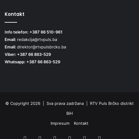
Kontakt
Info telefon: +387 66 510-961
Email:
redakcija@rtvpuls.ba
Email:
direktor@rtvpulsbrcko.ba
Viber: +387 66 863-529
Whatsapp: +387 66 863-529
© Copyright 2026 | Sva prava zadržana | RTV Puls Brčko distrikt
BiH
Impresum
Kontakt
Facebook
X
Pinterest
YouTube
Instagram
TikTok
Threa