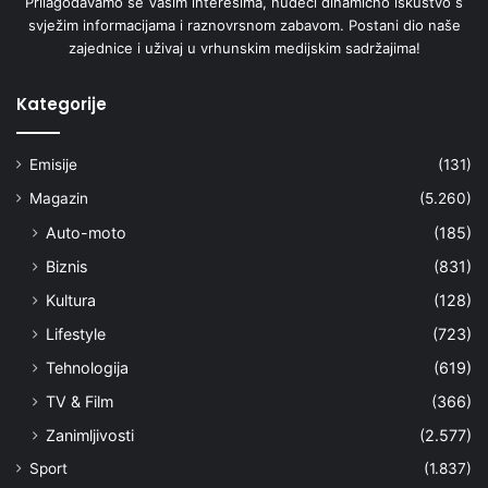
Prilagođavamo se Vašim interesima, nudeći dinamično iskustvo s
svježim informacijama i raznovrsnom zabavom. Postani dio naše
zajednice i uživaj u vrhunskim medijskim sadržajima!
Kategorije
Emisije
(131)
Magazin
(5.260)
Auto-moto
(185)
Biznis
(831)
Kultura
(128)
Lifestyle
(723)
Tehnologija
(619)
TV & Film
(366)
Zanimljivosti
(2.577)
Sport
(1.837)