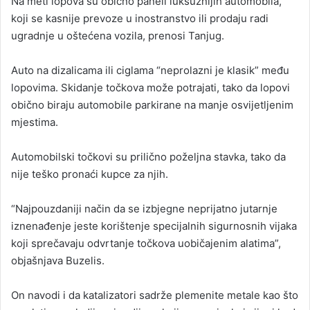
Na meti lopova su obično paneli luksuznijih automobila,
koji se kasnije prevoze u inostranstvo ili prodaju radi
ugradnje u oštećena vozila, prenosi Tanjug.
Auto na dizalicama ili ciglama “neprolazni je klasik” među
lopovima. Skidanje točkova može potrajati, tako da lopovi
obično biraju automobile parkirane na manje osvijetljenim
mjestima.
Automobilski točkovi su prilično poželjna stavka, tako da
nije teško pronaći kupce za njih.
“Najpouzdaniji način da se izbjegne neprijatno jutarnje
iznenađenje jeste korištenje specijalnih sigurnosnih vijaka
koji sprečavaju odvrtanje točkova uobičajenim alatima”,
objašnjava Buzelis.
On navodi i da katalizatori sadrže plemenite metale kao što