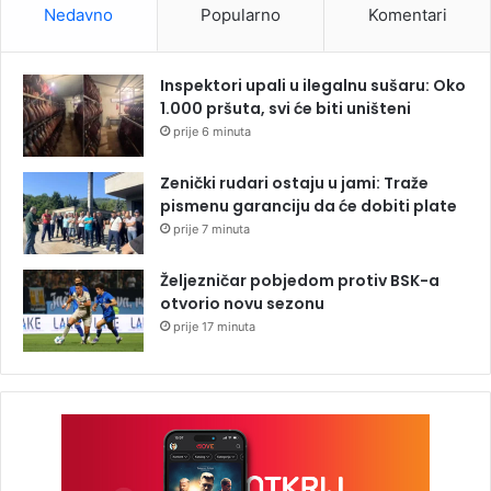
Nedavno
Popularno
Komentari
Inspektori upali u ilegalnu sušaru: Oko
1.000 pršuta, svi će biti uništeni
prije 6 minuta
Zenički rudari ostaju u jami: Traže
pismenu garanciju da će dobiti plate
prije 7 minuta
Željezničar pobjedom protiv BSK-a
otvorio novu sezonu
prije 17 minuta