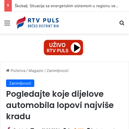
Škobalj: Situacija sa energetskim sistemom u regionu veoma ozbiljna
Izbornik
Pr
Početna
/
Magazin
/
Zanimljivosti
Zanimljivosti
Pogledajte koje dijelove
automobila lopovi najviše
kradu