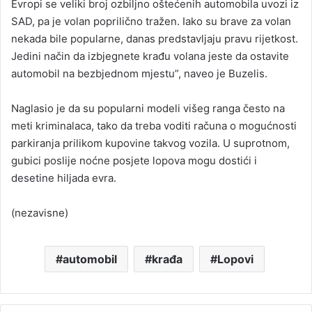
Evropi se veliki broj ozbiljno oštećenih automobila uvozi iz
SAD, pa je volan poprilično tražen. Iako su brave za volan
nekada bile popularne, danas predstavljaju pravu rijetkost.
Jedini način da izbjegnete krađu volana jeste da ostavite
automobil na bezbjednom mjestu”, naveo je Buzelis.
Naglasio je da su popularni modeli višeg ranga često na
meti kriminalaca, tako da treba voditi računa o mogućnosti
parkiranja prilikom kupovine takvog vozila. U suprotnom,
gubici poslije noćne posjete lopova mogu dostići i
desetine hiljada evra.
(nezavisne)
automobil
krađa
Lopovi