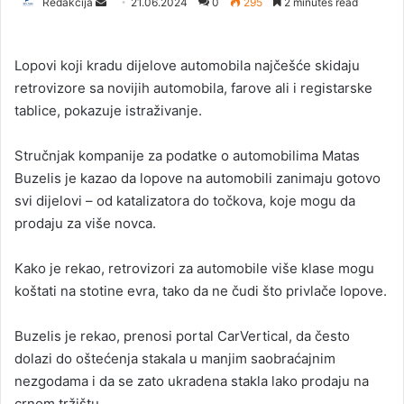
Redakcija
S
21.06.2024
0
295
2 minutes read
e
n
Lopovi koji kradu dijelove automobila najčešće skidaju
d
retrovizore sa novijih automobila, farove ali i registarske
a
tablice, pokazuje istraživanje.
n
e
Stručnjak kompanije za podatke o automobilima Matas
m
a
Buzelis je kazao da lopove na automobili zanimaju gotovo
i
svi dijelovi – od katalizatora do točkova, koje mogu da
l
prodaju za više novca.
Kako je rekao, retrovizori za automobile više klase mogu
koštati na stotine evra, tako da ne čudi što privlače lopove.
Buzelis je rekao, prenosi portal CarVertical, da često
dolazi do oštećenja stakala u manjim saobraćajnim
nezgodama i da se zato ukradena stakla lako prodaju na
crnom tržištu.