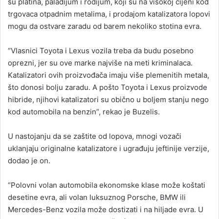
su platina, paladijum i rodijum, koji su na visokoj cijeni kod
trgovaca otpadnim metalima, i prodajom katalizatora lopovi
mogu da ostvare zaradu od barem nekoliko stotina evra.
“Vlasnici Toyota i Lexus vozila treba da budu posebno
oprezni, jer su ove marke najviše na meti kriminalaca.
Katalizatori ovih proizvođača imaju više plemenitih metala,
što donosi bolju zaradu. A pošto Toyota i Lexus proizvode
hibride, njihovi katalizatori su obično u boljem stanju nego
kod automobila na benzin”, rekao je Buzelis.
U nastojanju da se zaštite od lopova, mnogi vozači
uklanjaju originalne katalizatore i ugrađuju jeftinije verzije,
dodao je on.
“Polovni volan automobila ekonomske klase može koštati
desetine evra, ali volan luksuznog Porsche, BMW ili
Mercedes-Benz vozila može dostizati i na hiljade evra. U