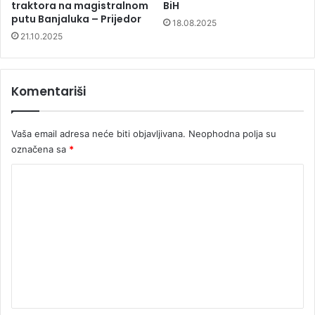
traktora na magistralnom
BiH
putu Banjaluka – Prijedor
18.08.2025
21.10.2025
Komentariši
Vaša email adresa neće biti objavljivana.
Neophodna polja su
označena sa
*
K
o
m
e
n
t
a