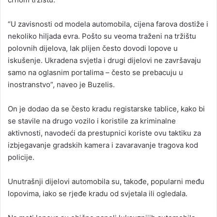
“U zavisnosti od modela automobila, cijena farova dostiže i
nekoliko hiljada evra. Pošto su veoma traženi na tržištu
polovnih dijelova, lak plijen često dovodi lopove u
iskušenje. Ukradena svjetla i drugi dijelovi ne završavaju
samo na oglasnim portalima – često se prebacuju u
inostranstvo”, naveo je Buzelis.
On je dodao da se često kradu registarske tablice, kako bi
se stavile na drugo vozilo i koristile za kriminalne
aktivnosti, navodeći da prestupnici koriste ovu taktiku za
izbjegavanje gradskih kamera i zavaravanje tragova kod
policije.
Unutrašnji dijelovi automobila su, takođe, popularni među
lopovima, iako se rjeđe kradu od svjetala ili ogledala.