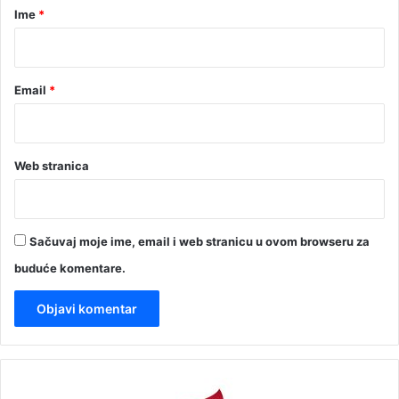
r
Ime
*
*
Email
*
Web stranica
Sačuvaj moje ime, email i web stranicu u ovom browseru za
buduće komentare.