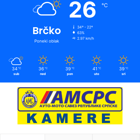
26
℃
Brčko
34º - 22º
63%
2.97 km/h
Poneki oblak
34
36
39
41
39
℃
℃
℃
℃
℃
sub
ned
pon
uto
sri