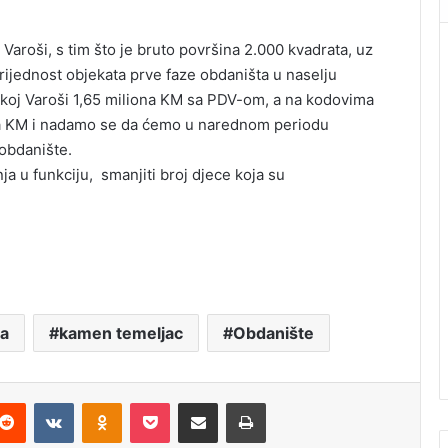
j Varoši, s tim što je bruto površina 2.000 kvadrata, uz
 Vrijednost objekata prve faze obdaništa u naselju
koj Varoši 1,65 miliona KM sa PDV-om, a na kodovima
na KM i nadamo se da ćemo u narednom periodu
 obdanište.
 u funkciju, smanjiti broj djece koja su
ja
kamen temeljac
Obdanište
Reddit
VKontakte
Odnoklassniki
Pocket
Podijeli putem Emaila
Štampaj