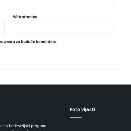
Web stranica
browseru za buduće komentare.
Foto vijesti
adio i televizijski program.