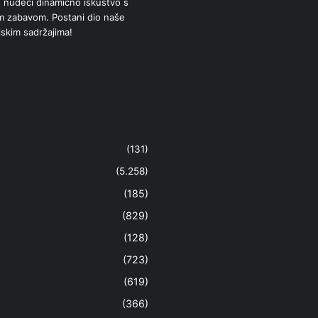
 nudeći dinamično iskustvo s
om zabavom. Postani dio naše
jskim sadržajima!
(131)
(5.258)
(185)
(829)
(128)
(723)
(619)
(366)