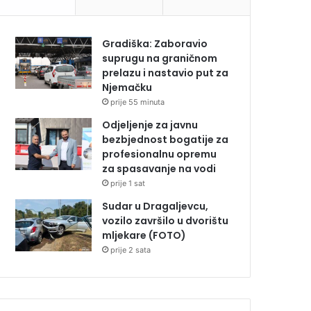
Gradiška: Zaboravio
suprugu na graničnom
prelazu i nastavio put za
Njemačku
prije 55 minuta
Odjeljenje za javnu
bezbjednost bogatije za
profesionalnu opremu
za spasavanje na vodi
prije 1 sat
Sudar u Dragaljevcu,
vozilo završilo u dvorištu
mljekare (FOTO)
prije 2 sata