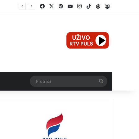
Facebook
X
Pinterest
YouTube
Instagram
TikTok
Threads
Log In
Mali Aleksej iz Teslića, prijevremeno rođena beba, dobio životnu bitku na UKC-u Srpske
Pretraži