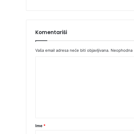
Komentariši
Vaša email adresa neće biti objavljivana.
Neophodna p
K
o
m
e
n
t
a
r
Ime
*
*