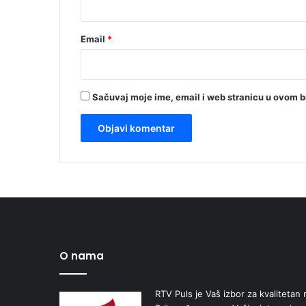
Email
*
Sačuvaj moje ime, email i web stranicu u ovom 
O nama
RTV Puls je Vaš izbor za kvalitetan r