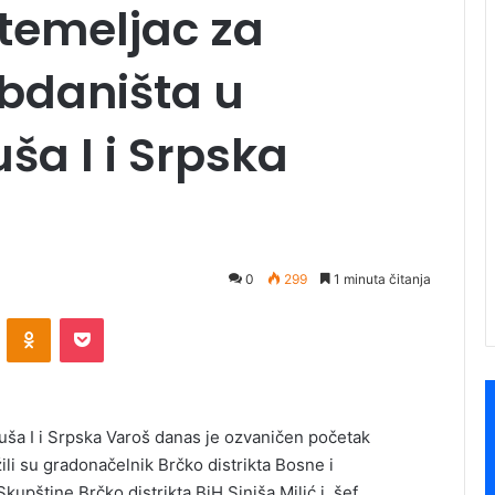
temeljac za
obdaništa u
ša I i Srpska
0
299
1 minuta čitanja
ontakte
Odnoklassniki
Pocket
ša I i Srpska Varoš danas je ozvaničen početak
li su gradonačelnik Brčko distrikta Bosne i
Skupštine Brčko distrikta BiH Siniša Milić i šef