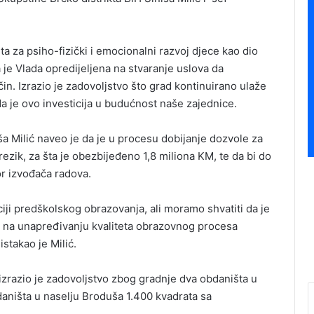
a za psiho-fizički i emocionalni razvoj djece kao dio
 je Vlada opredijeljena na stvaranje uslova da
čin. Izrazio je zadovoljstvo što grad kontinuirano ulaže
da je ovo investicija u budućnost naše zajednice.
ša Milić naveo je da je u procesu dobijanje dozvole za
ezik, za šta je obezbijeđeno 1,8 miliona KM, te da bi do
or izvođača radova.
iji predškolskog obrazovanja, ali moramo shvatiti da je
 na unapređivanju kvaliteta obrazovnog procesa
stakao je Milić.
izrazio je zadovoljstvo zbog gradnje dva obdaništa u
daništa u naselju Broduša 1.400 kvadrata sa