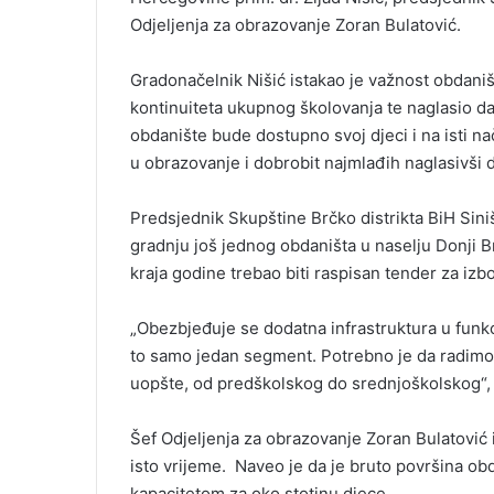
i
Odjeljenja za obrazovanje Zoran Bulatović.
l
Gradonačelnik Nišić istakao je važnost obdaništ
kontinuiteta ukupnog školovanja te naglasio da
obdanište bude dostupno svoj djeci i na isti na
u obrazovanje i dobrobit najmlađih naglasivši 
Predsjednik Skupštine Brčko distrikta BiH Sini
gradnju još jednog obdaništa u naselju Donji Br
kraja godine trebao biti raspisan tender za izb
„Obezbjeđuje se dodatna infrastruktura u funkc
to samo jedan segment. Potrebno je da radimo
uopšte, od predškolskog do srednjoškolskog“, i
Šef Odjeljenja za obrazovanje Zoran Bulatović 
isto vrijeme. Naveo je da je bruto površina ob
kapacitetom za oko stotinu djece.