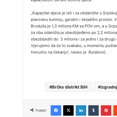
„Kapacitet djece je isti i za obdanište u Srpsko
planiranu kuhinju, garažni i skladišni prostor.
Broduša je 1,3 miliona KM sa PDV-om, a u Srps
za oba odaništa je obezbijeđeno po 2,2 milio
obezbijediti do 3 miliona i za jedno i za drugo
Vjerujemo da će to svakako, u momentu puštanja
trenutno na čekanju“, naveo je Bulatović.
Brčko distrikt BiH
izgradn
Facebook
X
LinkedIn
Tumblr
Pinterest
Podijeli