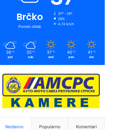
Brčko
37º - 26º
28%
4.74 km/h
Poneki oblak
36
35
37
40
41
℃
℃
℃
℃
℃
pet
sub
ned
pon
uto
Nedavno
Popularno
Komentari