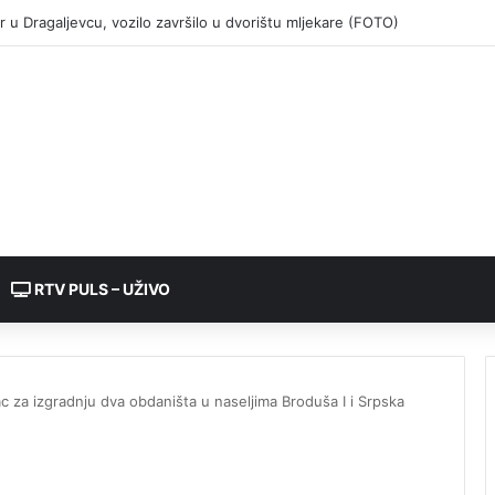
RTV PULS – UŽIVO
 za izgradnju dva obdaništa u naseljima Broduša I i Srpska