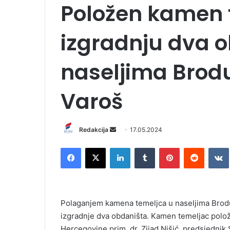
Položen kamen 
izgradnju dva 
naseljima Brodu
Varoš
Redakcija
S
17.05.2024
e
Facebook
X
LinkedIn
Tumblr
Pinterest
Reddit
VK
n
d
a
n
Polaganjem kamena temeljca u naseljima Brodu
e
izgradnje dva obdaništa. Kamen temeljac položi
m
Hercegovine prim. dr. Zijad Nišić, predsjednik 
a