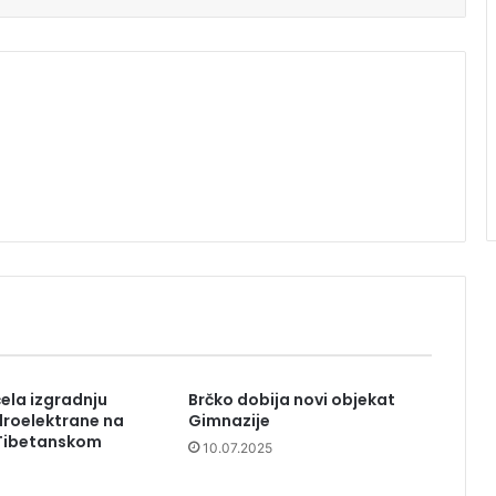
ela izgradnju
Brčko dobija novi objekat
droelektrane na
Gimnazije
 Tibetanskom
10.07.2025