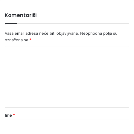
te
Komentariši
Vaša email adresa neće biti objavljivana.
Neophodna polja su
označena sa
*
K
o
m
e
n
t
a
r
Ime
*
*