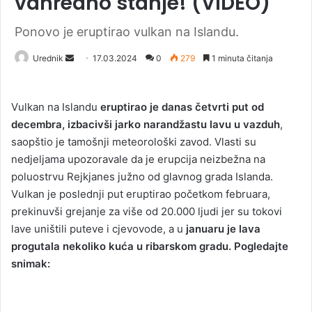
vanredno stanje! (VIDEO)
Ponovo je eruptirao vulkan na Islandu.
Urednik
S
17.03.2024
0
279
1 minuta čitanja
e
n
Vulkan na Islandu
eruptirao je danas četvrti put od
d
decembra, izbacivši jarko narandžastu lavu u vazduh
,
a
saopštio je tamošnji meteorološki zavod. Vlasti su
n
nedjeljama upozoravale da je erupcija neizbežna na
e
poluostrvu Rejkjanes južno od glavnog grada Islanda.
m
a
Vulkan je poslednji put eruptirao početkom februara,
i
prekinuvši grejanje za više od 20.000 ljudi jer su tokovi
l
lave uništili puteve i cjevovode, a u
januaru je lava
progutala nekoliko kuća u ribarskom gradu. Pogledajte
snimak: