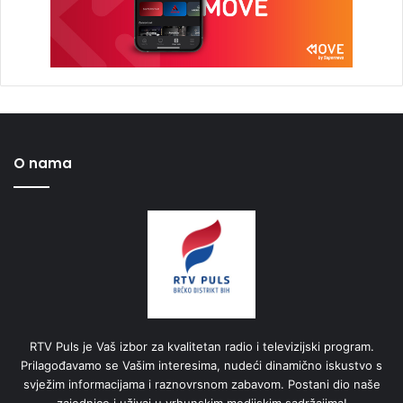
O nama
RTV Puls je Vaš izbor za kvalitetan radio i televizijski program.
Prilagođavamo se Vašim interesima, nudeći dinamično iskustvo s
svježim informacijama i raznovrsnom zabavom. Postani dio naše
zajednice i uživaj u vrhunskim medijskim sadržajima!