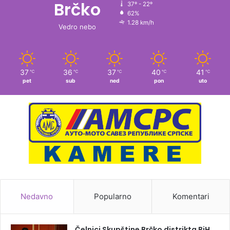
Brčko
37º - 22º
62%
1.28 km/h
Vedro nebo
37
36
37
40
41
℃
℃
℃
℃
℃
pet
sub
ned
pon
uto
Nedavno
Popularno
Komentari
Čelnici Skupštine Brčko distrikta BiH