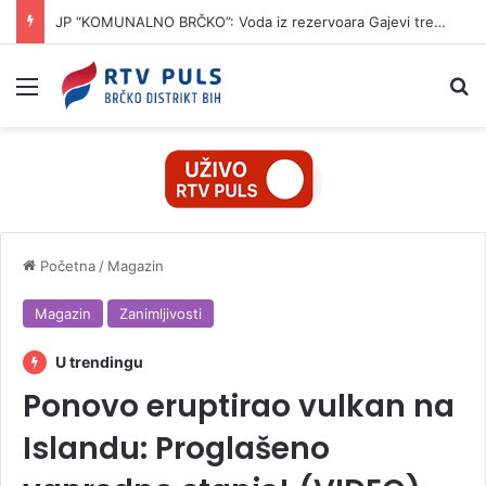
JP “KOMUNALNO BRČKO”: Voda iz rezervoara Gajevi trenutno nije za piće
Izbornik
Pr
Početna
/
Magazin
Magazin
Zanimljivosti
U trendingu
Ponovo eruptirao vulkan na
Islandu: Proglašeno