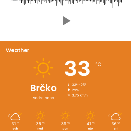
Weather
33
℃
Brčko
33º - 25º
29%
3.75 km/h
Vedro nebo
31
35
39
41
36
℃
℃
℃
℃
℃
sub
ned
pon
uto
sri