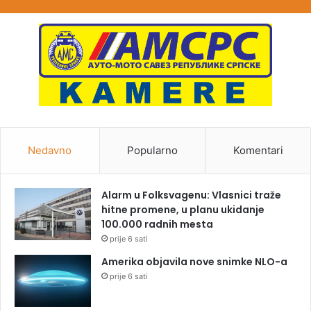
Nedavno
Popularno
Komentari
Alarm u Folksvagenu: Vlasnici traže
hitne promene, u planu ukidanje
100.000 radnih mesta
prije 6 sati
Amerika objavila nove snimke NLO-a
prije 6 sati