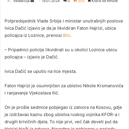
Redakcija
S
19.07.2024
0
300
Kraće od minute
e
n
Potpredsjednik Vlade Srbije i ministar unutrašnjih poslova
d
Ivica Dačić izjavio je da je likvidiran Faton Hajrizi, ubica
a
policajca iz Loznice, prenosi
Blic.
n
e
– Pripadnici policije likvidirali su u okolici Loznice ubicu
m
a
policajca – izjavio je Dačić.
i
l
Ivica Dačić se uputio na lice mjesta.
Faton Hajrizi je osumnjičen za ubistvo Nikole Krsmanovića
i ranjavanje Vjekoslava Ilić.
On je prošle sedmice pobjegao iz zatvora na Kosovu, gdje
je izdržavao kaznu zbog ubistva ruskog vojnika KFOR-a i
drugih krivičnih djela. To nije prvi, već čak deveti put da
Hajrizi bježi iz zatvora. Navodno je pobjegao u periodu