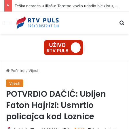
Teška nesreća u Ilijašu: Teretno vozilo udarilo biciklistu, 75-godišnjak zadržan u bolnici
Izbornik
Pr
Početna
/
Vijesti
Vijesti
POTVRDIO DAČIĆ: Ubijen
Faton Hajrizi: Usmrtio
policajca kod Loznice