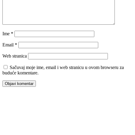
Ime
*
Email
*
Web stranica
Sačuvaj moje ime, email i web stranicu u ovom browseru za
buduće komentare.
00:00