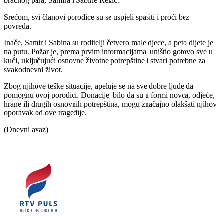
bračnog para, Samira i Sabine Rekić.
Srećom, svi članovi porodice su se uspjeli spasiti i proći bez
povreda.
Inače, Samir i Sabina su roditelji četvero male djece, a peto dijete je
na putu. Požar je, prema prvim informacijama, uništio gotovo sve u
kući, uključujući osnovne životne potrepštine i stvari potrebne za
svakodnevni život.
Zbog njihove teške situacije, apeluje se na sve dobre ljude da
pomognu ovoj porodici. Donacije, bilo da su u formi novca, odjeće,
hrane ili drugih osnovnih potrepština, mogu značajno olakšati njihov
oporavak od ove tragedije.
(Dnevni avaz)