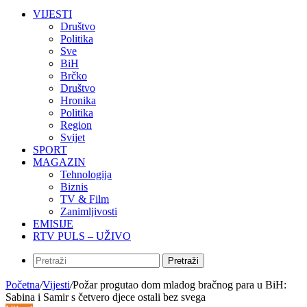
VIJESTI
Društvo
Politika
Sve
BiH
Brčko
Društvo
Hronika
Politika
Region
Svijet
SPORT
MAGAZIN
Tehnologija
Biznis
TV & Film
Zanimljivosti
EMISIJE
RTV PULS – UŽIVO
Pretraži
Početna
/
Vijesti
/
Požar progutao dom mladog bračnog para u BiH:
Sabina i Samir s četvero djece ostali bez svega