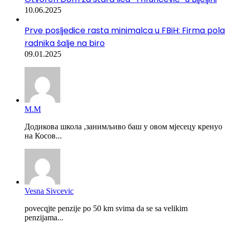
10.06.2025
Prve posljedice rasta minimalca u FBiH: Firma pola
radnika šalje na biro
09.01.2025
М.М
Додикова школа ,занимљиво баш у овом мјесецу кренуо
на Косов...
Vesna Sivcevic
povecqjte penzije po 50 km svima da se sa velikim
penzijama...