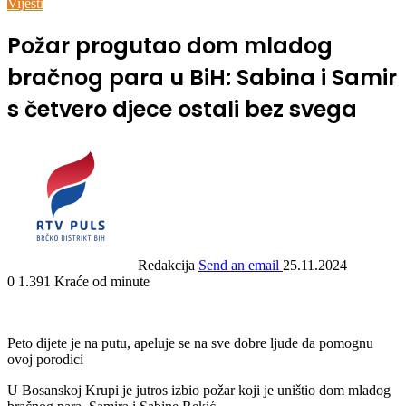
Vijesti
Požar progutao dom mladog
bračnog para u BiH: Sabina i Samir
s četvero djece ostali bez svega
Redakcija
Send an email
25.11.2024
0
1.391
Kraće od minute
Peto dijete je na putu, apeluje se na sve dobre ljude da pomognu
ovoj porodici
U Bosanskoj Krupi je jutros izbio požar koji je uništio dom mladog