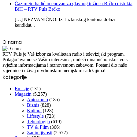
Ćazim Serhatlić imenovan za glavnog tužioca Brčko distrikta
BiH – RTV Puls Brčko
[…] NEZVANIČNO: Iz Tuzlanskog kantona dolazi
kandidat...
O nama
RTV Puls je Vaš izbor za kvalitetan radio i televizijski program.
Prilagođavamo se Vašim interesima, nudeći dinamično iskustvo s
svježim informacijama i raznovrsnom zabavom. Postani dio naše
zajednice i uživaj u vrhunskim medijskim sadržajima!
Kategorije
Emisije
(131)
Magazin
(5.257)
Auto-moto
(185)
Biznis
(828)
Kultura
(128)
Lifestyle
(723)
Tehnologija
(619)
TV & Film
(366)
Zanimljivosti
(2.577)