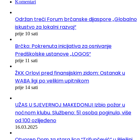
Komentari
Održan treći Forum brčanske dijaspore „Globalno
iskustvo za lokalni razvoj“
prije 10 sati
Brčko: Pokrenuta inicijativa za osnivanje
Predškolske ustanove „LOGOS“
prije 11 sati
ŽKK Orlovi pred finansijskim zidom: Ostanak u
WABA ligi po velikim upitnikom
prije 14 sati
UŽAS U SJEVERNOJ MAKEDONIJI Izbio požar u
noćnom klubu. Službeno: 51 osoba poginula, više
od 100 ozlijeđeno
16.03.2025
Otvoren Dom za stara lica “Trifunčević” u Bijeljini