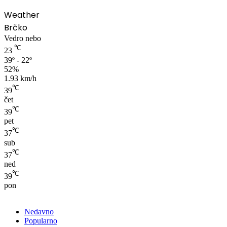
Weather
Brčko
Vedro nebo
℃
23
39º - 22º
52%
1.93 km/h
℃
39
čet
℃
39
pet
℃
37
sub
℃
37
ned
℃
39
pon
Nedavno
Popularno