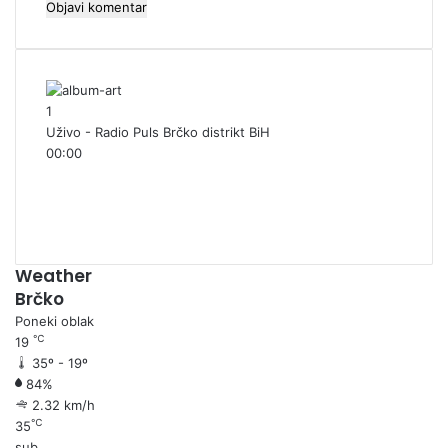
1
Uživo - Radio Puls Brčko distrikt BiH
00:00
Weather
Brčko
Poneki oblak
℃
19
35º - 19º
84%
2.32 km/h
℃
35
sub