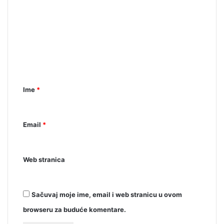
o
m
e
n
t
a
Ime
*
r
*
Email
*
Web stranica
Sačuvaj moje ime, email i web stranicu u ovom
browseru za buduće komentare.