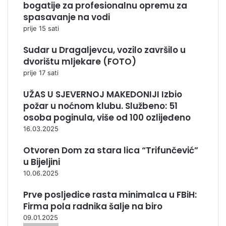
bogatije za profesionalnu opremu za
spasavanje na vodi
prije 15 sati
Sudar u Dragaljevcu, vozilo završilo u
dvorištu mljekare (FOTO)
prije 17 sati
UŽAS U SJEVERNOJ MAKEDONIJI Izbio
požar u noćnom klubu. Službeno: 51
osoba poginula, više od 100 ozlijeđeno
16.03.2025
Otvoren Dom za stara lica “Trifunčević”
u Bijeljini
10.06.2025
Prve posljedice rasta minimalca u FBiH:
Firma pola radnika šalje na biro
09.01.2025