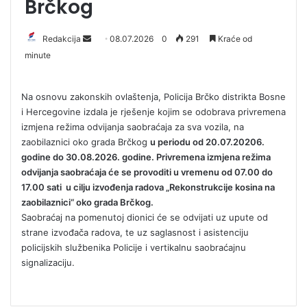
Brčkog
Redakcija
S
08.07.2026
0
291
Kraće od
minute
e
n
d
Na osnovu zakonskih ovlaštenja, Policija Brčko distrikta Bosne
a
i Hercegovine izdala je rješenje kojim se odobrava privremena
n
izmjena režima odvijanja saobraćaja za sva vozila, na
e
zaobilaznici oko grada Brčkog
u periodu od 20.07.20206.
m
godine do 30.08.2026. godine. Privremena izmjena režima
a
odvijanja saobraćaja će se provoditi u vremenu od 07.00 do
17.00 sati u cilju izvođenja radova „Rekonstrukcije kosina na
i
zaobilaznici“ oko grada Brčkog.
l
Saobraćaj na pomenutoj dionici će se odvijati uz upute od
strane izvođača radova, te uz saglasnost i asistenciju
policijskih službenika Policije i vertikalnu saobraćajnu
signalizaciju.