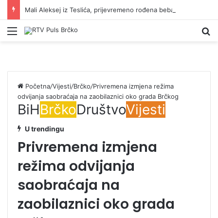
Mali Aleksej iz Teslića, prijevremeno rođena beba, dobio životnu bitku na UKC-u Srpske
Izbornik
Pr
Početna
/
Vijesti
/
Brčko
/
Privremena izmjena režima
odvijanja saobraćaja na zaobilaznici oko grada Brčkog
BiH
Brčko
Društvo
Vijesti
U trendingu
Privremena izmjena
režima odvijanja
saobraćaja na
zaobilaznici oko grada