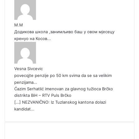
М.М
Додикова школа ,занимљиво баш у овом мјесецу
кренуо на Косов...
Vesna Sivcevic
povecqjte penzije po 50 km svima da se sa velikim
penzijama...
Ćazim Serhatlić imenovan za glavnog tužioca Brčko
distrikta BiH – RTV Puls Brčko
[…] NEZVANIČNO: Iz Tuzlanskog kantona dolazi
kandidat...