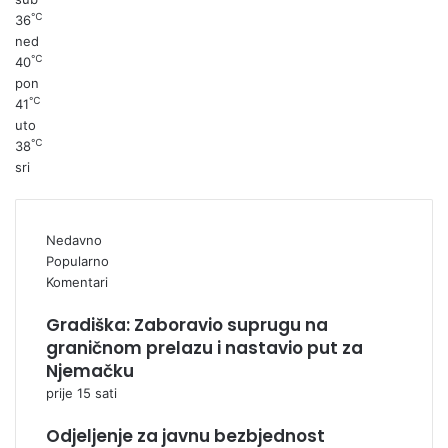
℃
36
ned
℃
40
pon
℃
41
uto
℃
38
sri
Nedavno
Popularno
Komentari
Gradiška: Zaboravio suprugu na
graničnom prelazu i nastavio put za
Njemačku
prije 15 sati
Odjeljenje za javnu bezbjednost