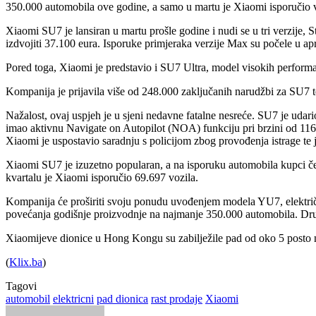
350.000 automobila ove godine, a samo u martu je Xiaomi isporučio v
Xiaomi SU7 je lansiran u martu prošle godine i nudi se u tri verzije, 
izdvojiti 37.100 eura. Isporuke primjeraka verzije Max su počele u apr
Pored toga, Xiaomi je predstavio i SU7 Ultra, model visokih performan
Kompanija je prijavila više od 248.000 zaključanih narudžbi za SU7 te
Nažalost, ovaj uspjeh je u sjeni nedavne fatalne nesreće. SU7 je udari
imao aktivnu Navigate on Autopilot (NOA) funkciju pri brzini od 116 
Xiaomi je uspostavio saradnju s policijom zbog provođenja istrage te 
Xiaomi SU7 je izuzetno popularan, a na isporuku automobila kupci č
kvartalu je Xiaomi isporučio 69.697 vozila.
Kompanija će proširiti svoju ponudu uvođenjem modela YU7, električno
povećanja godišnje proizvodnje na najmanje 350.000 automobila. Drug
Xiaomijeve dionice u Hong Kongu su zabilježile pad od oko 5 posto na
(
Klix.ba
)
Tagovi
automobil
elektricni
pad dionica
rast prodaje
Xiaomi