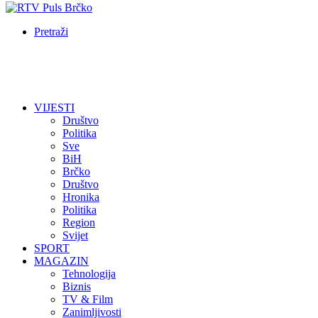
Pretraži
VIJESTI
Društvo
Politika
Sve
BiH
Brčko
Društvo
Hronika
Politika
Region
Svijet
SPORT
MAGAZIN
Tehnologija
Biznis
TV & Film
Zanimljivosti