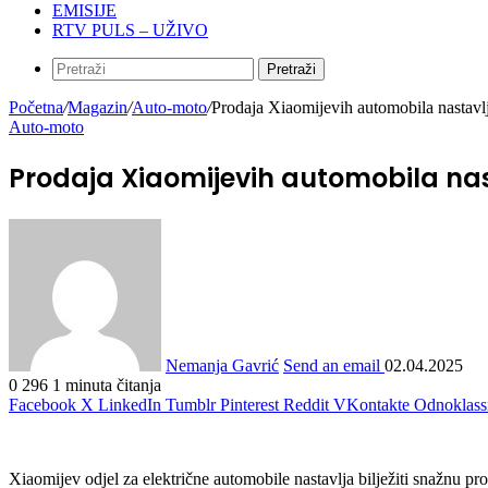
EMISIJE
RTV PULS – UŽIVO
Pretraži
Početna
/
Magazin
/
Auto-moto
/
Prodaja Xiaomijevih automobila nastavlja
Auto-moto
Prodaja Xiaomijevih automobila nast
Nemanja Gavrić
Send an email
02.04.2025
0
296
1 minuta čitanja
Facebook
X
LinkedIn
Tumblr
Pinterest
Reddit
VKontakte
Odnoklass
Xiaomijev odjel za električne automobile nastavlja bilježiti snažnu pr