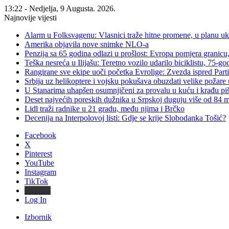
13:22 - Nedjelja, 9 Augusta. 2026.
Najnovije vijesti
Alarm u Folksvagenu: Vlasnici traže hitne promene, u planu u
Amerika objavila nove snimke NLO-a
Penzija sa 65 godina odlazi u prošlost: Evropa pomjera granicu, 
Teška nesreća u Ilijašu: Teretno vozilo udarilo biciklistu, 75-go
Rangirane sve ekipe uoči početka Evrolige: Zvezda ispred Parti
Srbija uz helikoptere i vojsku pokušava obuzdati velike požare 
U Stanarima uhapšen osumnjičeni za provalu u kuću i krađu piš
Deset najvećih poreskih dužnika u Srpskoj duguju više od 84
Lidl traži radnike u 21 gradu, među njima i Brčko
Decenija na Interpolovoj listi: Gdje se krije Slobodanka Tošić?
Facebook
X
Pinterest
YouTube
Instagram
TikTok
Threads
Log In
Izbornik