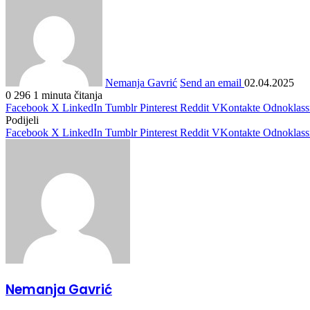
Nemanja Gavrić
Send an email
02.04.2025
0
296
1 minuta čitanja
Facebook
X
LinkedIn
Tumblr
Pinterest
Reddit
VKontakte
Odnoklass
Podijeli
Facebook
X
LinkedIn
Tumblr
Pinterest
Reddit
VKontakte
Odnoklass
Nemanja Gavrić