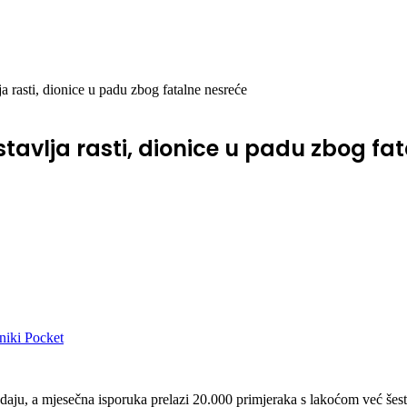
 rasti, dionice u padu zbog fatalne nesreće
avlja rasti, dionice u padu zbog fa
niki
Pocket
odaju, a mjesečna isporuka prelazi 20.000 primjeraka s lakoćom već šesti