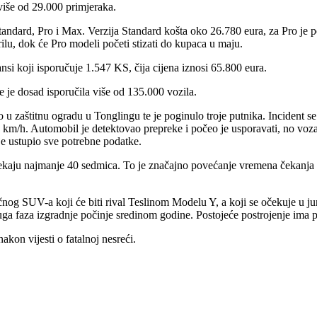
iše od 29.000 primjeraka.
Standard, Pro i Max. Verzija Standard košta oko 26.780 eura, za Pro je 
ilu, dok će Pro modeli početi stizati do kupaca u maju.
si koji isporučuje 1.547 KS, čija cijena iznosi 65.800 eura.
 je dosad isporučila više od 135.000 vozila.
o u zaštitnu ogradu u Tonglingu te je poginulo troje putnika. Incident s
km/h. Automobil je detektovao prepreke i počeo je usporavati, no vozač
je ustupio sve potrebne podatke.
ekaju najmanje 40 sedmica. To je značajno povećanje vremena čekanja
g SUV-a koji će biti rival Teslinom Modelu Y, a koji se očekuje u junu
a faza izgradnje počinje sredinom godine. Postojeće postrojenje ima p
kon vijesti o fatalnoj nesreći.