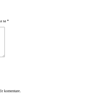
na sa
*
će komentare.