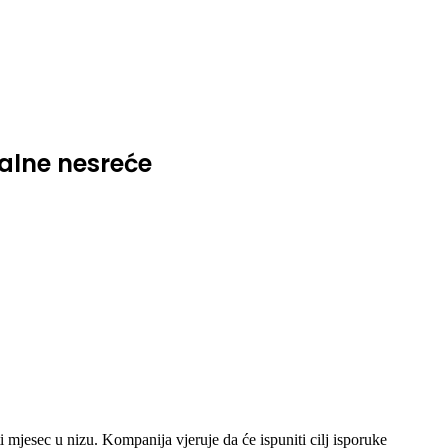
talne nesreće
 mjesec u nizu. Kompanija vjeruje da će ispuniti cilj isporuke