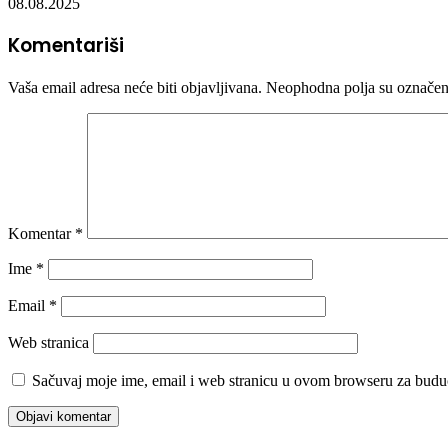
08.08.2025
Komentariši
Vaša email adresa neće biti objavljivana.
Neophodna polja su označe
Komentar
*
Ime
*
Email
*
Web stranica
Sačuvaj moje ime, email i web stranicu u ovom browseru za budu