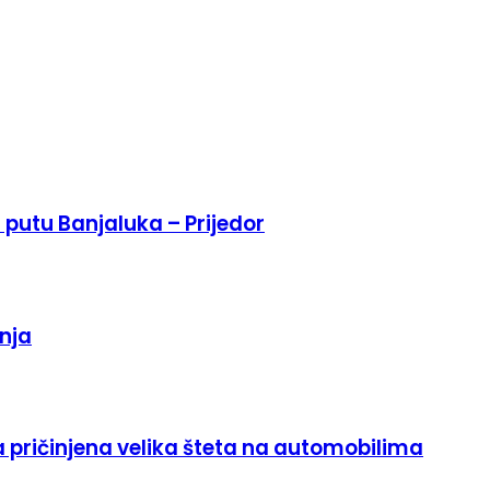
putu Banjaluka – Prijedor
nja
a pričinjena velika šteta na automobilima