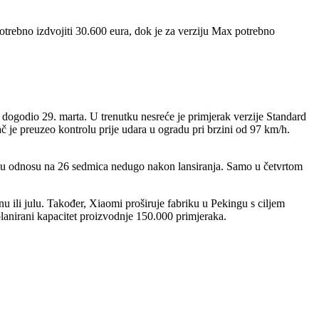
potrebno izdvojiti 30.600 eura, dok je za verziju Max potrebno
e dogodio 29. marta. U trenutku nesreće je primjerak verzije Standard
 je preuzeo kontrolu prije udara u ogradu pri brzini od 97 km/h.
 u odnosu na 26 sedmica nedugo nakon lansiranja. Samo u četvrtom
 ili julu. Također, Xiaomi proširuje fabriku u Pekingu s ciljem
lanirani kapacitet proizvodnje 150.000 primjeraka.