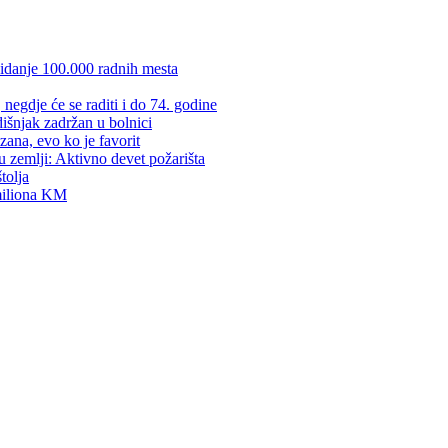
kidanje 100.000 radnih mesta
negdje će se raditi i do 74. godine
dišnjak zadržan u bolnici
zana, evo ko je favorit
u zemlji: Aktivno devet požarišta
tolja
 miliona KM