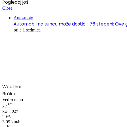
Pogledaj još
Close
Auto-moto
Automobil na suncu može dostići i 76 stepeni: Ove 
prije 1 sedmica
00:00
Weather
Brčko
Vedro nebo
℃
32
34º - 24º
29%
3.09 km/h