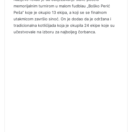
memorijalnim turnirom u malom fudblau „Boško Perić
Peša” koje je okupio 13 ekipa, a koji se se finalnom
utakmicom završio sinoć. On je dodao da je održana i
tradicionalna kotlićijada koja je okupila 24 ekipe koje su
učestvovale na izboru za najboljeg čorbanca.