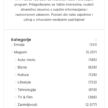
program. Prilagođavamo se Vašim interesima, nudeći
dinamično iskustvo s svježim informacijama i
raznovrsnom zabavom. Postani dio naše zajednice i
uživaj u vrhunskim medijskim sadržajima!
Kategorije
Emisije
(131)
Magazin
(5.257)
Auto-moto
(185)
Biznis
(828)
Kultura
(128)
Lifestyle
(723)
Tehnologija
(619)
TV & Film
(366)
Zanimljivosti
(2.577)