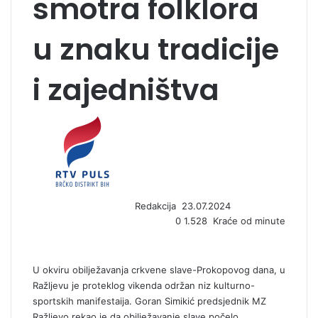
smotra folklora
u znaku tradicije
i zajedništva
S
e
n
d
a
n
Redakcija
23.07.2024
e
0
1.528
Kraće od minute
m
a
i
l
U okviru obilježavanja crkvene slave-Prokopovog dana, u
Ražljevu je proteklog vikenda održan niz kulturno-
sportskih manifestaija. Goran Simikić predsjednik MZ
Ražljevo rekao je da obilježavanje slave počelo