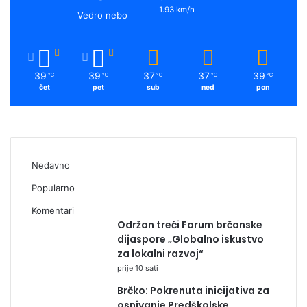
1.93 km/h
Vedro nebo
39
39
37
37
39
℃
℃
℃
℃
℃
čet
pet
sub
ned
pon
Nedavno
Popularno
Komentari
Održan treći Forum brčanske
dijaspore „Globalno iskustvo
za lokalni razvoj“
prije 10 sati
Brčko: Pokrenuta inicijativa za
osnivanje Predškolske