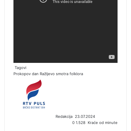
Tagovi
Prokopov dan
Ražljevo
smotra folklora
S
e
n
d
a
n
Redakcija
23.07.2024
e
0
1.528
Kraće od minute
m
a