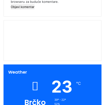
browseru za buduće komentare.
00:00
Weather
23
℃
Brčko
39º - 22º
52%