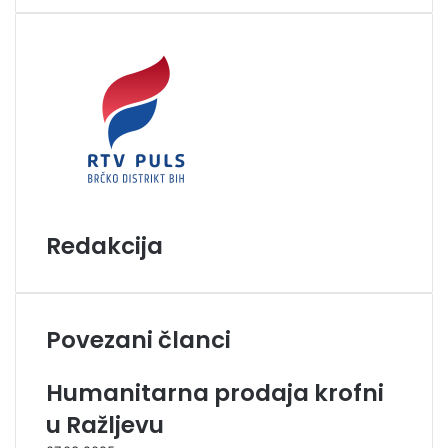
i
l
Redakcija
Povezani članci
Humanitarna prodaja krofni
u Ražljevu