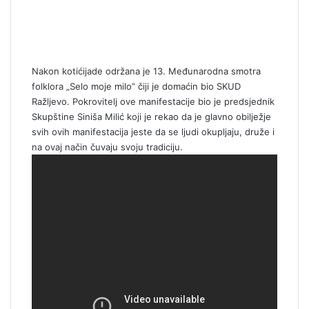
Nakon kotićijade održana je 13. Međunarodna smotra
folklora „Selo moje milo” čiji je domaćin bio SKUD
Ražljevo. Pokrovitelj ove manifestacije bio je predsjednik
Skupštine Siniša Milić koji je rekao da je glavno obilježje
svih ovih manifestacija jeste da se ljudi okupljaju, druže i
na ovaj način čuvaju svoju tradiciju.