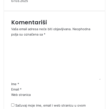
07.03.2025
Komentariši
Vaša email adresa neće biti objavljivana.
Neophodna
polja su označena sa
*
K
o
m
e
n
t
a
r
*
Ime
*
Email
*
Web stranica
Sačuvaj moje ime, email i web stranicu u ovom