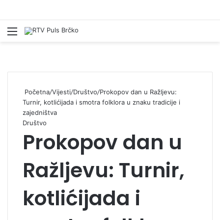
Izbornik
Pr
Početna
/
Vijesti
/
Društvo
/
Prokopov dan u Ražljevu:
Turnir, kotlićijada i smotra folklora u znaku tradicije i
zajedništva
Društvo
Prokopov dan u
Ražljevu: Turnir,
kotlićijada i