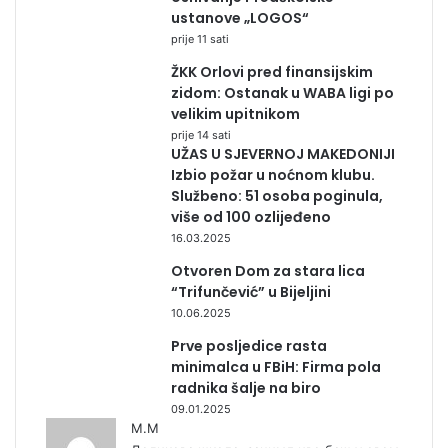
ustanove „LOGOS“
prije 11 sati
ŽKK Orlovi pred finansijskim
zidom: Ostanak u WABA ligi po
velikim upitnikom
prije 14 sati
UŽAS U SJEVERNOJ MAKEDONIJI
Izbio požar u noćnom klubu.
Službeno: 51 osoba poginula,
više od 100 ozlijeđeno
16.03.2025
Otvoren Dom za stara lica
“Trifunčević” u Bijeljini
10.06.2025
Prve posljedice rasta
minimalca u FBiH: Firma pola
radnika šalje na biro
09.01.2025
М.М