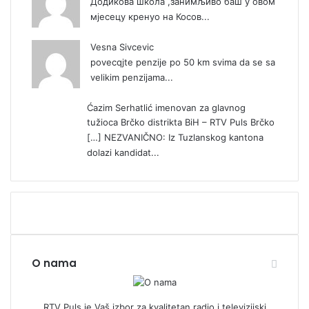
Додикова школа ,занимљиво баш у овом
мјесецу кренуо на Косов...
Vesna Sivcevic
povecqjte penzije po 50 km svima da se sa
velikim penzijama...
Ćazim Serhatlić imenovan za glavnog
tužioca Brčko distrikta BiH – RTV Puls Brčko
[…] NEZVANIČNO: Iz Tuzlanskog kantona
dolazi kandidat...
O nama
RTV Puls je Vaš izbor za kvalitetan radio i televizijski